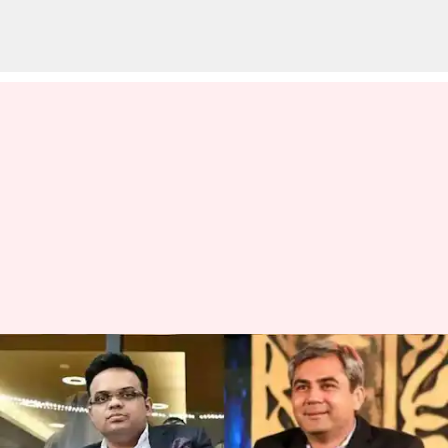
Champions Trophy: ఒకసారి ICC
చైర్మన్ గా జేషా బాధ్యతలు
స్వీకరిస్తే..: ఛాంపియన్స్ ట్రోఫీ