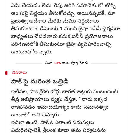
ఏమి చేయడం లేదు. రేపు జరిగే సమావేశంలో టోర్నీ
అంశంపై నిర్ణయం తీసుకోవచ్చు. అయినప్పటికీ, మా
ప్రభుత్వ ఆదేశాల మేరకు మేము నిర్ణయాలు
తీసుకుంటాం. డిసెంబర్ 1 నుంచి జైషా ఐసీసీ ఛైర్మన్‌గా
బాధ్యతలు చేపడతారు.కనుక,ఐసీసీ ప్రయోజనాలు
పరిగణనలోకి తీసుకుంటూ జైషా వ్యవహరించాల్సి
ఉంటుంది''అన్నారు.
మీరు
50%
శాతం పూర్తి చేశారు
వివరాలు
పాక్‌ పై మరింత ఒత్తిడి
ఇటీవల, పాక్ క్రికెట్ బోర్డు భారత జట్టుకు సంబంధించి
తీవ్ర అభిప్రాయాలు వ్యక్తం చేస్తూ, ''వారు ఇక్కడ
రాకపోవడం ఆమోదయోగ్యం కాదు. సమానత్వం
ఉండాలి'' అని చెప్పారు.
ఇదిలా ఉంటే, పాక్‌ కి ఎలాంటి సమస్యలు
ఎదురైనప్పటికీ, శ్రీలంక కూడా తమ పర్యటనను