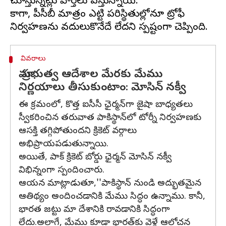
చూస్తున్నట్లు వార్తలు వస్తున్నాయి.
కాగా, పీసీబీ మాత్రం ఎట్టి పరిస్థితుల్లోనూ ట్రోఫీ
వివరాలు
మా ప్రభుత్వ ఆదేశాల మేరకు మేము
నిర్ణయాలు తీసుకుంటాం: మోసిన్ నక్వీ
ఈ క్రమంలో, కొత్త ఐసీసీ ఛైర్మన్‌గా జైషా బాధ్యతలు
స్వీకరించిన తరువాత పాకిస్థాన్‌లో టోర్నీ నిర్వహణకు
ఆసక్తి తగ్గిపోతుందని క్రికెట్ వర్గాలు
అభిప్రాయపడుతున్నాయి.
అయితే, పాక్ క్రికెట్ బోర్డు ఛైర్మన్ మోసిన్ నక్వీ
విభిన్నంగా స్పందించారు.
ఆయన మాట్లాడుతూ,''పాకిస్థాన్‌ నుండి అద్భుతమైన
ఆతిథ్యం అందించడానికి మేము సిద్ధం ఉన్నాము. కానీ,
భారత జట్టు మా దేశానికి రావడానికి సిద్ధంగా
లేదు.అలాగే, మేము కూడా భారత్‌కు వెళ్లే ఆలోచన