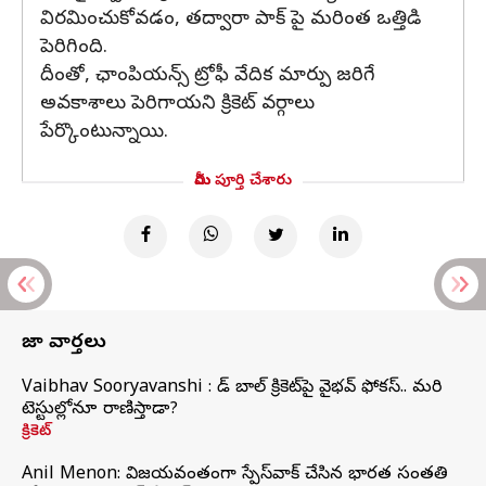
విరమించుకోవడం, తద్వారా పాక్‌ పై మరింత ఒత్తిడి
పెరిగింది.
దీంతో, ఛాంపియన్స్ ట్రోఫీ వేదిక మార్పు జరిగే
అవకాశాలు పెరిగాయని క్రికెట్ వర్గాలు
పేర్కొంటున్నాయి.
మీరు పూర్తి చేశారు
తాజా వార్తలు
Vaibhav Sooryavanshi : రెడ్ బాల్ క్రికెట్‌పై వైభవ్ ఫోకస్.. మరి
టెస్టుల్లోనూ రాణిస్తాడా?
క్రికెట్
Anil Menon: విజయవంతంగా స్పేస్‌వాక్‌ చేసిన భారత సంతతి