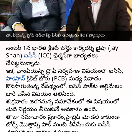
డెడ్‌లాక్‌పై పీసీబీ అధ్యక్షుడు కీలక
వ్యాఖ్యలు
వ్రాసిన వారు
Nov 28, 2024
12:30 pm
Sirish Praharaju
ఛాంపియన్స్ ట్రోఫీ డెడ్‌లాక్‌పై పీసీబీ అధ్యక్షుడు కీలక వ్యాఖ్యలు
ఈ వార్తాకథనం ఏంటి
డిసెంబర్ 1న భారత క్రికెట్ బోర్డు కార్యదర్శి జైషా (Jay
Shah)
ఐసీసీ
(ICC) ఛైర్మన్‌గా బాధ్యతలు
చేపట్టనున్నారు.
ఇక, ఛాంపియన్స్ ట్రోఫీ నిర్వహణ విషయంలో ఐసీసీ,
పాకిస్థాన్
క్రికెట్ బోర్డు (PCB) మధ్య వివాదం
కొనసాగుతున్న నేపథ్యంలో, ఐసీసీ పాక్‌కు అల్టిమేటం
జారీ చేసిన విషయం తెలిసిందే.
శుక్రవారం జరగనున్న సమావేశంలో ఈ విషయంలో
తుది నిర్ణయం తీసుకునే అవకాశం ఉంది.
తాజా సమాచారం ప్రకారం,హైబ్రిడ్‌ మోడల్‌ కాకుండా
టోర్నీ మొత్తాన్ని పాక్‌ నుంచి తీసేసేందుకు ఐసీసీ