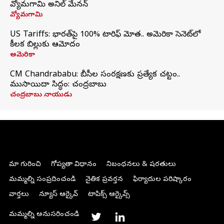
వ్యోమగామి అనిల్‌ మేనన్
వ్యోమగామి
US Tariffs: భారత్‌పై 100% టారిఫ్‌ మోత.. అమెరికా సెనెట్‌లో
కీలక బిల్లుకు ఆమోదం
అమెరికా
CM Chandrababu: బీసీల సంరక్షణకు ప్రత్యేక చట్టం..
ముసాయిదా సిద్ధం: చంద్రబాబు
చంద్రబాబు నాయుడు
మా గురించి
గోప్యతా విధానం
నిబంధనలు & షరతులు
మమ్మల్ని సంప్రదించండి
నైతిక ప్రవర్తన
ఫిర్యాదుల పరిష్కారం
వార్తలు
న్యూస్ ఆర్కైవ్
టాపిక్స్ ఆర్కైవ్స్
మమ్మల్ని అనుసరించండి