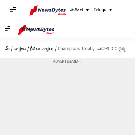
మరింత
Telugu
Telugu
హోమ్
/
వార్తలు
/
క్రీడలు వార్తలు
/
Champions Trophy: ఒకసారి ICC చైర్మన్ గా జేషా బాధ్యతలు స్వీకరిస్తే..: ఛాంపియన్స్ ట్రోఫీ డెడ్‌లాక్‌పై పీసీబీ అధ్యక్షుడు కీలక వ్యాఖ్యలు
ADVERTISEMENT