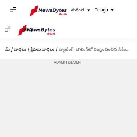
మరింత
Telugu
Telugu
హోమ్
/
వార్తలు
/
క్రీడలు వార్తలు
/
బ్యాటింగ్, బౌలింగ్‌లో విజృంభించిన సికిందర్ రాజా.. ఫాస్టెస్ట్ సెంచరీతో రికార్డు
ADVERTISEMENT