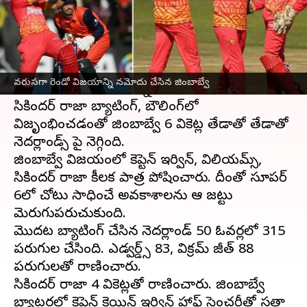
వ్రాసిన వారు
Jun 21, 2023
12:50 pm
Jayachandra Akuri
ఈ వార్తాకథనం ఏంటి
వన్డే ప్రపంచ కప్ క్వాలిఫయర్స్‌లో ఆతిథ్య
జింబాబ్వే
వరుసగా రెండో విజయాన్ని నమోదు చేసిన జింబాబ్వే
వరుసగా రెండో విజయాన్ని నమోదు చేసుకుంది.
సికిందర్ రాజా బ్యాటింగ్, బౌలింగ్‌లో
విజృంభించడంతో జింబాబ్వే 6 వికెట్ల తేడాతో తేడాతో
నెదర్లాండ్స్ పై నెగ్గింది.
జింబాబ్వే విజయంలో కెప్టెన్ ఇర్విన్, విలియమ్స్,
సికిందర్ రాజా కీలక పాత్ర పోషించారు. దీంతో సూపర్
6లో చోటు సాధించే అవకాశాలను ఆ జట్టు
మెరుగుపరుచుకుంది.
మొదట బ్యాటింగ్ చేసిన నెదర్లాండ్ 50 ఓవర్లలో 315
పరుగుల చేసింది. ఎడ్వర్డ్స్ 83, విక్రమ్ జీత్ 88
పరుగులతో రాణించారు.
సికిందర్ రాజా 4 వికెట్లతో రాణించారు. జింబాబ్వే
బ్యాటర్లలో కెప్టెన్ క్రెయిన్ ఇర్విన్ హాఫ్ సెంచరీతో సత్తా