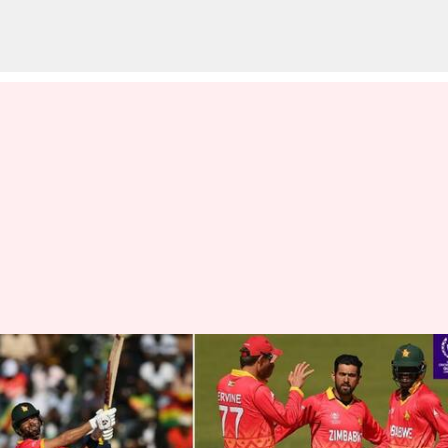
బ్యాటింగ్, బౌలింగ్‌లో విజృంభించిన
సికిందర్ రాజా.. ఫాస్టెస్ట్ సెంచరీతో
రికార్డు