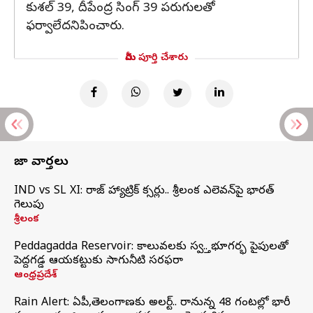
కుశల్ 39, దీపేంద్ర సింగ్ 39 పరుగులతో
ఫర్వాలేదనిపించారు.
మీరు పూర్తి చేశారు
తాజా వార్తలు
IND vs SL XI: సిరాజ్‌ హ్యాట్రిక్‌ సిక్సర్లు.. శ్రీలంక ఎలెవన్‌పై భారత్‌
గెలుపు
శ్రీలంక
Peddagadda Reservoir: కాలువలకు స్వస్తి.. భూగర్భ పైపులతో
పెద్దగడ్డ ఆయకట్టుకు సాగునీటి సరఫరా
ఆంధ్రప్రదేశ్
Rain Alert: ఏపీ,తెలంగాణకు అలర్ట్.. రానున్న 48 గంటల్లో భారీ