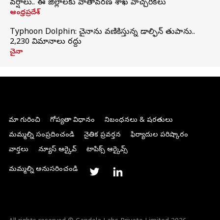
వర్షాలు.. ఈ జిల్లాలకు వాతావరణ శాఖ హెచ్చరికలు
ఆంధ్రప్రదేశ్
Typhoon Dolphin: చైనాను వణికిస్తున్న డాల్ఫిన్‌ తుపాను..
2,230 విమానాలు రద్దు
చైనా
మా గురించి
గోప్యతా విధానం
నిబంధనలు & షరతులు
మమ్మల్ని సంప్రదించండి
నైతిక ప్రవర్తన
ఫిర్యాదుల పరిష్కారం
వార్తలు
న్యూస్ ఆర్కైవ్
టాపిక్స్ ఆర్కైవ్స్
మమ్మల్ని అనుసరించండి