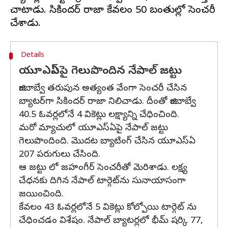
చాటాడు. సికిందర్ రాజా కేవలం 50 బంతుల్లోనే సెంచరీ
Details
యూఎస్ఏపై గెలుపొందిన నేపాల్ జట్టు
జింబాబ్వే తరుపున అత్యంత వేంగా సెంచరీ చేసిన
బ్యాటర్‌గా సికిందర్ రాజా నిలిచాడు. దీంతో జింబాబ్వే
40.5 ఓవర్లలోనే 4 వికెట్లు లక్ష్యాన్ని చేధించింది.
మరో మ్యాచులో యూఎస్ఏపై నేపాల్ జట్టు
గెలుపొందింది. మొదట బ్యాటింగ్ చేసిన యూఎస్ఏ
207 పరుగులు చేసింది.
ఆ జట్టు లో జహంగీర్ సెంచరీతో మెరిశాడు. లక్ష్య
చేధనకు దిగిన నేపాల్ టార్గెట్‌ను సునాయాసంగా
జయించింది.
కేవలం 43 ఓవర్లలోనే 5 వికెట్లు కోల్పోయి టార్గెట్ ను
చేధించడం విశేషం. నేపాల్ బ్యాటర్లలో భీమ్ షర్కి 77,