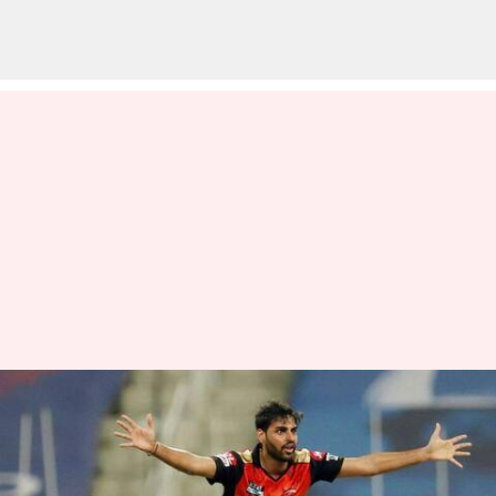
తొలి మ్యాచ్‌కు ముందే సన్‌రైజర్స్ కెప్టెన్
మార్పు
వ్రాసిన వారు
Mar 31, 2023
12:45 pm
Jayachandra Akuri