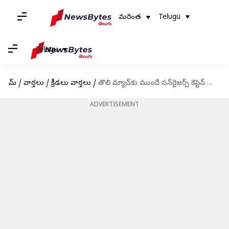
మరింత
Telugu
Telugu
హోమ్
/
వార్తలు
/
క్రీడలు వార్తలు
/
తొలి మ్యాచ్‌కు ముందే సన్‌రైజర్స్ కెప్టెన్ మార్పు
ADVERTISEMENT