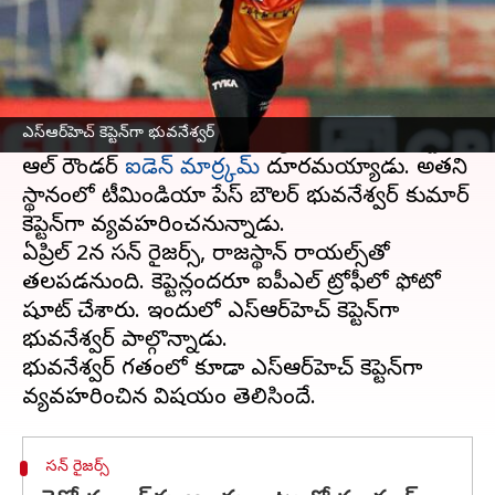
ఈ వార్తాకథనం ఏంటి
తొలి మ్యాచ్‌కు ముందే
సన్ రైజర్స్ హైదరాబాద్‌
కు గట్టి
షాక్ తగిలింది. నెదర్లాండ్‌తో సౌతాఫ్రికా వన్డే సిరీస్
ఎస్ఆర్‌హెచ్ కెప్టెన్‌గా భువనేశ్వర్
ఆడుతోంది. దీంతో మొదటి మ్యాచ్‌కు దక్షిణాఫ్రికా స్టార్
ఆల్ రౌండర్
ఐడెన్ మార్ర్కమ్
దూరమయ్యాడు. అతని
స్థానంలో టీమిండియా పేస్ బౌలర్ భువనేశ్వర్ కుమార్
కెప్టెన్‌గా వ్యవహరించనున్నాడు.
ఏప్రిల్ 2న సన్ రైజర్స్, రాజస్థాన్ రాయల్స్‌తో
తలపడనుంది. కెప్టెన్లందరూ ఐపీఎల్ ట్రోఫీలో ఫోటో
షూట్ చేశారు. ఇందులో ఎస్ఆర్‌హెచ్ కెప్టెన్‌గా
భువనేశ్వర్ పాల్గొన్నాడు.
భువనేశ్వర్ గతంలో కూడా ఎస్ఆర్‌హెచ్ కెప్టెన్‌గా
సన్ రైజర్స్