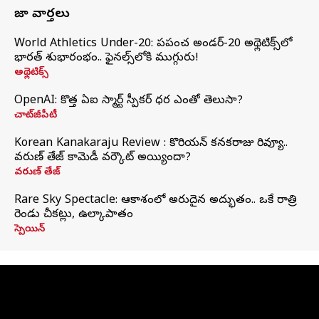
తాజా వార్తలు
World Athletics Under-20: ప్రపంచ అండర్-20 అథ్లెటిక్స్‌లో
భారత్‌ శుభారంభం.. ఫైనల్స్‌లోకి ముగ్గురు!
అథ్లెటిక్స్
OpenAI: కొత్త ఏఐ స్మార్ట్ స్పీకర్ ధర ఎంతో తెలుసా?
చాట్‌జీపీటీ
Korean Kanakaraju Review : కొరియన్ కనకరాజు రివ్యూ..
వరుణ్ తేజ్ కామెడీ వర్కౌట్ అయ్యిందా?
వరుణ్ తేజ్
Rare Sky Spectacle: ఆకాశంలో అరుదైన అద్భుతం.. ఒకే రాత్రి
రెండు చీకట్లు, ఉల్కాపాతం
స్పెయిన్