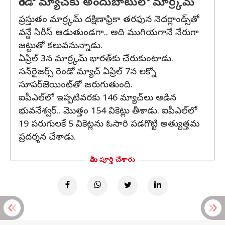
రెండో మ్యాచ్‌కు అందుబాటులో మార్ర్కమ్
ప్రస్తుతం మార్ర్కమ్ దక్షిణాఫ్రికా తరఫున నెదర్లాండ్స్‌తో
వన్డే సిరీస్‌ ఆడుతుండగా.. అది ముగియగానే నేరుగా
జట్టుతో కలువనున్నాడు.
ఏప్రిల్ 3న మార్ర్కమ్ భారత్‌కు చేరుకుంటాడు.
సన్‌రైజర్స్ రెండో మ్యాచ్ ఏప్రిల్ 7న లక్నో
సూపర్‌జెయింట్‌తో జరుగుతుంది.
ఐపీఎల్‌లో ఇప్పటివరకు 146 మ్యాచ్‌లు ఆడిన
భువనేశ్వర్.. మొత్తం 154 వికెట్లు తీశాడు. ఐపీఎల్‌లో
19 పరుగులకే 5 వికెట్లను ఓసారి పడగొట్టి అత్యుత్తమ
ప్రదర్శన చేశాడు.
మీరు పూర్తి చేశారు