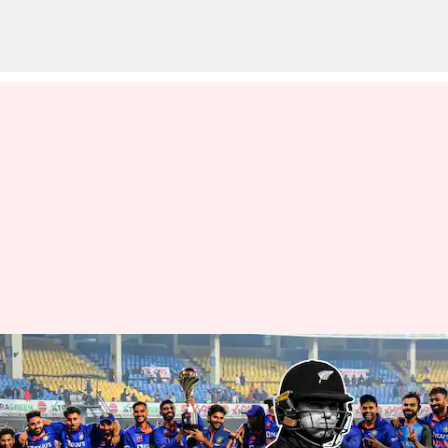
వన్డే, టీ20ల్లో టీమిండియాదే ఆగ్రస్థానం
వ్రాసిన వారు
Jan 25, 2023
09:56 am
Jayachandra Akuri