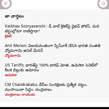
తాజా వార్తలు
Vaibhav Sooryavanshi : రెడ్ బాల్ క్రికెట్‌పై వైభవ్ ఫోకస్.. మరి
టెస్టుల్లోనూ రాణిస్తాడా?
క్రికెట్
Anil Menon: విజయవంతంగా స్పేస్‌వాక్‌ చేసిన భారత సంతతి
వ్యోమగామి అనిల్‌ మేనన్
వ్యోమగామి
US Tariffs: భారత్‌పై 100% టారిఫ్‌ మోత.. అమెరికా సెనెట్‌లో
కీలక బిల్లుకు ఆమోదం
అమెరికా
CM Chandrababu: బీసీల సంరక్షణకు ప్రత్యేక చట్టం..
ముసాయిదా సిద్ధం: చంద్రబాబు
చంద్రబాబు నాయుడు