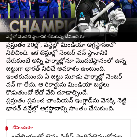
ఈ వార్తాకథనం ఏంటి
టీమిండియా
ప్రస్తుతం సూపర్ ఫామ్‌లో ఉంది.
స్వదేశంలో మళ్లీ మరోసారి వన్డే సిరీస్‌ను కైవసం
చేసుకుంది. న్యూజిలాండ్, శ్రీలంక‌పై వరుసగా వన్డే
సిరీస్‌లను గెలుచుకొని సత్తా చాటింది.
వన్డేలో మొదటి స్థానానికి చేరుకున్న టీమిండియా
ప్రస్తుతం టీ20ల్లో, వన్డేల్లో టీమిండియా ఆగ్రస్థానంలో
నిలిచింది. ఇక టెస్టుల్లో నెంబర్ వన్ స్థానానికి
చేరుకుంటే అన్ని ఫార్మాట్లోనూ మొదటిస్థానంలో ఉన్న
జట్టుగా భారత్ నిలిచే అవకాశం ఉంటుంది.
ఇంతకుముందు ఏ జట్టు మూడు ఫార్మాట్లో నెంబర్
వన్ గా లేదు. ఆ రికార్డును టీమిండియా బద్దలు
కొడుతుందో లేదో వేచి చూడాల్సిందే.
ప్రస్తుతం ప్రపంచ ఛాంపియన్ ఇంగ్లాడ్‌ను వెనక్కి నెట్టి
టీమిండియా