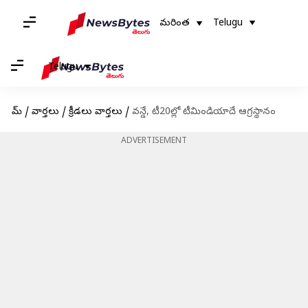
మరింత
Telugu
Telugu
హోమ్
/
వార్తలు
/
క్రీడలు వార్తలు
/
వన్డే, టీ20ల్లో టీమిండియాదే ఆగ్రస్థానం
ADVERTISEMENT