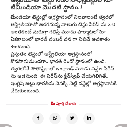
ఆస్ట్రేలియాతో టెస్టు సిరీస్ సాధిస్తే, టెస్టులోనూ
టీమిండియా మొదటి స్థానం..!
టీమిండియా టెస్టుల్లో అగ్రస్థానంలో నిలవాలంటే త్వరలో
ఆస్ట్రేలియాతో జరగనున్న నాలుగు టెస్టు సిరీస్ ను 2-0
అంతకంటే మెరుగ్గా గెలిస్తే మూడు ఫార్మాట్లలోనూ
ఏకకాలంలో భారత్ నంబర్ వన గా నిలిచే అవకాశం
ఉంటుంది.
ప్రస్తుతం టెస్టులో ఆస్ట్రేలియా అగ్రస్థానంలో
కొనసాగుతుండగా.. భారత్ రెండో స్థానంలో ఉంది.
త్వరలోనే సౌతాఫ్రికాతో ఇంగ్లాండ్ మూడు వన్డేల సిరీస్
ను ఆడనుంది. ఈ సిరీస్‌ను క్లీన్‌స్వీప్ చేయగిలిగితే..
ఇంగ్లిష్ జట్టు భారత్‌ను వెనక్కి నెట్టి వన్డేల్లో అగ్రస్థానానికి
చేరుకుంటుంది.
మీరు పూర్తి చేశారు