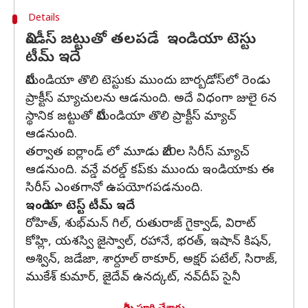
Details
విండీస్ జట్టుతో తలపడే ఇండియా టెస్టు
టీమ్ ఇదే
టీమిండియా తొలి టెస్టుకు ముందు బార్బడోస్‌లో రెండు
ప్రాక్టీస్ మ్యాచులను ఆడనుంది. అదే విధంగా జులై 6న
స్థానిక జట్టుతో టీమిండియా తొలి ప్రాక్టీస్ మ్యాచ్
ఆడనుంది.
తర్వాత ఐర్లాండ్ లో మూడు టీ20ల సిరీస్ మ్యాచ్
ఆడనుంది. వన్డే వరల్డ్ కప్‌కు ముందు ఇండియాకు ఈ
సిరీస్ ఎంతగానో ఉపయోగపడనుంది.
ఇండియా టెస్ట్ టీమ్ ఇదే
రోహిత్, శుభ్‌మన్ గిల్, రుతురాజ్ గైక్వాడ్, విరాట్
కోహ్లి, యశస్వి జైస్వాల్, రహానే, భరత్, ఇషాన్ కిషన్,
అశ్విన్, జడేజా, శార్దూల్ ఠాకూర్, అక్షర్ పటేల్, సిరాజ్,
ముకేశ్ కుమార్, జైదేవ్ ఉనద్కట్, నవ్‌దీప్ సైనీ