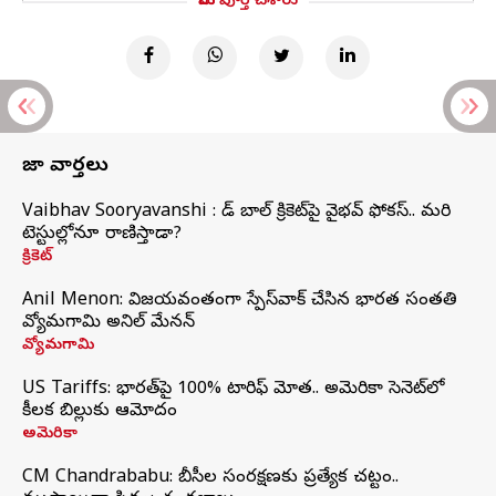
మీరు పూర్తి చేశారు
తాజా వార్తలు
Vaibhav Sooryavanshi : రెడ్ బాల్ క్రికెట్‌పై వైభవ్ ఫోకస్.. మరి
టెస్టుల్లోనూ రాణిస్తాడా?
క్రికెట్
Anil Menon: విజయవంతంగా స్పేస్‌వాక్‌ చేసిన భారత సంతతి
వ్యోమగామి అనిల్‌ మేనన్
వ్యోమగామి
US Tariffs: భారత్‌పై 100% టారిఫ్‌ మోత.. అమెరికా సెనెట్‌లో
కీలక బిల్లుకు ఆమోదం
అమెరికా
CM Chandrababu: బీసీల సంరక్షణకు ప్రత్యేక చట్టం..