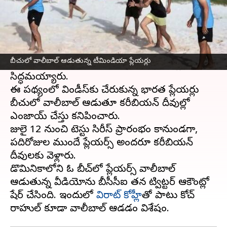
ఈ వార్తాకథనం ఏంటి
వన్డే ప్రపంచ కప్ సన్మాహకాల్లో ఉన్న భారత జట్టు
వెస్టిండీస్
గడ్డపై కాలు మోపింది. టెస్టు, వన్డే, టీ20 సిరీస్
బీచులో వాలీబాల్ ఆడుతున్న టీమిండియా ప్లేయర్లు
లలో సత్తా చాటేందుకు
టీమిండియా
ఆటగాళ్లు
సిద్ధమయ్యారు.
ఈ నేపథ్యంలో విండీస్‌కు చేరుకున్న భారత ప్లేయర్లు
బీచులో వాలీబాల్ ఆడుతూ కరీబియన్ దీవుల్లో
ఎంజాయ్ చేస్తు కనిపించారు.
జులై 12 నుంచి టెస్టు సిరీస్ ప్రారంభం కానుండగా,
పదిరోజుల ముందే ప్లేయర్స్ అందరూ కరీబియన్
దీవులకు వెళ్లారు.
డొమినికాలోని ఓ బీచ్‌లో ప్లేయర్స్ వాలీబాల్
ఆడుతున్న వీడియోను బీసీసీఐ తన ట్విట్టర్ ఆకౌంట్లో
షేర్ చేసింది. ఇందులో
విరాట్ కోహ్లీ
తో పాటు కోచ్