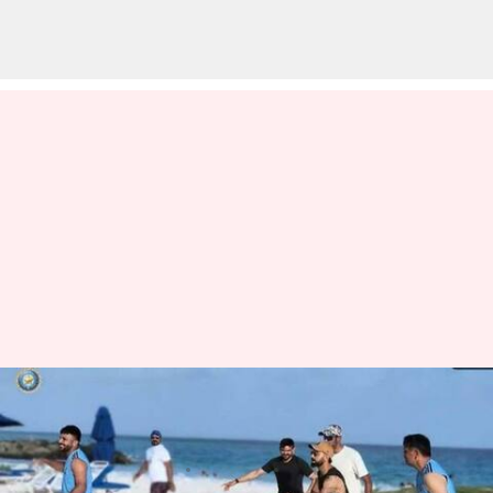
కరేబియన్ బీచ్ లో వాలీబాల్ ఆడిన
టీమిండియా ప్లేయర్లు
వ్రాసిన వారు
Jul 03, 2023
06:20 pm
Jayachandra Akuri