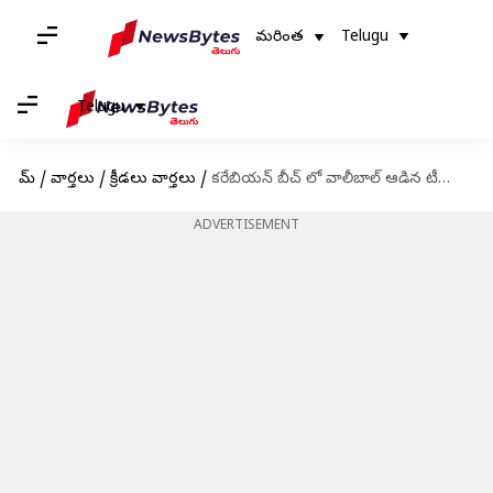
మరింత
Telugu
Telugu
హోమ్
/
వార్తలు
/
క్రీడలు వార్తలు
/
కరేబియన్ బీచ్ లో వాలీబాల్ ఆడిన టీమిండియా ప్లేయర్లు
ADVERTISEMENT