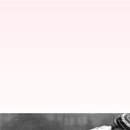
First Hat trick: ప్రపంచ క్రికెట్‌లో 