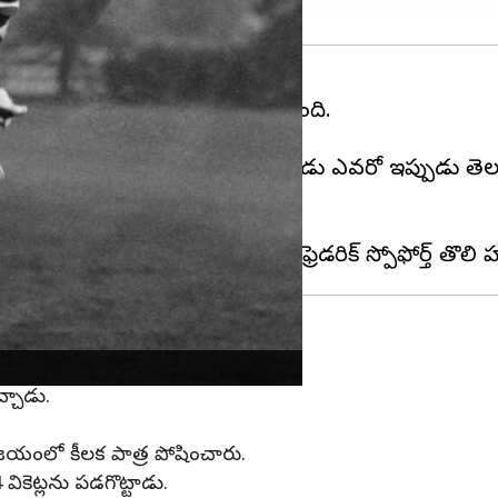
ట్లు తీశాడంటే చాలా ప్రత్యేకత ఉంటుంది.
స్తారు.
్లు తీసి 'హ్యాట్రిక్' నెలకొల్పిన ఆటగాడు ఎవరో ఇప్పుడు త
ది.
ిక్ నమోదు కావడం గమనార్హం.
న్
చ్చాడు.
ిజయంలో కీలక పాత్ర పోషించారు.
94 వికెట్లను పడగొట్టాడు.