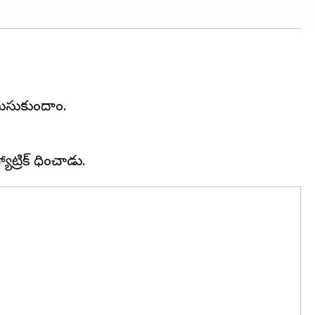
ెలుసుకుందాం.