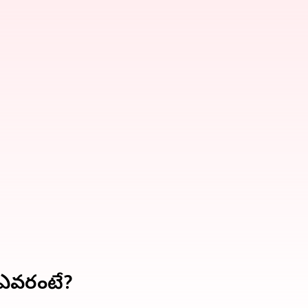
ర్ ఎవరంటే?