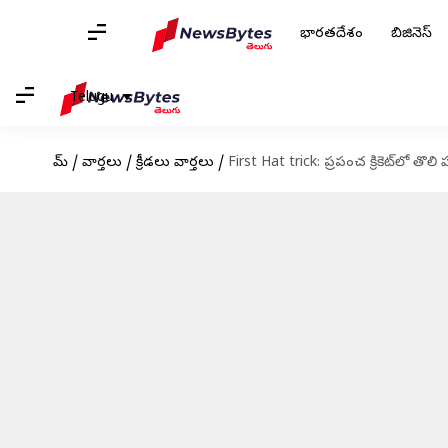
భారతదేశం
బిజినెస్
Telugu
హోమ్
/
వార్తలు
/
క్రీడలు వార్తలు
/
First Hat trick: ప్రపంచ క్రికెట్‌లో తొల