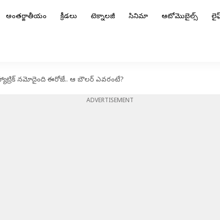
అంతర్జాతీయం
క్రీడలు
టెక్నాలజీ
సినిమా
ఆటోమొబైల్స్
లైఫ్
ి హ్యాట్రిక్ నమోదైంది ఈరోజే.. ఆ బౌలర్ ఎవరంటే?
ADVERTISEMENT