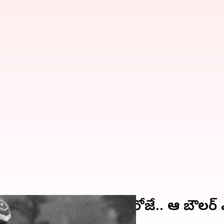
తొలి హ్యాట్రిక్ నమోదైంది ఈరోజే.. ఆ బౌల