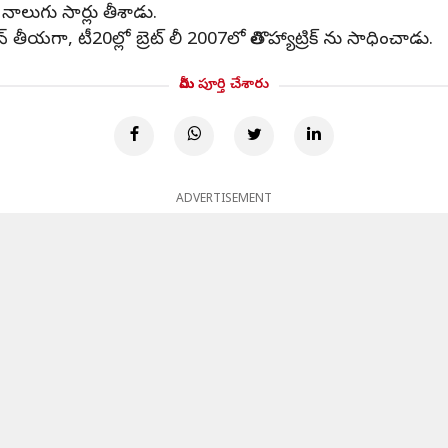
నాలుగు సార్లు తీశాడు.
దిన్ తీయగా, టీ20ల్లో బ్రెట్ లీ 2007లో తొలి హ్యాట్రిక్ ను సాధించాడు.
మీరు పూర్తి చేశారు
ADVERTISEMENT