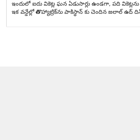
ఇందులో ఐదు వికెట్ల ఘన ఏడుసార్లు ఉండగా, పది వికెట్లను 
ఇక వన్డేల్లో తొలి హ్యాట్రిక్‌ను పాకిస్థాన్ కు చెందిన జలాల్ ఉద్ 