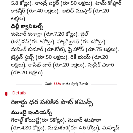
5.8 కోట్లు), నాంద్రే బర్గర్ (రూ.50 లక్షలు), టామ్ కోహ్లర్
కాడ్మోర్ (రూ.40 లక్షలు), అబిద్ ముస్తాక్ (రూ.20
లక్షలు)
ఢిల్లీ క్యాపిట‌ల్స్‌
కుమార్ కుశాగ్రా (రూ.7.20 కోట్లు), జైల్
రిచర్డ్‌సన్(రూ.5కోట్లు), హ్యారీబ్రూక్ (రూ.4కోట్లు),
సుమిత్ కుమార్ (రూ.కోటి), షై హోప్ (రూ.75 లక్షలు),
ట్రిస్టన్ స్టబ్స్ (రూ.50 లక్షలు), రికీ భుయ్ (రూ.20
లక్షలు), రాసిఖ్ దార్ (రూ.20 లక్షలు), స్వస్తిక్ చికార
(రూ.20 లక్షలు)
మీరు
33%
శాతం పూర్తి చేశారు
Details
రికార్డు ధర పలికిన పాట్ కమిన్స్
ముంబై ఇండియ‌న్స్‌
గెరాల్డ్ కోయిట్జీ(రూ 5కోట్లు), నువాన్ తుషారా
(రూ.4.80 కోట్లు), మ‌ధుశంక(రూ 4.6 కోట్లు), మహ్మద్