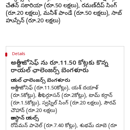
చేత‌న్ స‌కారియా (రూ.50 లక్షలు), ర‌మ‌ణ్‌దీప్ సింగ్
(రూ.20 లక్షలు), మ‌నీశ్ పాండే (రూ.50 లక్షలు), సాకిబ్
Details
అల్జారీ జోసెఫ్ ను రూ.11.50 కోట్లకు కొన్న
రాయల్ ఛాలెంజర్స్ బెంగళూరు
రాయ‌ల్ ఛాలెంజ‌ర్స్ బెంగ‌ళూరు
అల్జారీ జోసెఫ్ (రూ.11.50కోట్లు), య‌శ్ ద‌యాళ్
(రూ.5కోట్లు), లాకీ ఫెర్గూసన్ (రూ.2కోట్లు), టామ్ కర్రాన్
(రూ.1.5కోట్లు), స్వప్నిల్ సింగ్ (రూ.20 లక్షలు), సౌరవ్
చౌహాన్ (రూ.20 లక్షలు)
రాజ‌స్థాన్ రాయ‌ల్స్‌
రోవ్‌మ‌న్ పావెల్ (రూ.7.40 కోట్లు), శుభ‌మ్ దూబె (రూ