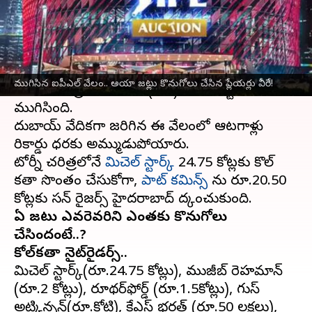
వ్రాసిన వారు
Dec 19, 2023
09:58 pm
Jayachandra Akuri
ఈ వార్తాకథనం ఏంటి
క్రికెట్ అభిమానులు ఎంతగానో ఆసక్తిగా ఎదురుచూస్తున్న
ముగిసిన ఐపీఎల్ వేలం.. అయా జట్లు కొనుగోలు చేసిన ప్లేయర్లు వీరే!
ఇండియన్ ప్రీమియర్ లీగ్(IPL) వేలం అట్టహాసంగా
ముగిసింది.
దుబాయ్ వేదికగా జరిగిన ఈ వేలంలో ఆటగాళ్లు
రికార్డు ధరకు అమ్ముడుపోయారు.
టోర్నీ చరిత్రలోనే
మిచెల్ స్టార్క్
24.75 కోట్లకు కొల్
కతా సొంతం చేసుకోగా,
పాట్ కమిన్స్
ను రూ.20.50
ఏ జట్టు ఎవరెవరిని ఎంతకు కొనుగోలు
చేసిందంటే..?
కోల్‌క‌తా నైట్‌రైడ‌ర్స్..
మిచెల్ స్టార్క్(రూ.24.75 కోట్లు), ముజీబ్ రెహమాన్
(రూ.2 కోట్లు), రూథర్‌ఫోర్డ్ (రూ.1.5కోట్లు), గుస్
అట్కిన్సన్(రూ.కోటి), కేఎస్ భ‌ర‌త్ (రూ.50 లక్షలు),