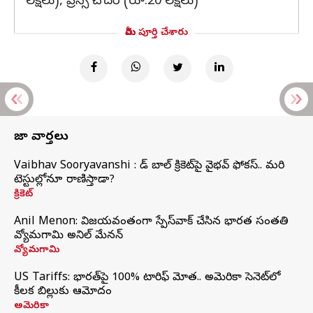
లక్షలు), ప్రిన్స్ చౌదరి (రూ.20 లక్షలు)
మీరు పూర్తి చేశారు
తాజా వార్తలు
Vaibhav Sooryavanshi : రెడ్ బాల్ క్రికెట్‌పై వైభవ్ ఫోకస్.. మరి
టెస్టుల్లోనూ రాణిస్తాడా?
క్రికెట్
Anil Menon: విజయవంతంగా స్పేస్‌వాక్‌ చేసిన భారత సంతతి
వ్యోమగామి అనిల్‌ మేనన్
వ్యోమగామి
US Tariffs: భారత్‌పై 100% టారిఫ్‌ మోత.. అమెరికా సెనెట్‌లో
కీలక బిల్లుకు ఆమోదం
అమెరికా