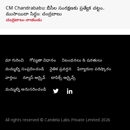
CM Chandrababu: బీసీల సంరక్షణకు ప్రత్యేక చట్టం..
ముసాయిదా సిద్ధం: చంద్రబాబు
చంద్రబాబు నాయుడు
మా గురించి
గోప్యతా విధానం
నిబంధనలు & షరతులు
మమ్మల్ని సంప్రదించండి
నైతిక ప్రవర్తన
ఫిర్యాదుల పరిష్కారం
వార్తలు
న్యూస్ ఆర్కైవ్
టాపిక్స్ ఆర్కైవ్స్
మమ్మల్ని అనుసరించండి
All rights reserved © Candela Labs Private Limited 2026