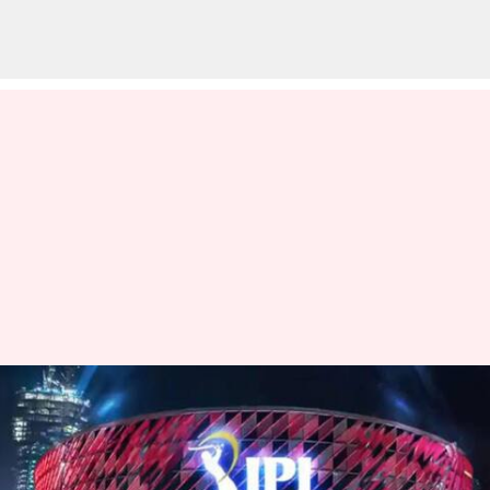
IPL 2024 Auction : ముగిసిన
ఐపీఎల్ వేలం.. అయా జట్లు
కొనుగోలు చేసిన ప్లేయర్లు వీరే!