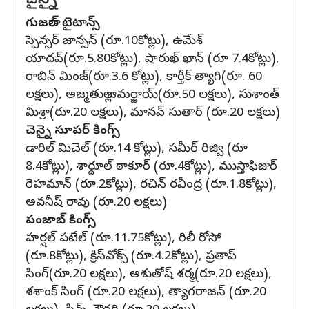
చైన్నై
గుజ‌రాత్ టైటాన్స్‌
స్పెన్సర్ జాన్సన్ (రూ.10కోట్లు), ఉమేశ్
యాద‌వ్(రూ.5.80కోట్లు), షారుఖ్ ఖాన్ (రూ 7.4కోట్లు),
రాబిన్ మింజ్(రూ.3.6 కోట్లు), కార్తీక్ త్యాగి(రూ. 60
లక్షలు), అజ్మ‌తుల్లా ఒమ‌ర్జాయ్(రూ.50 లక్షలు), సుశాంత్
మిశ్రా(రూ.20 లక్షలు), మానవ్ సుతార్ (రూ.20 లక్షలు)
చెన్నై సూప‌ర్ కింగ్స్‌
డారిల్ మిచెల్ (రూ.14 కోట్లు), స‌మీర్ రిజ్వి (రూ
8.4కోట్లు), శార్దూల్ ఠాకూర్ (రూ.4కోట్లు), ముస్తాఫిజుర్
రెహమాన్ (రూ.2కోట్లు), ర‌చిన్ ర‌వీంద్ర (రూ.1.8కోట్లు),
అవనీష్ రావు (రూ.20 లక్షలు)
పంజాబ్ కింగ్స్
హ‌ర్షల్ ప‌టేల్ (రూ.11.75కోట్లు), రిలీ రోసో
(రూ.8కోట్లు), క్రిస్‌వోక్స్ (రూ.4.2కోట్లు), ప్రతాప్
సింగ్(రూ.20 లక్షలు), అశుతోష్ శర్మ(రూ.20 లక్షలు),
శశాంక్ సింగ్ (రూ.20 లక్షలు), త్యాగరాజన్ (రూ.20