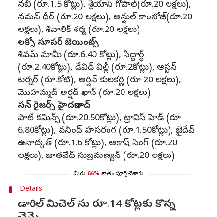
నబీ (రూ.1.5 కోట్లు), శ్రేయాస్ గోపాల్(రూ.20 లక్షలు),
నమన్ ధీర్ (రూ.20 లక్షలు), అన్షుల్ కాంబోజ్(రూ.20
లక్షలు), శివాలిక్ శర్మ (రూ.20 లక్షలు)
ల‌క్నో సూప‌ర్ జెయింట్స్‌
శివ‌మ్ మామీ (రూ.6.40 కోట్లు), సిద్ధార్థ్
(రూ.2.40కోట్లు), డేవిడ్ విల్లీ (రూ.2కోట్లు), ఆస్టన్
టర్నర్ (రూ.కోటి), అర్షిన్ కుల‌క‌ర్ణి (రూ 20 లక్షలు),
మొహమ్మద్ అర్షద్ ఖాన్ (రూ.20 లక్షలు)
స‌న్ రైజ‌ర్స్ హైద‌రాబాద్
పాట్ క‌మిన్స్ (రూ.20.50కోట్లు), ట్రావిస్ హెడ్ (రూ
6.80కోట్లు), వ‌నింద్ హ‌స‌రంగ (రూ.1.50కోట్లు), జైదేవ్
ఉనాద్కత్ (రూ.1.6 కోట్లు), ఆకాష్ సింగ్ (రూ.20
లక్షలు), జాతవేద్ సుబ్రమణ్యన్ (రూ.20 లక్షలు)
మీరు
66%
శాతం పూర్తి చేశారు
Details
డారిల్ మిచెల్ ను రూ.14 కోట్లకు కొన్న