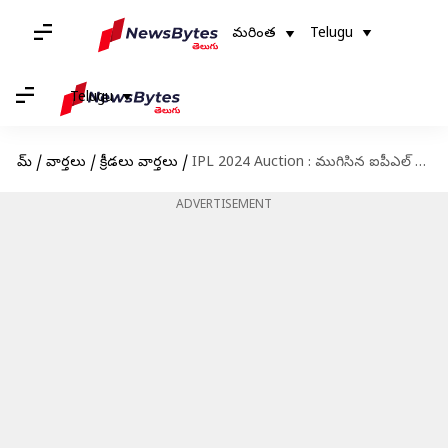
మరింత
Telugu
Telugu
హోమ్
/
వార్తలు
/
క్రీడలు వార్తలు
/
IPL 2024 Auction : ముగిసిన ఐపీఎల్ వేలం.. అయా జట్లు కొనుగోలు చేసిన ప్లేయర్లు వీరే!
ADVERTISEMENT