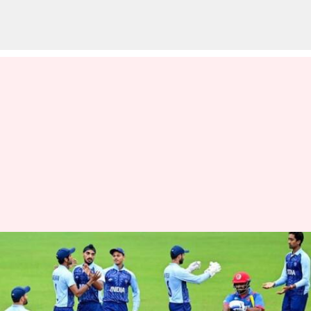
Ind Vs Afg: వర్షం వల్ల మ్యాచ్
రద్దు.. ఆసియా గేమ్స్‌కు
టీమిండియాలో గోల్డ్ మెడల్