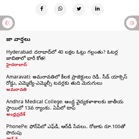
తాజా వార్తలు
Hyderabad: హైదరాబాద్‌లో 40 లక్షల ఓట్లు గల్లంతు? ఓటర్ల
జాబితాలో భారీ కోత!
హైదరాబాద్
Amaravati: అమరావతిలో కీలక ప్రాజెక్టులు రెడీ.. సీడ్‌ యాక్సెస్‌
రోడ్డు, ఎమ్మెల్యే-ఎమ్మెల్సీ టవర్లకు తుది మెరుగులు
అమరావతి
Andhra Medical College: ఆంధ్ర వైద్యకళాశాలకు జాతీయ
స్థాయిలో 13వ ర్యాంకు.. ఏపీలో టాప్
ఆంధ్రప్రదేశ్
PhonePe: ఫోన్‌పేలో ఎఫ్‌డీ, ఆర్‌డీ సేవలు.. రోజుకు రూ.100తో
పొదుపు