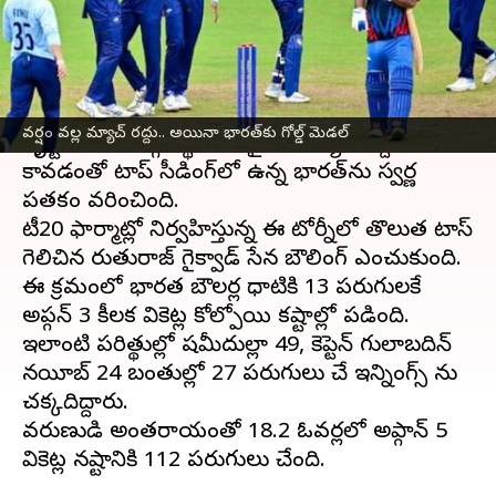
వ్రాసిన వారు
Oct 07, 2023
04:20 pm
Jayachandra Akuri
ఈ వార్తాకథనం ఏంటి
ఆసియా గేమ్స్‌
లో పురుషుల క్రికెట్ జట్టు చరిత్ర
వర్షం వల్ల మ్యాచ్ రద్దు.. అయినా భారత్‌కు గోల్డ్ మెడల్
సృష్టించింది. అప్గనిస్థాన్‌తో ఫైనల్ మ్యాచ్ రద్దు
కావడంతో టాప్ సీడింగ్‌లో ఉన్న భారత్‌ను స్వర్ణ
పతకం వరించింది.
టీ20 ఫార్మాట్లో నిర్వహిస్తున్న ఈ టోర్నీలో తొలుత టాస్
గెలిచిన రుతురాజ్ గైక్వాడ్ సేన బౌలింగ్ ఎంచుకుంది.
ఈ క్రమంలో భారత బౌలర్ల ధాటికి 13 పరుగులకే
అప్గన్ 3 కీలక వికెట్ల కోల్పోయి కష్టాల్లో పడింది.
ఇలాంటి పరిస్థితుల్లో షమీదుల్లా 49, కెప్టెన్ గులాబదిన్
నయీబ్ 24 బంతుల్లో 27 పరుగులు చేసి ఇన్నింగ్స్ ను
చక్కదిద్దారు.
వరుణుడి అంతరాయంతో 18.2 ఓవర్లలో అప్గాన్ 5