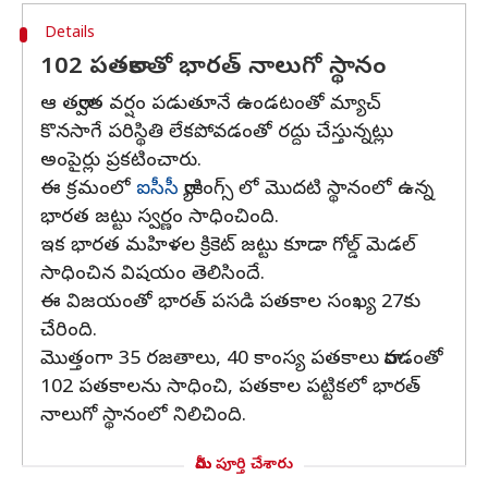
Details
102 పతకాలతో భారత్ నాలుగో స్థానం
ఆ తర్వాత వర్షం పడుతూనే ఉండటంతో మ్యాచ్
కొనసాగే పరిస్థితి లేకపోవడంతో రద్దు చేస్తున్నట్లు
అంపైర్లు ప్రకటించారు.
ఈ క్రమంలో
ఐసీసీ
ర్యాకింగ్స్ లో మొదటి స్థానంలో ఉన్న
భారత జట్టు స్వర్ణం సాధించింది.
ఇక భారత మహిళల క్రికెట్ జట్టు కూడా గోల్డ్ మెడల్
సాధించిన విషయం తెలిసిందే.
ఈ విజయంతో భారత్ పసడి పతకాల సంఖ్య 27కు
చేరింది.
మొత్తంగా 35 రజతాలు, 40 కాంస్య పతకాలు రావడంతో
102 పతకాలను సాధించి, పతకాల పట్టికలో భారత్
నాలుగో స్థానంలో నిలిచింది.
మీరు పూర్తి చేశారు