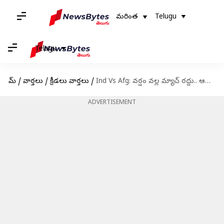
మరింత
Telugu
Telugu
హోమ్
/
వార్తలు
/
క్రీడలు వార్తలు
/
Ind Vs Afg: వర్షం వల్ల మ్యాచ్ రద్దు.. ఆసియా గేమ్స్‌కు టీమిండియాలో గోల్డ్ మెడల్
ADVERTISEMENT