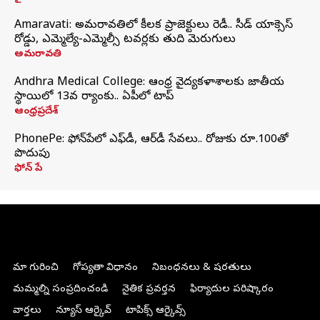
Amaravati: అమరావతిలో కీలక ప్రాజెక్టులు రెడీ.. సీడ్‌ యాక్సెస్‌
రోడ్డు, ఎమ్మెల్యే-ఎమ్మెల్సీ టవర్లకు తుది మెరుగులు
అమరావతి
Andhra Medical College: ఆంధ్ర వైద్యకళాశాలకు జాతీయ
స్థాయిలో 13వ ర్యాంకు.. ఏపీలో టాప్
ఆంధ్రప్రదేశ్
PhonePe: ఫోన్‌పేలో ఎఫ్‌డీ, ఆర్‌డీ సేవలు.. రోజుకు రూ.100తో
పొదుపు
ఫోన్‌ పే
మా గురించి
గోప్యతా విధానం
నిబంధనలు & షరతులు
మమ్మల్ని సంప్రదించండి
నైతిక ప్రవర్తన
ఫిర్యాదుల పరిష్కారం
వార్తలు
న్యూస్ ఆర్కైవ్
టాపిక్స్ ఆర్కైవ్స్