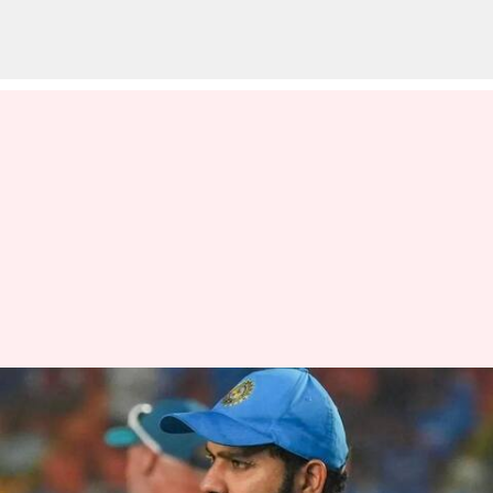
Rohit Sharma: భారత వన్డే కెప్టెన్‌గా
రోహిత్ శర్మ స్థానంలో ముగ్గురు
ప్లేయర్లు.. ఎవరంటే?