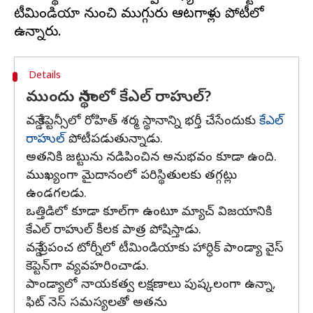
టీమిండియా నుంచి ముగ్గురు ఆటగాళ్లు పోటీలో
Details
ముందు స్థానంలో కేఎల్ రాహుల్?
వన్డే కెప్టెన్సీలో రోహిత్ శర్మ స్థానాన్ని భర్తీ చేసేందుకు
కేఎల్
రాహుల్
పోటీపడుతున్నాడు.
అతనికి జట్టును నడిపించిన అనుభవం కూడా ఉంది.
ముఖ్యంగా మైదానంలో పరిస్థితులకు తగ్గట్లు
ఉండగలడు.
ఒత్తిడిలో కూడా కూల్‌గా ఉంటూ మ్యాచ్ విజయానికి
కేఎల్ రాహుల్ కీలక పాత్ర పోషిస్తాడు.
వన్డే ప్రపంచ టోర్నీలో టీమిండియాకు హార్ధిక్ పాండ్యా వైస్
కెప్టెన్‌గా వ్యవహరించాడు.
పాండ్యాలో నాయకత్వ లక్షణాలు పుష్కలంగా ఉన్నా,
ఫిట్ నెస్ సమస్యలతో అతను