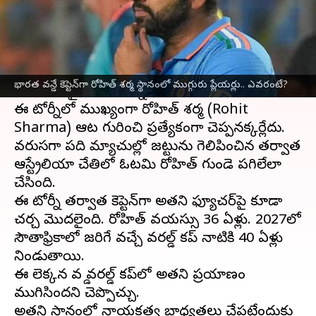
వ్రాసిన వారు
Nov 21, 2023
06:07 pm
Jayachandra Akuri
ఈ వార్తాకథనం ఏంటి
వన్డే వరల్డ్ కప్‌లో అద్భుతంగా ఆడిన
టీమిండియా
భారత వన్డే కెప్టెన్‌గా రోహిత్ శర్మ స్థానంలో ముగ్గురు ప్లేయర్లు.. ఎవరంటే?
మరోసారి ఫైనల్ గండాన్ని దాటలేకపోయింది.
ఈ టోర్నీలో ముఖ్యంగా రోహిత్ శర్మ (Rohit
Sharma) ఆట గురించి ప్రత్యేకంగా చెప్పనక్కర్లేదు.
వరుసగా పది మ్యాచుల్లో జట్టును గెలిపించిన తర్వాత
ఆస్ట్రేలియా చేతిలో ఓటమి రోహిత్ గుండె పగిలేలా
చేసింది.
ఈ టోర్నీ తర్వాత కెప్టెన్‌గా అతని ఫ్యూచర్‌పై కూడా
చర్చ మొదలైంది. రోహిత్ వయస్సు 36 ఏళ్లు. 2027లో
సౌతాఫ్రికాలో జరిగే వచ్చే వరల్డ్ కప్ నాటికి 40 ఏళ్లు
నిండుతాయి.
ఈ లెక్కన వన్డే వరల్డ్ కప్‌లో అతని ప్రయాణం
ముగిసిందని చెప్పొచ్చు.
అతని స్థానంలో నాయకత్వ బాధ్యతలు చేపట్టేందుకు