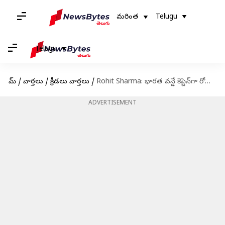
మరింత
Telugu
Telugu
హోమ్
/
వార్తలు
/
క్రీడలు వార్తలు
/
Rohit Sharma: భారత వన్డే కెప్టెన్‌గా రోహిత్ శర్మ స్థానంలో ముగ్గురు ప్లేయర్లు.. ఎవరంటే?
ADVERTISEMENT