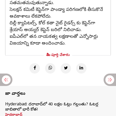
సతమతమవుతున్నాడు.
సెలక్షన్ కమిటీ కెప్టెన్‌గా పాండ్యా పరిగణలోకి తీసుకొనే
అవకాశాలు లేకపోలేదు.
దిల్లీ క్యాపిటల్స్, కోల్ కతా నైట్ రైడర్స్ కు కెప్టెన్‌గా
శ్రేయాస్ అయ్యర్ కెప్టెన్ బరిలో నిలిచాడు.
ఐపీఎల్‌లో తన నాయకత్వ లక్షణాలతో ఎన్నోసార్లు
విజయాన్ని కూడా అందించాడు.
మీరు పూర్తి చేశారు
తాజా వార్తలు
Hyderabad: హైదరాబాద్‌లో 40 లక్షల ఓట్లు గల్లంతు? ఓటర్ల
జాబితాలో భారీ కోత!
హైదరాబాద్