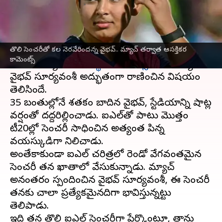
వ్రాసిన వారు
Apr 29, 2025
09:37 am
Jayachandra Akuri
ఈ వార్తాకథనం ఏంటి
తొలి సెంచరీతో కల నెరవేరిందన్న వైభవ్.. మ్యాచ్ తర్వాత ఆసక్తికర
ఐపీఎల్
2025లో
గుజరాత్ టైటాన్స్‌
తో సోమవారం
కామెంట్స్
జరిగిన మ్యాచ్‌లో
రాజస్థాన్ రాయల్స్
యువ బ్యాటర్
వైభవ్ సూర్యవంశీ అద్భుతంగా రాణించిన విషయం
తెలిసిందే.
35 బంతుల్లోనే శతకం బాదిన వైభవ్, స్టేడియాన్ని షాట్ల
వర్షంతో దద్దరిల్లించాడు. ఐపీఎల్‌తో పాటు మొత్తం
టీ20ల్లో సెంచరీ సాధించిన అత్యంత పిన్న
వయస్కుడిగా నిలిచాడు.
అంతేకాకుండా ఐపీఎల్ చరిత్రలో రెండో వేగవంతమైన
సెంచరీ తన ఖాతాలో వేసుకున్నాడు. మ్యాచ్
అనంతరం స్పందించిన వైభవ్ సూర్యవంశీ, ఈ సెంచరీ
తనకు చాలా ప్రత్యేకమైనదిగా భావిస్తున్నట్టు
తెలిపాడు.
ఇది తన తొలి ఐపీఎల్ సెంచరీగా పేర్కొంటూ, తాను