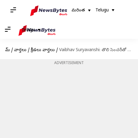
మరింత
Telugu
Telugu
హోమ్
/
వార్తలు
/
క్రీడలు వార్తలు
/
Vaibhav Suryavanshi: తొలి సెంచరీతో కల నెరవేరిందన్న వైభవ్.. మ్యాచ్ తర్వాత ఆసక్తికర కామెంట్స్
ADVERTISEMENT