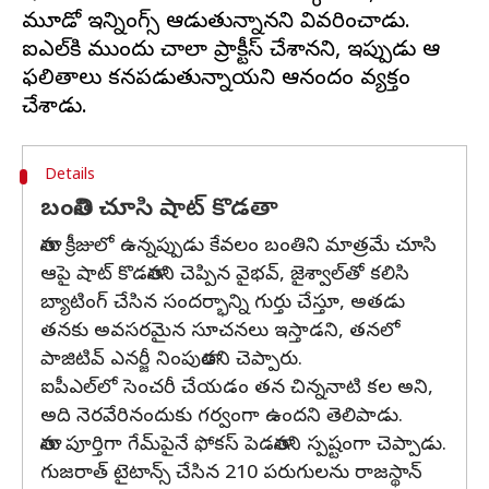
మూడో ఇన్నింగ్స్‌ ఆడుతున్నానని వివరించాడు.
ఐపీఎల్‌కి ముందు చాలా ప్రాక్టీస్ చేశానని, ఇప్పుడు ఆ
ఫలితాలు కనపడుతున్నాయని ఆనందం వ్యక్తం
Details
బంతిని చూసి షాట్ కొడతా
తాను క్రీజులో ఉన్నప్పుడు కేవలం బంతిని మాత్రమే చూసి
ఆపై షాట్‌ కొడతానని చెప్పిన వైభవ్, జైశ్వాల్‌తో కలిసి
బ్యాటింగ్ చేసిన సందర్భాన్ని గుర్తు చేస్తూ, అతడు
తనకు అవసరమైన సూచనలు ఇస్తాడని, తనలో
పాజిటివ్ ఎనర్జీ నింపుతాడని చెప్పారు.
ఐపీఎల్‌లో సెంచరీ చేయడం తన చిన్ననాటి కల అని,
అది నెరవేరినందుకు గర్వంగా ఉందని తెలిపాడు.
తాను పూర్తిగా గేమ్‌పైనే ఫోకస్‌ పెడతానని స్పష్టంగా చెప్పాడు.
గుజరాత్ టైటాన్స్ చేసిన 210 పరుగులను రాజస్థాన్