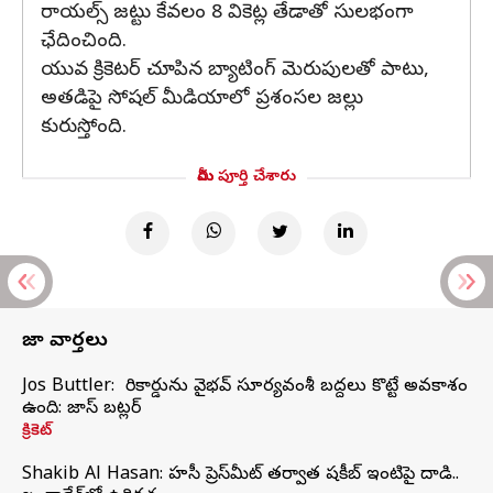
రాయల్స్ జట్టు కేవలం 8 వికెట్ల తేడాతో సులభంగా
ఛేదించింది.
యువ క్రికెటర్‌ చూపిన బ్యాటింగ్ మెరుపులతో పాటు,
అతడిపై సోషల్ మీడియాలో ప్రశంసల జల్లు
కురుస్తోంది.
మీరు పూర్తి చేశారు
తాజా వార్తలు
Jos Buttler: నా రికార్డును వైభవ్ సూర్యవంశీ బద్దలు కొట్టే అవకాశం
ఉంది: జాస్ బట్లర్
క్రికెట్
Shakib Al Hasan: హసీనా ప్రెస్‌మీట్‌ తర్వాత షకీబ్‌ ఇంటిపై దాడి..