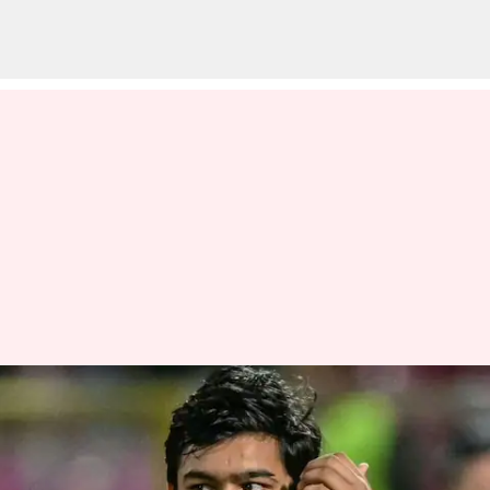
Vaibhav Suryavanshi: తొలి
సెంచరీతో కల నెరవేరిందన్న వైభవ్..
మ్యాచ్ తర్వాత ఆసక్తికర కామెంట్స్