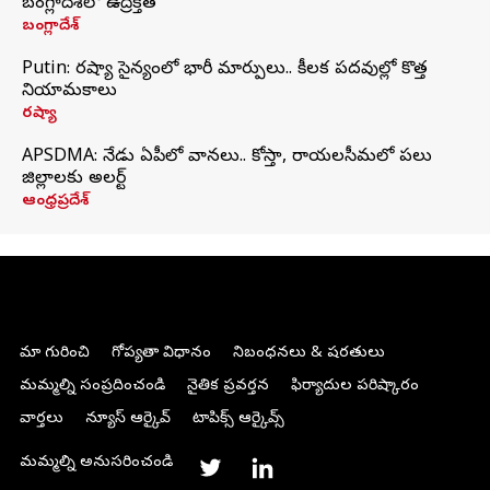
బంగ్లాదేశ్‌లో ఉద్రిక్తత
బంగ్లాదేశ్
Putin: రష్యా సైన్యంలో భారీ మార్పులు.. కీలక పదవుల్లో కొత్త
నియామకాలు
రష్యా
APSDMA: నేడు ఏపీలో వానలు.. కోస్తా, రాయలసీమలో పలు
జిల్లాలకు అలర్ట్
ఆంధ్రప్రదేశ్
మా గురించి
గోప్యతా విధానం
నిబంధనలు & షరతులు
మమ్మల్ని సంప్రదించండి
నైతిక ప్రవర్తన
ఫిర్యాదుల పరిష్కారం
వార్తలు
న్యూస్ ఆర్కైవ్
టాపిక్స్ ఆర్కైవ్స్
మమ్మల్ని అనుసరించండి