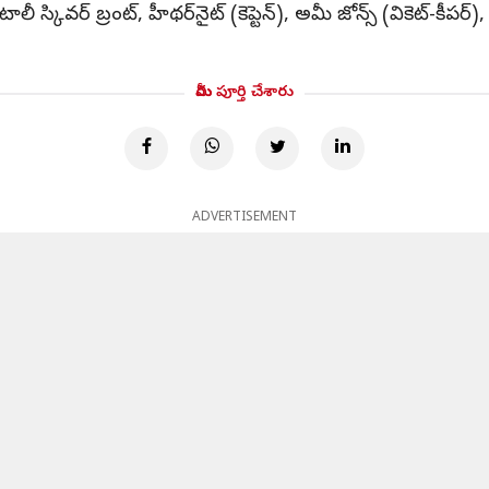
స్కివర్ బ్రంట్, హీథర్‌నైట్ (కెప్టెన్), అమీ జోన్స్ (వికెట్-కీపర్), సోఫీఎ
మీరు పూర్తి చేశారు
ADVERTISEMENT