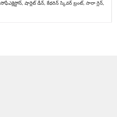
క్లెస్టోన్, షార్లెట్ డీన్, కేథరిన్ స్కివర్ బ్రంట్, సారా గ్లెన్,