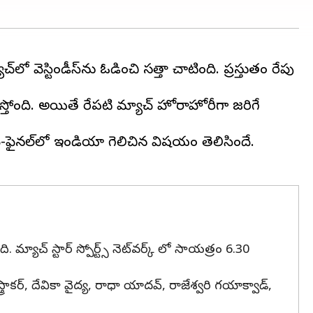
 వెస్టిండీస్‌ను ఓడించి సత్తా చాటింది. ప్రస్తుతం రేపు
స్తోంది. అయితే రేపటి మ్యాచ్ హోరాహోరీగా జరిగే
సెమీ-ఫైనల్‌లో ఇండియా గెలిచిన విషయం తెలిసిందే.
 మ్యాచ్ స్టార్ స్పోర్ట్స్ నెట్‌వర్క్ లో సాయత్రం 6.30
వస్త్రాకర్, దేవికా వైద్య, రాధా యాదవ్, రాజేశ్వరి గయాక్వాడ్,