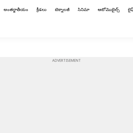
అంతర్జాతీయం
క్రీడలు
టెక్నాలజీ
సినిమా
ఆటోమొబైల్స్
లైఫ్
ADVERTISEMENT