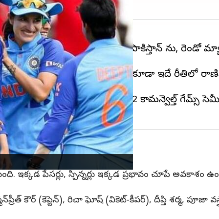
ున్నారు. మొదటి మ్యాచ్‌లో పాకిస్తాన్ ను, రెండో మ్యాచ్‌లో
త్మవిశ్వాసంతో ఉన్నారు. ఇంగ్లండ్ కూడా ఇదే రీతిలో రాణి
రికార్డు ఉంది. బర్మింగ్‌హామ్‌లో 2022 కామన్వెల్త్ గేమ్స్ 
ుంది. ఇక్కడ పేసర్లు, స్పిన్నర్లు ఇక్కడ ప్రభావం చూపే అవకాశం ఉంది.
్రీత్ కౌర్ (కెప్టెన్), రిచా ఘోష్ (వికెట్-కీపర్), దీప్తి శర్మ, పూజా 