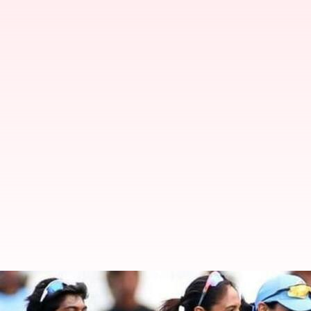
ఇంగ్లండ్‌తో పోరుకు సిద్ధమైన భారత్