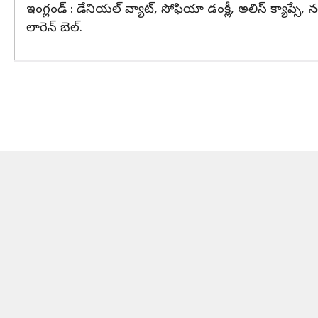
ఇంగ్లండ్ : డేనియల్ వ్యాట్, సోఫియా డంక్లీ, అలిస్ క్యాప్సే, నటాలీ 
లారెన్ బెల్.