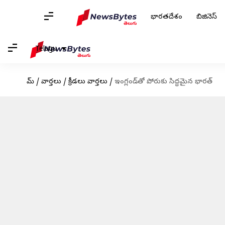
భారతదేశం
బిజినెస్
Telugu
హోమ్
/
వార్తలు
/
క్రీడలు వార్తలు
/
ఇంగ్లండ్‌తో పోరుకు సిద్ధమైన భారత్