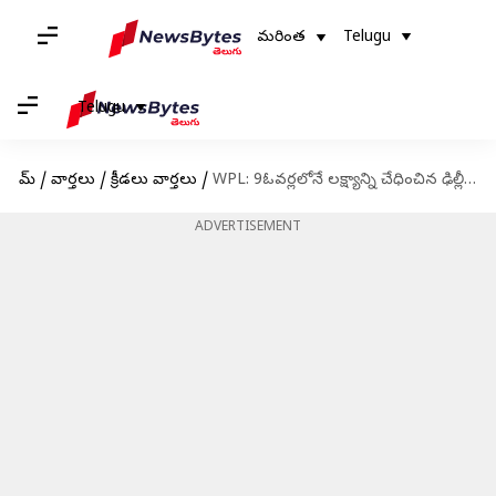
మరింత
Telugu
Telugu
హోమ్
/
వార్తలు
/
క్రీడలు వార్తలు
/
WPL: 9ఓవర్లలోనే లక్ష్యాన్ని చేధించిన ఢిల్లీ.. పాయింట్ల పట్టికలో అగ్రస్థానం
ADVERTISEMENT