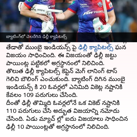
వ్రాసిన వారు
Mar 21, 2023
10:48 am
Jayachandra Akuri
ఈ వార్తాకథనం ఏంటి
మహిళల ప్రీమియర్ లీగ్ 18వ మ్యాచ్‌లో ఢిల్లీ క్యాపిటల్స్,
బ్యాటింగ్‌లో చెలరేగిన ఢిల్లీ క్యాపిటల్స్
ముంబై ఇండియన్స్
ను చిత్తు చేసింది. తొమ్మిది వికెట్ల
తేడాతో ముంబై ఇండియన్స్ పై
ఢిల్లీ క్యాపిటల్స్
ఘన
విజయం సాధించింది. ఈ విజయంతో ఢిల్లీ జట్టు
పాయింట్ల పట్టికలో అగ్రస్థానంలో నిలిచింది.
తొలుత ఢిల్లీ క్యాపిటల్స్ కెప్టెన్ మెగ్ లానింగ్ టాస్
గెలిచి బౌలింగ్ ఎంచుకుంది. బ్యాటింగ్ దిగిన ముంబై
ఇండియన్స్ కి 20 ఓవర్లలో ఎనిమిది వికెట్ల నష్టానికి
కేవలం 109 పరుగులు చేసింది.
దీంతో ఢిల్లీ తొమ్మిది ఓవర్లలోనే ఒక వికెట్ నష్టానికి
110 పరుగులు చేసి అద్భుత విజయాన్ని నమోదు
చేసింది. ఏడు మ్యాచ్ ల్లో ఐదు విజయాలు సాధించిన