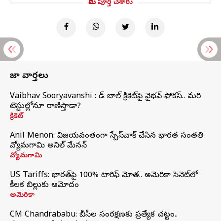
మీరు పూర్తి చేశారు
తాజా వార్తలు
Vaibhav Sooryavanshi : రెడ్ బాల్ క్రికెట్‌పై వైభవ్ ఫోకస్.. మరి
టెస్టుల్లోనూ రాణిస్తాడా?
క్రికెట్
Anil Menon: విజయవంతంగా స్పేస్‌వాక్‌ చేసిన భారత సంతతి
వ్యోమగామి అనిల్‌ మేనన్
వ్యోమగామి
US Tariffs: భారత్‌పై 100% టారిఫ్‌ మోత.. అమెరికా సెనెట్‌లో
కీలక బిల్లుకు ఆమోదం
అమెరికా
CM Chandrababu: బీసీల సంరక్షణకు ప్రత్యేక చట్టం..