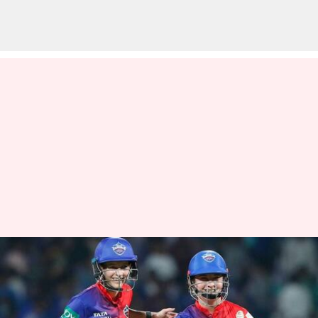
WPL: 9ఓవర్లలోనే లక్ష్యాన్ని
చేధించిన ఢిల్లీ.. పాయింట్ల పట్టికలో
అగ్రస్థానం