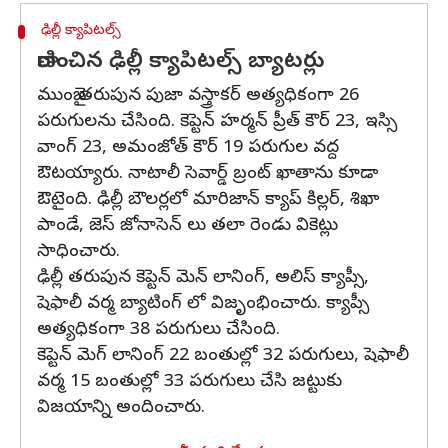
ఢిల్లీ క్యాపిటల్స్
రాణించిన ఢిల్లీ క్యాపిటల్స్ బ్యాటర్లు
ముంబై తరుపున పుజా వస్త్రాకర్ అత్యధికంగా 26
పరుగులను చేసింది. కెప్టెన్ హర్మన్ ప్రీత్ కౌర్ 23, ఇస్సి
వాంగ్ 23, అమంజోత్ కౌర్ 19 పరుగుల వద్ద
ఔటయ్యారు. నాటాలీ సెవార్డ్ బ్రంట్ ఖాతాను కూడా
ఔటైంది. ఢిల్లీ బౌలర్లలో మారిజాన్ క్యాప్ కిల్లర్, శిఖా
పాండే, జెస్ జోనాసెన్ లు తలా రెండు వికెట్లు
సాధించారు.
ఢిల్లీ తరుపున కెప్టెన్ మెన్ లానింగ్, అలిస్ క్యాప్సీ,
షెఫాలీ వర్మ బ్యాటింగ్ లో విజృంభించారు. క్యాప్సీ
అత్యధికంగా 38 పరుగులు చేసింది.
కెప్టెన్ మెగ్ లానింగ్ 22 బంతుల్లో 32 పరుగులు, షెఫాలీ
వర్మ 15 బంతుల్లో 33 పరుగులు చేసి జట్టుకు
విజయాన్ని అందించారు.