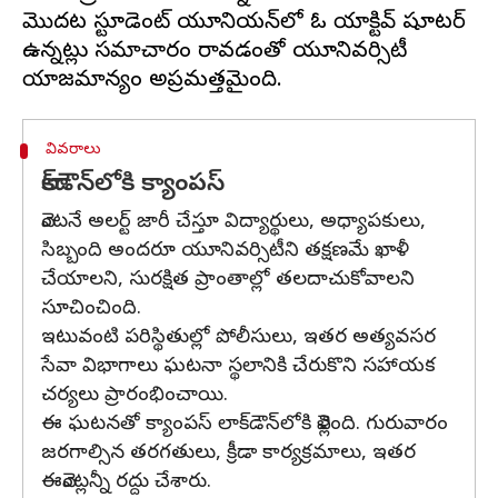
మొదట స్టూడెంట్ యూనియన్‌లో ఓ యాక్టివ్ షూటర్
ఉన్నట్లు సమాచారం రావడంతో యూనివర్సిటీ
వివరాలు
లాక్‌డౌన్‌లోకి క్యాంపస్‌
వెంటనే అలర్ట్‌ జారీ చేస్తూ విద్యార్థులు, అధ్యాపకులు,
సిబ్బంది అందరూ యూనివర్సిటీని తక్షణమే ఖాళీ
చేయాలని, సురక్షిత ప్రాంతాల్లో తలదాచుకోవాలని
సూచించింది.
ఇటువంటి పరిస్థితుల్లో పోలీసులు, ఇతర అత్యవసర
సేవా విభాగాలు ఘటనా స్థలానికి చేరుకొని సహాయక
చర్యలు ప్రారంభించాయి.
ఈ ఘటనతో క్యాంపస్‌ లాక్‌డౌన్‌లోకి వెళ్లింది. గురువారం
జరగాల్సిన తరగతులు, క్రీడా కార్యక్రమాలు, ఇతర
ఈవెంట్లన్నీ రద్దు చేశారు.