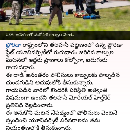
వ్రాసిన వారు
Apr 18, 2025
08:15 am
Sirish Praharaju
ఈ వార్తాకథనం ఏంటి
అమెరికా
సంయుక్త రాష్ట్రాల్లో మరోసారి కాల్పుల కలకలం
USA: అమెరికాలో మరోసారి కాల్పుల మోత..
ఫ్లోరిడా
రాష్ట్రంలోని తలహసీ పట్టణంలో ఉన్న ఫ్లోరిడా
స్టేట్ యూనివర్సిటీలో గురువారం జరిగిన కాల్పుల
ఘటనలో ఇద్దరు ప్రాణాలు కోల్పోగా, ఐదుగురు
గాయపడ్డారు.
ఈ దాడి అనంతరం పోలీసులు కాల్పులకు పాల్పడిన
దుండగుడిని అదుపులోకి తీసుకున్నారు.
గాయపడిన వారిలో కొందరికి పరిస్థితి అత్యంత
విషమంగా ఉందని తలహసీ మెమోరియల్ హెల్త్‌కేర్
ప్రతినిధి వెల్లడించారు.
ఈ అనుకోని ఘటన నేపథ్యంలో పోలీసులు వెంటనే
స్పందించి యూనివర్సిటీ పరిసరాలను తమ
నియంత్రణలోకి తీసుకున్నారు.