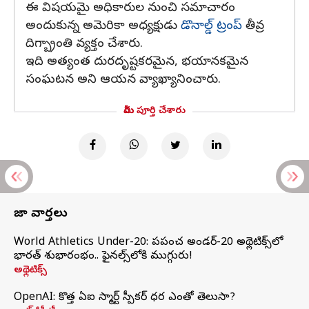
ఈ విషయమై అధికారుల నుంచి సమాచారం
అందుకున్న అమెరికా అధ్యక్షుడు
డొనాల్డ్ ట్రంప్‌
తీవ్ర
దిగ్బ్రాంతి వ్యక్తం చేశారు.
ఇది అత్యంత దురదృష్టకరమైన, భయానకమైన
సంఘటన అని ఆయన వ్యాఖ్యానించారు.
మీరు పూర్తి చేశారు
తాజా వార్తలు
World Athletics Under-20: ప్రపంచ అండర్-20 అథ్లెటిక్స్‌లో
భారత్‌ శుభారంభం.. ఫైనల్స్‌లోకి ముగ్గురు!
అథ్లెటిక్స్
OpenAI: కొత్త ఏఐ స్మార్ట్ స్పీకర్ ధర ఎంతో తెలుసా?