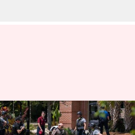
USA: అమెరికాలో మరోసారి కాల్పుల
మోత.. ఫ్లోరిడా స్టేట్‌ యూనివర్సిటీలో
ఇద్దరి మృతి