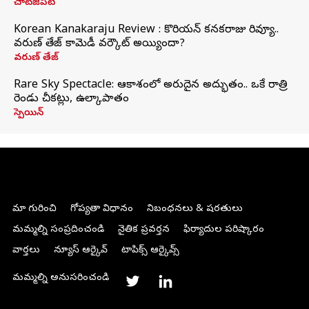
చాట్‌జీపీటీ
Korean Kanakaraju Review : కొరియన్ కనకరాజు రివ్యూ..
వరుణ్ తేజ్ కామెడీ వర్కౌట్ అయ్యిందా?
వరుణ్ తేజ్
Rare Sky Spectacle: ఆకాశంలో అరుదైన అద్భుతం.. ఒకే రాత్రి
రెండు చీకట్లు, ఉల్కాపాతం
స్పెయిన్
మా గురించి
గోప్యతా విధానం
నిబంధనలు & షరతులు
మమ్మల్ని సంప్రదించండి
నైతిక ప్రవర్తన
ఫిర్యాదుల పరిష్కారం
వార్తలు
న్యూస్ ఆర్కైవ్
టాపిక్స్ ఆర్కైవ్స్
మమ్మల్ని అనుసరించండి