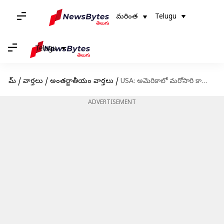
మరింత
Telugu
Telugu
హోమ్
/
వార్తలు
/
అంతర్జాతీయం వార్తలు
/
USA: అమెరికాలో మరోసారి కాల్పుల మోత.. ఫ్లోరిడా స్టేట్‌ యూనివర్సిటీలో ఇద్దరి మృతి
ADVERTISEMENT