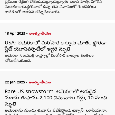
ప్రముఖ రెజ్లింగ్ లెజెండ్‌,డబ్ల్యూడబ్ల్యూఈ ఐకాన్‌ హల్క్ హోగన్‌
మరణించారు.ఫ్లోరిడాలో ఉన్న తన నివాసంలో గుండెపోటు
రావడంతో ఆయన కన్నుమూశారు.
18 Apr 2025
•
అంతర్జాతీయం
USA: అమెరికాలో మరోసారి కాల్పుల మోత.. ఫ్లోరిడా
స్టేట్‌ యూనివర్సిటీలో ఇద్దరి మృతి
అమెరికా సంయుక్త రాష్ట్రాల్లో మరోసారి కాల్పుల కలకలం
చోటుచేసుకుంది.
22 Jan 2025
•
అంతర్జాతీయం
Rare US snowstorm: అమెరికాలో అరుదైన
మంచు తుఫాను..2,100 విమానాలు రద్దు, 10 మంది
మృతి
అమెరికాను మంచు తుఫాను వణికిస్తోంది. టెక్సాస్, లూసియానా,