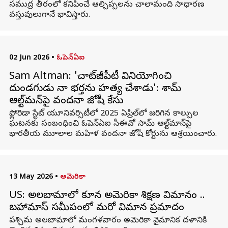
సముద్ర తీరంలో కనిపించే ఆల్చిప్పలను చాలామంది సాధారణ
వస్తువులుగానే భావిస్తారు.
02 Jun 2026
•
ఓపెన్ఏఐ
Sam Altman: 'చాట్‌జీపీటీ వినియోగించి
దుండగుడు నా భర్తను హత్య చేశాడు': శామ్
ఆల్ట్‌మన్‌పై వందనా జోషీ కేసు
ఫ్లోరిడా స్టేట్ యూనివర్సిటీలో 2025 ఏప్రిల్‌లో జరిగిన కాల్పుల
ఘటనకు సంబంధించి ఓపెన్‌ఏఐ సీఈవో సామ్ ఆల్ట్‌మాన్‌పై
భారతీయ మూలాల మహిళ వందనా జోషీ కోర్టును ఆశ్రయించారు.
13 May 2026
•
అమెరికా
US: అలబామాలో కూలిన అమెరికా శిక్షణ విమానం ..
బహామాస్ సమీపంలో మరో విమాన ప్రమాదం
పశ్చిమ అలబామాలో మంగళవారం అమెరికా వైమానిక దళానికి