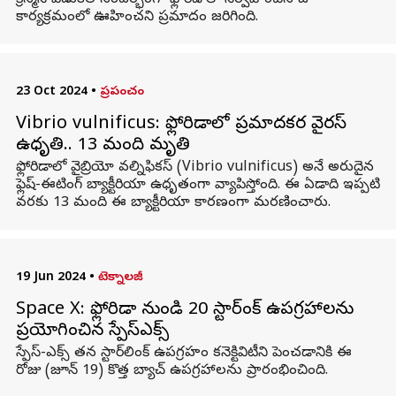
క్రిస్మస్‌ వేడుకల సందర్భంగా ఫ్లోరిడాలో నిర్వహించిన ఓ
కార్యక్రమంలో ఊహించని ప్రమాదం జరిగింది.
23 Oct 2024
•
ప్రపంచం
Vibrio vulnificus: ఫ్లోరిడాలో ప్రమాదకర వైరస్
ఉధృతి.. 13 మంది మృతి
ఫ్లోరిడాలో వైబ్రియో వల్నిఫికస్‌ (Vibrio vulnificus) అనే అరుదైన
ఫ్లెష్‌-ఈటింగ్‌ బ్యాక్టీరియా ఉధృతంగా వ్యాపిస్తోంది. ఈ ఏడాది ఇప్పటి
వరకు 13 మంది ఈ బ్యాక్టీరియా కారణంగా మరణించారు.
19 Jun 2024
•
టెక్నాలజీ
Space X: ఫ్లోరిడా నుండి 20 స్టార్‌లింక్ ఉపగ్రహాలను
ప్రయోగించిన స్పేస్‌ఎక్స్
స్పేస్-ఎక్స్ తన స్టార్‌లింక్ ఉపగ్రహం కనెక్టివిటీని పెంచడానికి ఈ
రోజు (జూన్ 19) కొత్త బ్యాచ్ ఉపగ్రహాలను ప్రారంభించింది.