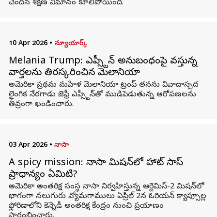
చెందిన శిక్షణ విమానం కూలిపోయింది.
10 Apr 2026
•
న్యూయార్క్
Melania Trump: ఎప్స్టీన్ అనుబంధంపై వస్తున్న
వార్తలను తిరస్కరించిన మెలానియా
అమెరికా ప్రథమ మహిళ మెలానియా ట్రంప్ తనను వివాదాస్పద
లైంగిక నేరగాడు జెఫ్రీ ఎప్స్టీన్‌తో ముడిపెడుతున్న ఆరోపణలను
తీవ్రంగా ఖండించారు.
03 Apr 2026
•
నాసా
A spicy mission: నాసా మిషన్‌లో హాట్ సాస్
ప్రాధాన్యం ఏమిటి?
అమెరికా అంతరిక్ష సంస్థ నాసా నిర్వహిస్తున్న ఆర్టెమిస్-2 మిషన్‌లో
భాగంగా నలుగురు వ్యోమగాములు ఏప్రిల్ 2న ఓరియన్ క్యాప్సూల్ల
ఫ్లోరిడాలోని కెన్నెడీ అంతరిక్ష కేంద్రం నుంచి ప్రయాణం
ప్రారంభించారు.