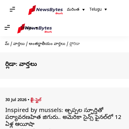
మరింత
Telugu
Telugu
హోమ్
/
వార్తలు
/
అంతర్జాతీయం వార్తలు
/
ఫ్లోరిడా
ఫ్లోరిడా: వార్తలు
30 Jul 2026
•
లైఫ్-స్టైల్
Inspired by mussels: ఆల్చిప్పల స్ఫూర్తితో
పర్యావరణహిత జిగురు.. అమెరికా సైన్స్ ఫైనల్‌లో 12
ఏళ్ల ఆయీషా