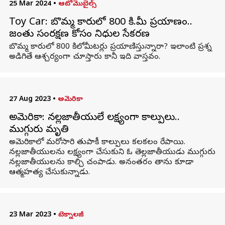
25 Mar 2024
•
ఆటోమొబైల్స్
Toy Car: బొమ్మ కారులో 800 కి.మీ ప్రయాణం..
జంతు సంరక్షణ కోసం నిధుల సేకరణ
బొమ్మ కారులో 800 కిలోమీటర్లు ప్రయాణిస్తున్నారా? ఇలాంటి ప్రశ్న
అడిగితే ఆశ్చర్యంగా చూస్తారు కానీ ఇది వాస్తవం.
27 Aug 2023
•
అమెరికా
అమెరికా: నల్లజాతీయులే లక్ష్యంగా కాల్పులు..
ముగ్గురు మృతి
అమెరికాలో మరోసారి తుపాకీ కాల్పులు కలకలం రేపాయి.
నల్లజాతీయులను లక్ష్యంగా చేసుకుని ఓ తెల్లజాతీయుడు ముగ్గురు
నల్లజాతీయులను కాల్చి చంపాడు. అనంతరం తాను కూడా
ఆత్మహత్య చేసుకున్నాడు.
23 Mar 2023
•
టెక్నాలజీ