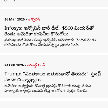
26 Mar 2026
•
ఇన్ఫోసిస్
Infosys: ఇన్ఫోసిస్ భారీ డీల్‌.. $560 మిలియన్‌తో
రెండు అమెరికా కంపెనీల కొనుగోలు
ప్రముఖ ఐటీ సేవల సంస్థ ఇన్ఫోసిస్ అమెరికాకు చెందిన రెండు
కంపెనీలను కొనుగోలు చేయనున్నట్లు ప్రకటించింది.
24 Feb 2026
•
డొనాల్డ్ ట్రంప్
Trump: "ఎంతకాలం బతుకుతానో తెలియదు": ట్రంప్
సంచలన వ్యాఖ్యలు
అమెరికా అధ్యక్షుడు డొనాల్డ్ ట్రంప్‌పై కొనసాగుతున్న వరుస
హత్యాయత్నాలపై ఆయన తీవ్ర ఆందోళన వ్యక్తం చేశారు.