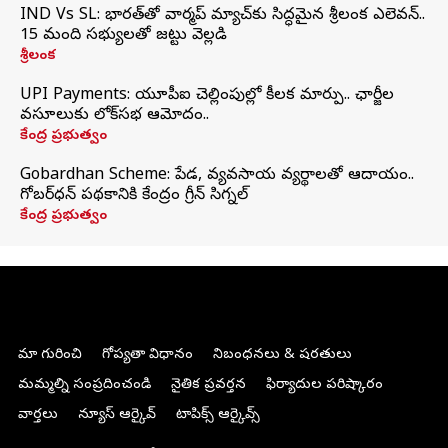
IND Vs SL: భారత్‌తో వార్మప్‌ మ్యాచ్‌కు సిద్ధమైన శ్రీలంక ఎలెవన్..
15 మంది సభ్యులతో జట్టు వెల్లడి
శ్రీలంక
UPI Payments: యూపీఐ చెల్లింపుల్లో కీలక మార్పు.. ఛార్జీల
వసూలుకు లోక్‌సభ ఆమోదం..
కేంద్ర ప్రభుత్వం
Gobardhan Scheme: పేడ, వ్యవసాయ వ్యర్థాలతో ఆదాయం..
గోబర్‌ధన్ పథకానికి కేంద్రం గ్రీన్ సిగ్నల్
కేంద్ర ప్రభుత్వం
మా గురించి
గోప్యతా విధానం
నిబంధనలు & షరతులు
మమ్మల్ని సంప్రదించండి
నైతిక ప్రవర్తన
ఫిర్యాదుల పరిష్కారం
వార్తలు
న్యూస్ ఆర్కైవ్
టాపిక్స్ ఆర్కైవ్స్