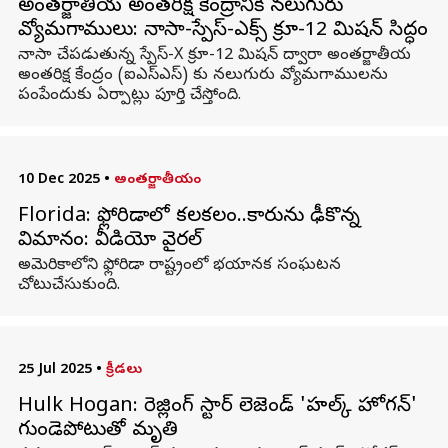
అంతర్జాతీయ అంతరిక్ష కేంద్రానికి నలుగురు
వ్యోమగాములు: నాసా-స్పేస్‌-ఎక్స్ క్రూ-12 మిషన్ సిద్ధం
నాసా చేపడుతున్న స్పేస్‌-X క్రూ-12 మిషన్ ద్వారా అంతర్జాతీయ
అంతరిక్ష కేంద్రం (ఐఎస్ఎస్) కు నలుగురు వ్యోమగాములను
పంపేందుకు ఏర్పాట్లు పూర్తి చేస్తోంది.
10 Dec 2025
•
అంతర్జాతీయం
Florida: ఫ్లోరిడాలో కలకలం..కారును ఢీకొన్న
విమానం: వీడియో వైరల్
అమెరికాలోని ఫ్లోరిడా రాష్ట్రంలో భయానక సంఘటన
చోటుచేసుకుంది.
25 Jul 2025
•
క్రీడలు
Hulk Hogan: రెజ్లింగ్ స్టార్ లెజెండ్ 'హల్క్ హోగన్'
గుండెపోటుతో మృతి