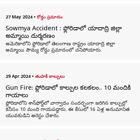
27 May 2024
•
రోడ్డు ప్రమాదం
Sowmya Accident : ఫ్లోరిడాలో యాదాద్రి జిల్లా
అమ్మాయి దుర్మరణం
అమెరికాలోని ఫ్లోరిడాలో తెలంగాణ రాష్ట్రం యాదాద్రి జిల్లా
అమ్మాయి సౌమ్య రోడ్డు ప్రమాదంలో చనిపోయారు.
29 Apr 2024
•
తుపాకీ కాల్పులు
Gun Fire: ఫ్లోరిడాలో కాల్పుల కలకలం.. 10 మందికి
గాయాలు
ఫ్లోరిడాలోని శాన్‌ఫోర్డ్‌లో వాగ్వాదం సందర్భంగా జరిగిన కాల్పుల్లో
కనీసం 10 మంది గాయపడ్డారు. ఈ కేసులో 16 ఏళ్ల అనుమానిత
యువకుడిని అరెస్టు చేశారు.