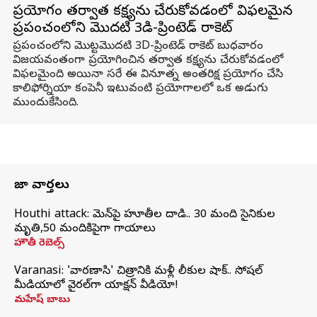
ప్రయోగం తర్వాత కక్ష్యను చేరుకోవడంలో విఫలమైన
ప్రపంచంలోని మొదటి 3డి-ప్రింటెడ్ రాకెట్
ప్రపంచంలోని మొట్టమొదటి 3D-ప్రింటెడ్ రాకెట్ బుధవారం
విజయవంతంగా ప్రయోగించిన తర్వాత కక్ష్యను చేరుకోవడంలో
విఫలమైంది అయినా సరే ఈ వినూత్న అంతరిక్ష ప్రయోగం చేసి
కాలిఫోర్నియా కంపెనీ ఇటువంటి ప్రయోగాలలో ఒక అడుగు
ముందుకేసింది.
తాజా వార్తలు
Houthi attack: యెమెన్‌పై హూతీల దాడి.. 30 మంది సైనికుల
మృతి,50 మందికిపైగా గాయాలు
హౌతీ రెబెల్స్
Varanasi: 'వారణాసి' చిత్రానికి మళ్లీ లీకుల షాక్.. సోషల్
మీడియాలో వైరల్‌గా యాక్షన్ వీడియో!
మహేష్ బాబు