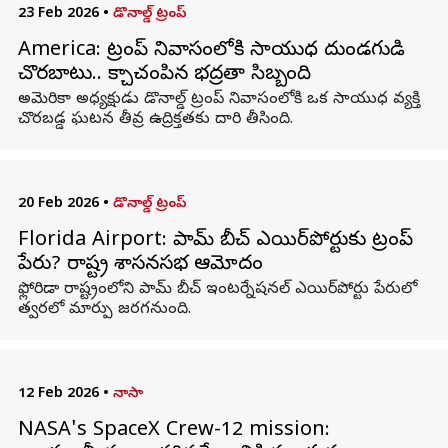
23 Feb 2026
•
డొనాల్డ్ ట్రంప్
America: ట్రంప్‌ నివాసంలోకి సాయుధ దుండగుడి
చొరబాటు.. కాల్చిచంపిన భద్రతా సిబ్బంది
అమెరికా అధ్యక్షుడు డొనాల్డ్ ట్రంప్ నివాసంలోకి ఒక సాయుధ వ్యక్తి
చొరబడ్డ ఘటన తీవ్ర ఉద్రిక్తతకు దారి తీసింది.
20 Feb 2026
•
డొనాల్డ్ ట్రంప్
Florida Airport: పామ్ బీచ్ ఎయిర్‌పోర్టుకు ట్రంప్
పేరు? రాష్ట్ర శాసనసభ ఆమోదం
ఫ్లోరిడా రాష్ట్రంలోని పామ్ బీచ్ ఇంటర్నేషనల్ ఎయిర్‌పోర్టు పేరులో
త్వరలో మార్పు జరగనుంది.
12 Feb 2026
•
నాసా
NASA's SpaceX Crew-12 mission: