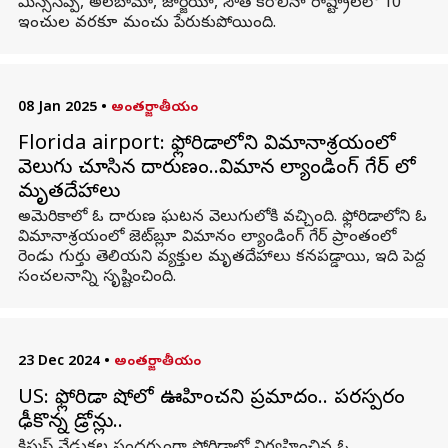
మిస్సిసిప్పి, అలబామా, జార్జియా, సౌత్ కరోలినా రాష్ట్రాలలో 10
ఇంచుల వరకూ మంచు పేరుకుపోయింది.
08 Jan 2025
•
అంతర్జాతీయం
Florida airport: ఫ్లోరిడాలోని విమానాశ్రయంలో
వెలుగు చూసిన దారుణం..విమాన ల్యాండింగ్ గేర్ లో
మృతదేహాలు
అమెరికాలో ఓ దారుణ ఘటన వెలుగులోకి వచ్చింది. ఫ్లోరిడాలోని ఓ
విమానాశ్రయంలో జెట్‌బ్లూ విమానం ల్యాండింగ్ గేర్ ప్రాంతంలో
రెండు గుర్తు తెలియని వ్యక్తుల మృతదేహాలు కనపడ్డాయి, ఇది పెద్ద
సంచలనాన్ని సృష్టించింది.
23 Dec 2024
•
అంతర్జాతీయం
US: ఫ్లోరిడా షోలో ఊహించని ప్రమాదం.. పరస్పరం
ఢీకొన్న డ్రోన్లు..