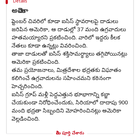
Details
అమెరికా
సెప్టెంబర్ చివరిలో కూడా ఐసిస్ స్థావరాలపై దాడులు
జరిపిన అమెరికా, ఆ దాడుల్లో 37 మంది ఉగ్రవాదులు
హతమయ్యారని ప్రకటించింది. వారిలో ఇద్దరు కీలక
నేతలు కూడా ఉన్నట్లు వివరించింది.
తాజా దాడులతో ఐసిస్ శక్తిసామర్థ్యాలు తగ్గిపోయినట్లు
అమెరికా ప్రకటించింది.
తమ ప్రయోజనాలు, మిత్రదేశాల భద్రతకు విఘాతం
కలిగించే ఉగ్రవాదులను సహించమని కఠినంగా
హెచ్చరించింది.
ఐసిస్ గ్రూప్ మళ్లీ పెద్దఎత్తున భూభాగాన్ని కబ్జా
చేయకుండా నిరోధించేందుకు, సిరియాలో దాదాపు 900
మంది భద్రతా సిబ్బందిని మోహరించినట్లు అమెరికా
వెల్లడించింది.
మీరు పూర్తి చేశారు