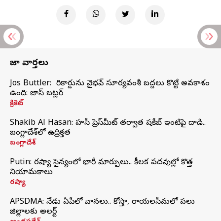
తాజా వార్తలు
Jos Buttler: నా రికార్డును వైభవ్ సూర్యవంశీ బద్దలు కొట్టే అవకాశం
ఉంది: జాస్ బట్లర్
క్రికెట్
Shakib Al Hasan: హసీనా ప్రెస్‌మీట్‌ తర్వాత షకీబ్‌ ఇంటిపై దాడి..
బంగ్లాదేశ్‌లో ఉద్రిక్తత
బంగ్లాదేశ్
Putin: రష్యా సైన్యంలో భారీ మార్పులు.. కీలక పదవుల్లో కొత్త
నియామకాలు
రష్యా
APSDMA: నేడు ఏపీలో వానలు.. కోస్తా, రాయలసీమలో పలు
జిల్లాలకు అలర్ట్