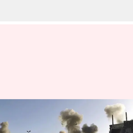
USA: సిరియాపై విరుచుకుపడిన
అమెరికా.. ఐసీసీ స్థావరాలపై
బాంబుల మోత