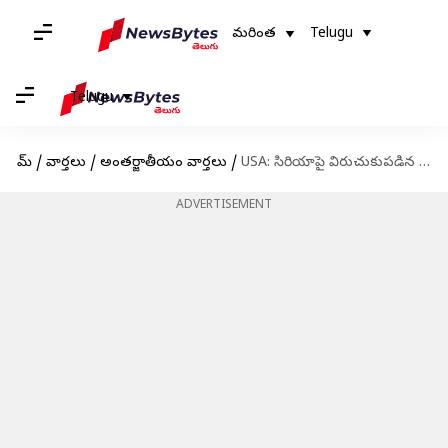
మరింత
Telugu
Telugu
హోమ్
/
వార్తలు
/
అంతర్జాతీయం వార్తలు
/
USA: సిరియాపై విరుచుకుపడిన అమెరికా.. ఐసీసీ స్థావరాలపై బాంబుల మోత
ADVERTISEMENT