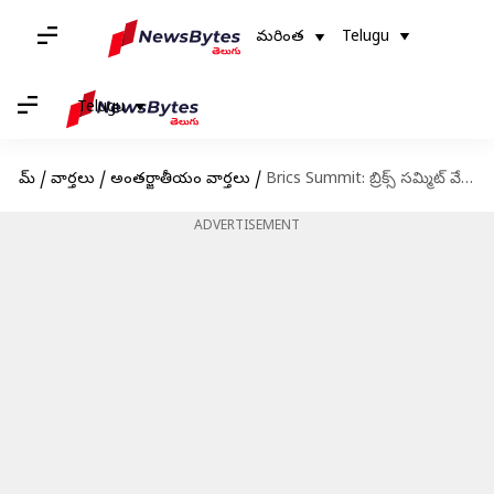
మరింత
Telugu
Telugu
హోమ్
/
వార్తలు
/
అంతర్జాతీయం వార్తలు
/
Brics Summit: బ్రిక్స్ సమ్మిట్ వేళ, రష్యా విదేశాంగ మంత్రిత్వశాఖపై భారీ సైబర్‌ దాడులు..!
ADVERTISEMENT