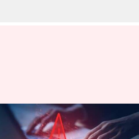
Brics Summit: బ్రిక్స్ సమ్మిట్ వేళ,
రష్యా విదేశాంగ మంత్రిత్వశాఖపై
భారీ సైబర్‌ దాడులు..!