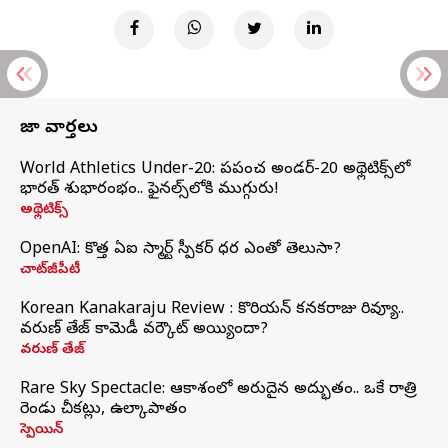
తాజా వార్తలు
World Athletics Under-20: ప్రపంచ అండర్-20 అథ్లెటిక్స్‌లో
భారత్‌ శుభారంభం.. ఫైనల్స్‌లోకి ముగ్గురు!
అథ్లెటిక్స్
OpenAI: కొత్త ఏఐ స్మార్ట్ స్పీకర్ ధర ఎంతో తెలుసా?
చాట్‌జీపీటీ
Korean Kanakaraju Review : కొరియన్ కనకరాజు రివ్యూ..
వరుణ్ తేజ్ కామెడీ వర్కౌట్ అయ్యిందా?
వరుణ్ తేజ్
Rare Sky Spectacle: ఆకాశంలో అరుదైన అద్భుతం.. ఒకే రాత్రి
రెండు చీకట్లు, ఉల్కాపాతం
స్పెయిన్