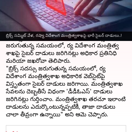
వ్రాసిన వారు
Oct 24, 2024
08:19 am
Sirish Praharaju
ఈ వార్తాకథనం ఏంటి
రష్యా
లోని కజన్ వేదికగా
బ్రిక్స్
దేశాల 16వ శిఖరాగ్ర
బ్రిక్స్ సమ్మిట్ వేళ, రష్యా విదేశాంగ మంత్రిత్వశాఖపై భారీ సైబర్‌ దాడులు..!
సదస్సు జరుగుతోంది. బుధవారం ఈ సదస్సు
జరుగుతున్న సమయంలో, రష్యా విదేశాంగ మంత్రిత్వ
శాఖపై సైబర్ దాడులు జరిగినట్లు అధికార ప్రతినిధి
మరియా జఖరోవా తెలిపారు.
"బ్రిక్స్ సదస్సు జరుగుతున్న సమయంలో, రష్యా
విదేశాంగ మంత్రిత్వశాఖ అధికారిక వెబ్‌సైట్‌పై
విస్తృతంగా సైబర్ దాడులు జరిగాయి. మంత్రిత్వశాఖ
సేవలను దెబ్బతీసే విధంగా 'డీడీఓఎస్' దాడులు
జరిగినట్లు గుర్తించాం. మంత్రిత్వశాఖ తరచూ ఇలాంటి
దాడులను ఎదుర్కొంటున్నప్పటికీ, తాజా దాడులు