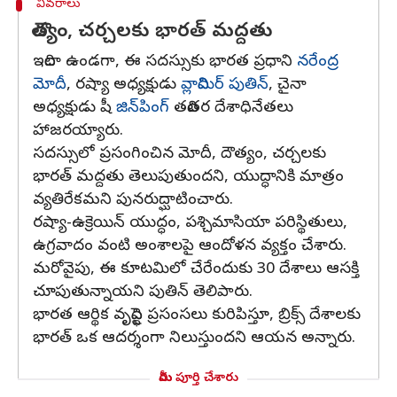
వివరాలు
దౌత్యం, చర్చలకు భారత్ మద్దతు
ఇదిలా ఉండగా, ఈ సదస్సుకు భారత ప్రధాని
నరేంద్ర
మోదీ
, రష్యా అధ్యక్షుడు
వ్లాదిమిర్ పుతిన్
, చైనా
అధ్యక్షుడు షీ
జిన్‌పింగ్
తదితర దేశాధినేతలు
హాజరయ్యారు.
సదస్సులో ప్రసంగించిన మోదీ, దౌత్యం, చర్చలకు
భారత్ మద్దతు తెలుపుతుందని, యుద్ధానికి మాత్రం
వ్యతిరేకమని పునరుద్ఘాటించారు.
రష్యా-ఉక్రెయిన్ యుద్ధం, పశ్చిమాసియా పరిస్థితులు,
ఉగ్రవాదం వంటి అంశాలపై ఆందోళన వ్యక్తం చేశారు.
మరోవైపు, ఈ కూటమిలో చేరేందుకు 30 దేశాలు ఆసక్తి
చూపుతున్నాయని పుతిన్ తెలిపారు.
భారత ఆర్థిక వృద్ధిపై ప్రసంసలు కురిపిస్తూ, బ్రిక్స్ దేశాలకు
భారత్ ఒక ఆదర్శంగా నిలుస్తుందని ఆయన అన్నారు.
మీరు పూర్తి చేశారు