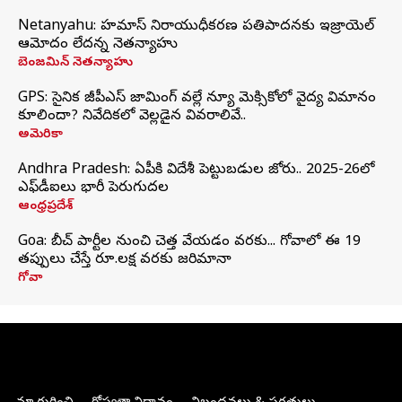
Netanyahu: హమాస్ నిరాయుధీకరణ ప్రతిపాదనకు ఇజ్రాయెల్
ఆమోదం లేదన్న నెతన్యాహు
బెంజమిన్ నెతన్యాహు
GPS: సైనిక జీపీఎస్ జామింగ్ వల్లే న్యూ మెక్సికోలో వైద్య విమానం
కూలిందా? నివేదికలో వెల్లడైన వివరాలివే..
అమెరికా
Andhra Pradesh: ఏపీకి విదేశీ పెట్టుబడుల జోరు.. 2025-26లో
ఎఫ్‌డీఐలు భారీ పెరుగుదల
ఆంధ్రప్రదేశ్
Goa: బీచ్ పార్టీల నుంచి చెత్త వేయడం వరకు... గోవాలో ఈ 19
తప్పులు చేస్తే రూ.లక్ష వరకు జరిమానా
గోవా