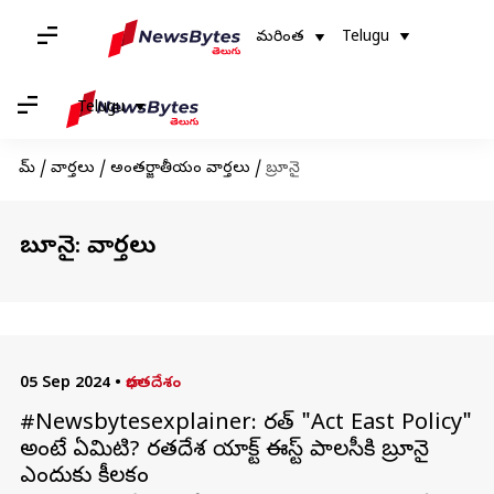
మరింత
Telugu
Telugu
హోమ్
/
వార్తలు
/
అంతర్జాతీయం వార్తలు
/
బ్రూనై
బ్రూనై: వార్తలు
05 Sep 2024
•
భారతదేశం
#Newsbytesexplainer: భారత్ "Act East Policy"
అంటే ఏమిటి? భారతదేశ యాక్ట్ ఈస్ట్ పాలసీకి బ్రూనై
ఎందుకు కీలకం