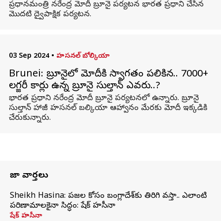
ప్రధానమంత్రి నరేంద్ర మోదీ బ్రూనై పర్యటన భారత ప్రధాని చేసిన
మొదటి ద్వైపాక్షిక పర్యటన.
03 Sep 2024
•
హసనల్‌ బోల్కియా
Brunei: బ్రూనైలో మోదీకి స్వాగతం పలికిన.. 7000+
లగ్జరీ కార్లు ఉన్న బ్రూనై సుల్తాన్ ఎవరు..?
భారత ప్రధాని నరేంద్ర మోదీ బ్రూనై పర్యటనలో ఉన్నారు. బ్రూనై
సుల్తాన్ హాజీ హసనల్ బల్కియా ఆహ్వానం మేరకు మోదీ ఇక్కడికి
చేరుకున్నారు.
తాజా వార్తలు
Sheikh Hasina: ప్రజల కోసం బంగ్లాదేశ్‌కు తిరిగి వస్తా.. ఎలాంటి
పరిణామాలకైనా సిద్ధం: షేక్ హసీనా
షేక్ హసీనా