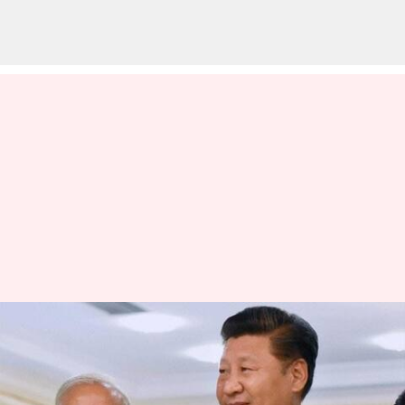
Arunachal Pradesh- China:
అరుణాచల్ ప్రదేశ్‌ ప్రాంతాలకు చైనా 30
కొత్త పేర్లు..