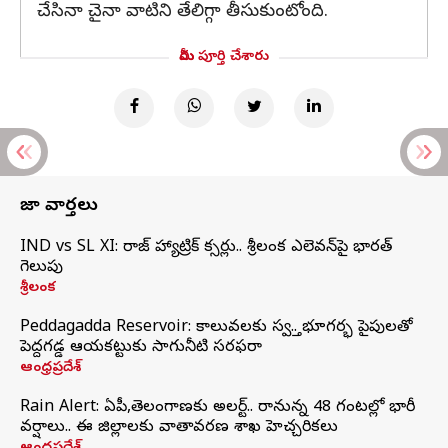
చేసినా చైనా వాటిని తేలిగ్గా తీసుకుంటోంది.
మీరు పూర్తి చేశారు
తాజా వార్తలు
IND vs SL XI: సిరాజ్‌ హ్యాట్రిక్‌ సిక్సర్లు.. శ్రీలంక ఎలెవన్‌పై భారత్‌
గెలుపు
శ్రీలంక
Peddagadda Reservoir: కాలువలకు స్వస్తి.. భూగర్భ పైపులతో
పెద్దగడ్డ ఆయకట్టుకు సాగునీటి సరఫరా
ఆంధ్రప్రదేశ్
Rain Alert: ఏపీ,తెలంగాణకు అలర్ట్.. రానున్న 48 గంటల్లో భారీ
వర్షాలు.. ఈ జిల్లాలకు వాతావరణ శాఖ హెచ్చరికలు