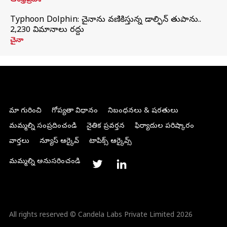
ఆంధ్రప్రదేశ్
Typhoon Dolphin: చైనాను వణికిస్తున్న డాల్ఫిన్‌ తుపాను..
2,230 విమానాలు రద్దు
చైనా
మా గురించి
గోప్యతా విధానం
నిబంధనలు & షరతులు
మమ్మల్ని సంప్రదించండి
నైతిక ప్రవర్తన
ఫిర్యాదుల పరిష్కారం
వార్తలు
న్యూస్ ఆర్కైవ్
టాపిక్స్ ఆర్కైవ్స్
మమ్మల్ని అనుసరించండి
All rights reserved © Candela Labs Private Limited 2026