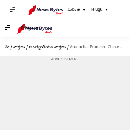
మరింత
Telugu
Telugu
హోమ్
/
వార్తలు
/
అంతర్జాతీయం వార్తలు
/
Arunachal Pradesh- China: అరుణాచల్ ప్రదేశ్‌ ప్రాంతాలకు చైనా 30 కొత్త పేర్లు..
ADVERTISEMENT