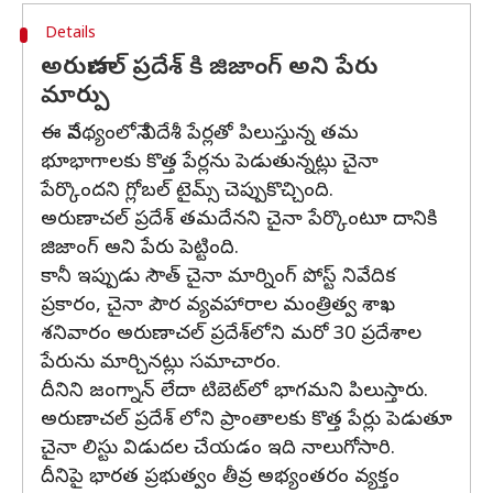
Details
అరుణాచల్ ప్రదేశ్ కి జిజాంగ్ అని పేరు
మార్పు
ఈ నేపథ్యంలోనే విదేశీ పేర్లతో పిలుస్తున్న తమ
భూభాగాలకు కొత్త పేర్లను పెడుతున్నట్లు చైనా
పేర్కొందని గ్లోబల్ టైమ్స్ చెప్పుకొచ్చింది.
అరుణాచల్ ప్రదేశ్ తమదేనని చైనా పేర్కొంటూ దానికి
జిజాంగ్ అని పేరు పెట్టింది.
కానీ ఇప్పుడు సౌత్ చైనా మార్నింగ్ పోస్ట్ నివేదిక
ప్రకారం, చైనా పౌర వ్యవహారాల మంత్రిత్వ శాఖ
శనివారం అరుణాచల్ ప్రదేశ్‌లోని మరో 30 ప్రదేశాల
పేరును మార్చినట్లు సమాచారం.
దీనిని జంగ్నాన్ లేదా టిబెట్‌లో భాగమని పిలుస్తారు.
అరుణాచల్ ప్రదేశ్ లోని ప్రాంతాలకు కొత్త పేర్లు పెడుతూ
చైనా లిస్టు విడుదల చేయడం ఇది నాలుగోసారి.
దీనిపై భారత ప్రభుత్వం తీవ్ర అభ్యంతరం వ్యక్తం