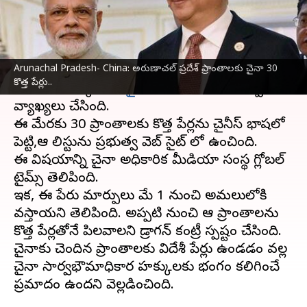
వ్రాసిన వారు
Apr 01, 2024
03:24 pm
Sirish Praharaju
ఈ వార్తాకథనం ఏంటి
Arunachal Pradesh- China: అరుణాచల్ ప్రదేశ్‌ ప్రాంతాలకు చైనా 30
అరుణాచల్ ప్రదేశ్‌
రాష్ట్రంలోని సరిహద్దుల ప్రాంతాలు
కొత్త పేర్లు..
తమవిగా పేర్కొంటూ
చైనా
మరో సారి వివాదాస్పద
వ్యాఖ్యలు చేసింది.
ఈ మేరకు 30 ప్రాంతాలకు కొత్త పేర్లను చైనీస్ భాషలో
పెట్టి,ఆ లిస్టును ప్రభుత్వ వెబ్ సైట్ లో ఉంచింది.
ఈ విషయాన్ని చైనా అధికారిక మీడియా సంస్థ గ్లోబల్
టైమ్స్ తెలిపింది.
ఇక, ఈ పేరు మార్పులు మే 1 నుంచి అమలులోకి
వస్తాయని తెలిపింది. అప్పటి నుంచి ఆ ప్రాంతాలను
కొత్త పేర్లతోనే పిలవాలని డ్రాగన్ కంట్రీ స్పష్టం చేసింది.
చైనాకు చెందిన ప్రాంతాలకు విదేశీ పేర్లు ఉండడం వల్ల
చైనా సార్వభౌమాధికార హక్కులకు భంగం కలిగించే