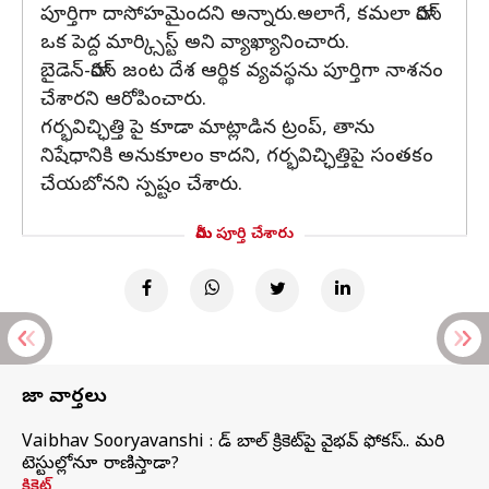
పూర్తిగా దాసోహమైందని అన్నారు.అలాగే, కమలా హారిస్‌
ఒక పెద్ద మార్క్సిస్ట్‌ అని వ్యాఖ్యానించారు.
బైడెన్‌-హారిస్‌ జంట దేశ ఆర్థిక వ్యవస్థను పూర్తిగా నాశనం
చేశారని ఆరోపించారు.
గర్భవిచ్ఛిత్తి పై కూడా మాట్లాడిన ట్రంప్‌, తాను
నిషేధానికి అనుకూలం కాదని, గర్భవిచ్ఛిత్తిపై సంతకం
చేయబోనని స్పష్టం చేశారు.
మీరు పూర్తి చేశారు
తాజా వార్తలు
Vaibhav Sooryavanshi : రెడ్ బాల్ క్రికెట్‌పై వైభవ్ ఫోకస్.. మరి
టెస్టుల్లోనూ రాణిస్తాడా?
క్రికెట్