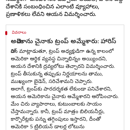
దేశానికి సంబంధించిన ఎలాంటి వ్యూహాలు,
వివరాలు
అమెరికాను చైనాకు ట్రంప్‌ అమ్మేశారు: హారిస్‌
హారిస్‌ మాట్లాడుతూ, ట్రంప్‌ అధ్యక్షుడిగా ఉన్న కాలంలో
అమెరికా ఆర్థిక వ్యవస్థ చిన్నాభిన్నం అయ్యిందని,
ఆయన దేశానికి ద్రవ్యలోటు తెచ్చారని విమర్శించారు.
ట్రంప్‌ తీసుకున్న తప్పుడు నిర్ణయాలను తాము,
ముఖ్యంగా బైడెన్‌, సరిచేశామని చెప్పారు.
అలాగే, ట్రంప్‌కు పారదర్శకత లేకుండా పనిచేశారని,
ఆయన అమెరికాను చైనాకు అమ్మేశారని ఆరోపించారు.
మేం చిరు వ్యాపారాలు, కుటుంబాలకు సాయం
చేస్తామన్నారు. కానీ, ట్రంప్‌ మాత్రం బిలియనీర్లు,
కార్పొరేట్లకు పన్ను తగ్గింపులు ఇస్తారని, దీంతో
అమెరికా 5 ట్రిలియన్‌ డాలర్ల లోటును