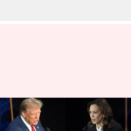
Trump Vs Harris: 'నేను జో బైడెన్
కాదు, ఖచ్చితంగా ట్రంప్ లాగా
కాదు'.. ట్రంప్‌, హారిస్‌ మధ్య మాటల