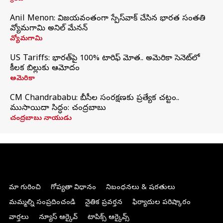
Anil Menon: విజయవంతంగా స్పేస్‌వాక్‌ చేసిన భారత సంతతి
వ్యోమగామి అనిల్‌ మేనన్
వ్యోమగామి
US Tariffs: భారత్‌పై 100% టారిఫ్‌ మోత.. అమెరికా సెనెట్‌లో
కీలక బిల్లుకు ఆమోదం
అమెరికా
CM Chandrababu: బీసీల సంరక్షణకు ప్రత్యేక చట్టం..
ముసాయిదా సిద్ధం: చంద్రబాబు
చంద్రబాబు నాయుడు
మా గురించి
గోప్యతా విధానం
నిబంధనలు & షరతులు
మమ్మల్ని సంప్రదించండి
నైతిక ప్రవర్తన
ఫిర్యాదుల పరిష్కారం
వార్తలు
న్యూస్ ఆర్కైవ్
టాపిక్స్ ఆర్కైవ్స్