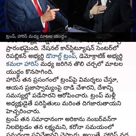
యుద్ధం
వ్రాసిన వారు
Sep 11, 2024
08:30 am
Sirish Praharaju
ఈ వార్తాకథనం ఏంటి
ట్రంప్‌, హారిస్‌ మధ్య మాటల యుద్ధం
అమెరికా అధ్యక్ష ఎన్నికల పోరాటంలో కీలకమైన చర్చ
ప్రారంభమైంది. నేషనల్‌ కాన్‌స్టిట్యూషన్‌ సెంటర్‌లో
రిపబ్లికన్‌ అభ్యర్థి
డొనాల్డ్‌ ట్రంప్‌
, డెమోక్రాటిక్‌ అభ్యర్థి
కమలా హారిస్‌
మధ్య జరిగిన తొలి చర్చలో మాటల
యుద్ధం కొనసాగింది.
హారిస్‌ తన ప్రసంగంలో ట్రంప్‌పై విమర్శలు చేస్తూ,
ఆయన ప్రజాస్వామ్యంపై దాడి చేశారని, దేశాన్ని
సమస్యల్లో పడేసారని ఆరోపించారు. ట్రంప్‌ మళ్లీ
అధ్యక్షుడైతే పరిస్థితులు మరింత దిగజారుతాయని
హెచ్చరించారు.
ట్రంప్‌ తన సమాధానంగా అమెరికాను నంబర్‌వన్‌గా
నిలబెట్టడం తన లక్ష్యమని, కరోనా సమయంలో
సమర్థంగా పనిచేశానని చెప్పారు. అయితే, హారిస్‌ వద్ద