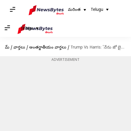
మరింత
Telugu
Telugu
హోమ్
/
వార్తలు
/
అంతర్జాతీయం వార్తలు
/
Trump Vs Harris: 'నేను జో బైడెన్ కాదు, ఖచ్చితంగా ట్రంప్ లాగా కాదు'.. ట్రంప్‌, హారిస్‌ మధ్య మాటల యుద్ధం
ADVERTISEMENT