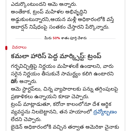
ఎదుర్కొంటుందని ఆమె అన్నారు.
అంతేకాక, ట్రంప్‌ మహిళల అభివృద్ధిని
అడ్డుకుంటున్నారని,ఆయన మళ్లీ అధికారంలోకి వస్తే
అబార్షన్‌ నిషేధంపై సంతకం చేస్తారని పేర్కొన్నారు.
మీరు
50%
శాతం పూర్తి చేశారు
వివరాలు
కమలా హారిస్‌ పెద్ద మార్క్సిస్ట్‌: ట్రంప్‌
గర్భవిచ్ఛిత్తిపై నిర్ణయం మహిళలకే ఉండాలని, వారు
సరైన నిర్ణయం తీసుకునే సామర్థ్యం కలిగి ఉంటారని
హారిస్‌ అన్నారు.
ఆమె స్టార్టప్‌లు, చిన్న వ్యాపారాలకు పన్ను తగ్గింపులపై
ప్రణాళికలు ఉన్నాయని కూడా చెప్పారు.
ట్రంప్‌ మాట్లాడుతూ, కరోనా కాలంలోనూ దేశ ఆర్థిక
వ్యవస్థను నిలబెట్టానని, తన హయాంలో
ద్రవ్యోల్బణం
లేదని చెప్పారు.
బైడెన్‌ అధికారంలోకి వచ్చిన తర్వాత అమెరికా చైనాకు