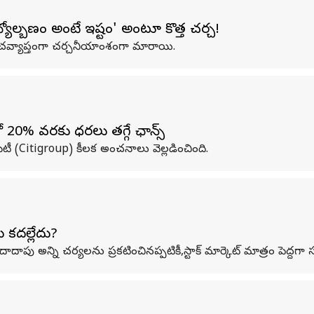
యోల్బణం అంటే ఇష్టం' అంటూ కొత్త చర్చ!
్రపంచవ్యాప్తంగా చర్చనీయాంశంగా మారాయి.
 20% వరకు ధరలు తగ్గే ఛాన్స్
ిటీ (Citigroup) కీలక అంచనాలు వెల్లడించింది.
ు కదల్లేదు?
ిన దాదాపు అన్ని చర్యలను ప్రకటించినప్పటికీ,స్టాక్ మార్కెట్ మాత్రం పెద్దగా