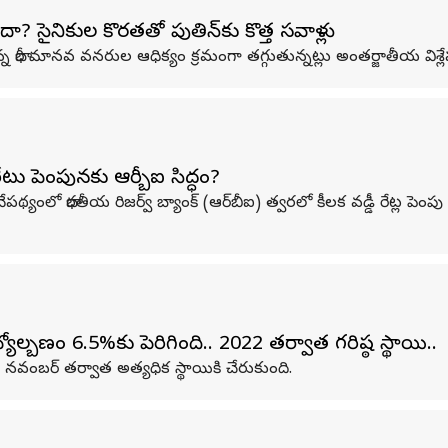
? సైనికుల కొరతతో పుతిన్‌కు కొత్త సవాళ్లు
న భారీ మానవ వనరుల ఆధిక్యం క్రమంగా తగ్గుతున్నట్లు అంతర్జాతీయ విశ్ల
టు పెంపునకు ఆర్బీఐ సిద్ధం?
ేపథ్యంలో భారతీయ రిజర్వ్ బ్యాంక్‌ (ఆర్‌బీఐ) త్వరలో కీలక వడ్డీ రేట్ల పె
ల్బణం 6.5%కు పెరిగింది.. 2022 తర్వాత గరిష్ఠ స్థాయి..
నవంబర్ తర్వాత అత్యధిక స్థాయికి చేరుకుంది.