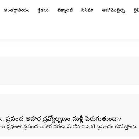
అంతర్జాతీయం
క్రీడలు
టెక్నాలజీ
సినిమా
ఆటోమొబైల్స్
లైఫ్
. ప్రపంచ ఆహార ద్రవ్యోల్బణం మళ్లీ పెరుగుతుందా?
 ప్రభావంతో ప్రపంచ ఆహార ధరలు మరోసారి పెరిగే ప్రమాదం కనిపిస్తోంది.