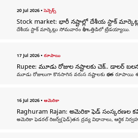
20 Jul 2026
•
సెన్సెక్స్
Stock market: భారీ నష్టాల్లో దేశీయ స్టాక్‌ మార్క
దేశీయ స్టాక్‌ మార్కెట్లు సోమవారం భారీ ఒత్తిడిలో ట్రేడయ్యాయి.
17 Jul 2026
•
రూపాయి
Rupee: మూడు రోజుల నష్టాలకు చెక్.. డాలర్ బల
మూడు రోజులుగా కొనసాగిన వరుస నష్టాలకు భారత రూపాయి శుక్రవ
16 Jul 2026
•
అమెరికా
Raghuram Rajan: అమెరికా ఫెడ్‌ సంస్కరణల కమిటీ
అమెరికా ఫెడరల్‌ రిజర్వ్‌(ఫెడ్‌)తన ద్రవ్య విధానాలు, ఆర్థిక నిర