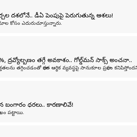
ల దశలోనే.. డీఏ పెంపుపై పెరుగుతున్న ఆశలు!
రిణామాల కోసం ఎదురుచూస్తున్నారు.
్రవ్యోల్బణం తగ్గే అవకాశం.. గోల్డ్‌మన్ సాక్స్ అంచనా..
తగ్గించడంతో భారత ఆర్థిక వ్యవస్థపై సానుకూల ప్రభావం కనిపిస్తోందని గ్లోబల్ 
ంచిన బంగారం ధరలు.. కారణాలివే!
ఖం పట్టాయి.