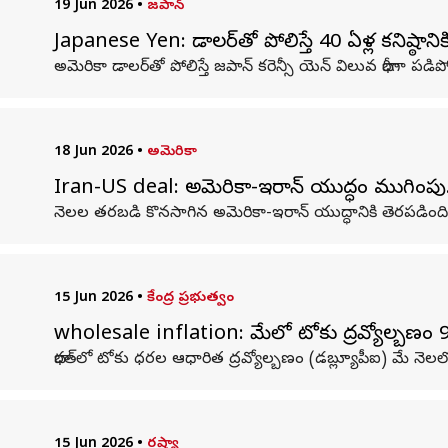
19 Jun 2026
•
జపాన్
Japanese Yen: డాలర్‌తో పోలిస్తే 40 ఏళ్ల కనిష్ఠానిక
అమెరికా డాలర్‌తో పోలిస్తే జపాన్ కరెన్సీ యెన్ విలువ భారీగా పడిప
18 Jun 2026
•
అమెరికా
Iran-US deal: అమెరికా-ఇరాన్ యుద్ధం ముగింపు..
నెలల తరబడి కొనసాగిన అమెరికా-ఇరాన్ యుద్ధానికి తెరపడింది
15 Jun 2026
•
కేంద్ర ప్రభుత్వం
wholesale inflation: మేలో టోకు ద్రవ్యోల్బణ
భారత్‌లో టోకు ధరల ఆధారిత ద్రవ్యోల్బణం (డబ్ల్యూపీఐ) మే నెలలో భా
15 Jun 2026
•
రష్యా