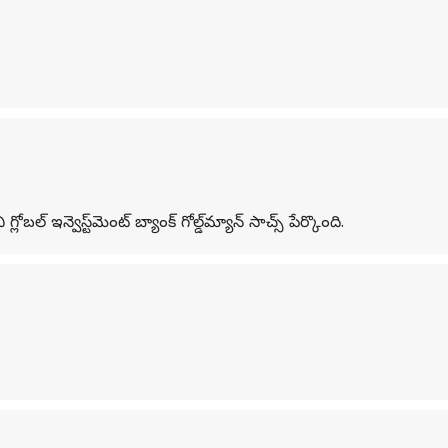
ఇన్వెస్ట్‌మెంట్ బ్యాంక్ గోల్డ్‌మ్యాన్ సాచ్స్ పేర్కొంది.