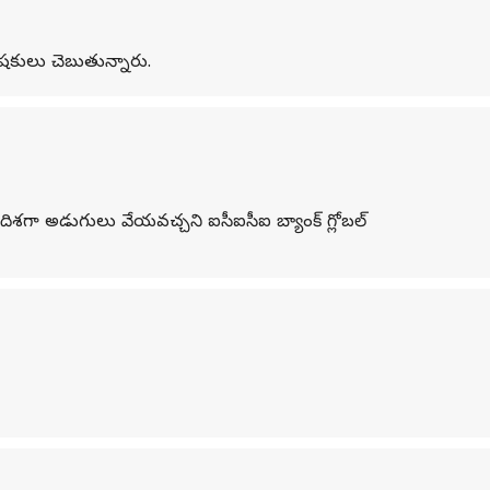
ేషకులు చెబుతున్నారు.
ంపు దిశగా అడుగులు వేయవచ్చని ఐసీఐసీఐ బ్యాంక్‌ గ్లోబల్‌