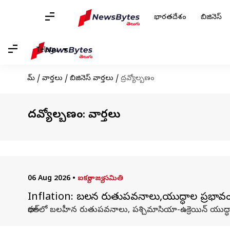
భారతదేశం
బిజినెస్
Telugu
హోమ్
/
వార్తలు
/
బిజినెస్ వార్తలు
/
ద్రవ్యోల్బణం
ద్రవ్యోల్బణం: వార్తలు
06 Aug 2026
•
ఐక్యరాజ్య సమితి
Inflation: బలహీన రుతుపవనాలు,యుద్ధాల ప్రభావం.
భారత్‌లో బలహీన రుతుపవనాలు, పశ్చిమాసియా-ఉక్రెయిన్ యుద్ధాల