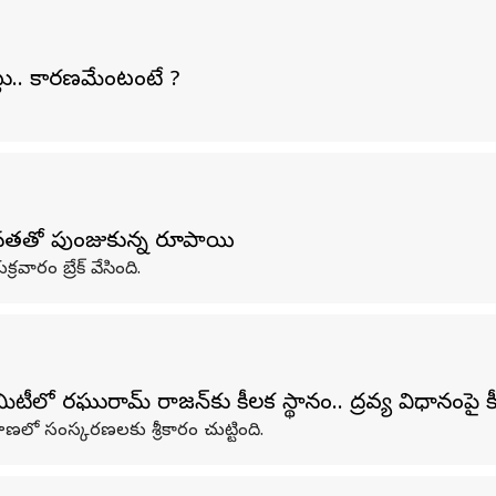
ెట్లు.. కారణమేంటంటే ?
హీనతతో పుంజుకున్న రూపాయి
ారం బ్రేక్ వేసింది.
లో రఘురామ్‌ రాజన్‌కు కీలక స్థానం.. ద్రవ్య విధానంపై 
్వహణలో సంస్కరణలకు శ్రీకారం చుట్టింది.