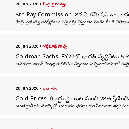
26 Jun 2026
•
కేంద్ర ప్రభుత్వం
8th Pay Commission: 8వ పే కమిషన్ ఇంకా చర్చ
కేంద్ర ప్రభుత్వ ఉద్యోగులు,పెన్షనర్లు ప్రస్తుతం రెండు కీలక ప
26 Jun 2026
•
గోల్డ్‌మ్యాన్ సాచ్స్
Goldman Sachs: FY27లో భారత్ వృద్ధిరేటు 6.5%, ద
అమెరికా-ఇరాన్ మధ్య కుదిరిన ఒప్పందం పశ్చిమాసియాలో ఉద్రిక్తతలను 
20 Jun 2026
•
బంగారం
Gold Prices: రికార్డు స్థాయిల నుంచి 28% క్షీణి
అంతర్జాతీయ మార్కెట్లో బంగారం ధరలు గణనీయంగా తగ్గుము