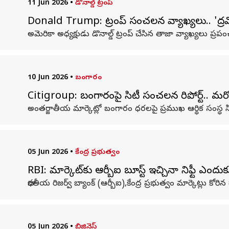
11 Jun 2026
•
డొనాల్డ్ ట్రంప్
Donald Trump: ట్రంప్ సంచలన వ్యాఖ్యలు.. 'ద్రవ్
అమెరికా అధ్యక్షుడు డొనాల్డ్ ట్రంప్ చేసిన తాజా వ్యాఖ్యలు ప
10 Jun 2026
•
బంగారం
Citigroup: బంగారంపై సిటీ సంచలన రిపోర్ట్.. మరో
అంతర్జాతీయ మార్కెట్లో బంగారం ధరలపై ప్రముఖ ఆర్థిక సంస్థ స
05 Jun 2026
•
కేంద్ర ప్రభుత్వం
RBI: మార్కెట్‌కు ఆర్బీఐ బూస్ట్ ఇచ్చినా నిఫ్టీ ఎందుక
భారతీయ రిజర్వ్ బ్యాంక్ (ఆర్బీఐ),కేంద్ర ప్రభుత్వం మార్కెట్లు కోర
05 Jun 2026
•
బిజినెస్