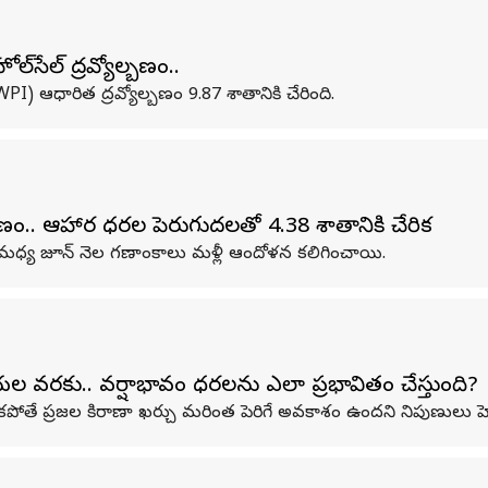
‌సేల్ ద్రవ్యోల్బణం..
) ఆధారిత ద్రవ్యోల్బణం 9.87 శాతానికి చేరింది.
ోల్బణం.. ఆహార ధరల పెరుగుదలతో 4.38 శాతానికి చేరిక
 మధ్య జూన్ నెల గణాంకాలు మళ్లీ ఆందోళన కలిగించాయి.
వరకు.. వర్షాభావం ధరలను ఎలా ప్రభావితం చేస్తుంది?
ోతే ప్రజల కిరాణా ఖర్చు మరింత పెరిగే అవకాశం ఉందని నిపుణులు హెచ్