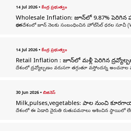
14 Jul 2026
•
కేంద్ర ప్రభుత్వం
Wholesale Inflation: జూన్‌లో 9.87% పెరిగిన హోల్
భారతదేశంలో జూన్ నెలకు సంబంధించిన హోల్‌సేల్ ధరల సూచీ (WPI
14 Jul 2026
•
కేంద్ర ప్రభుత్వం
Retail Inflation : జూన్‌లో మళ్లీ పెరిగిన ద్రవ్య
దేశంలో ద్రవ్యోల్బణం వరుసగా తగ్గుతూ వస్తోందన్న అంచనాల
30 Jun 2026
•
బిజినెస్
Milk,pulses,vegetables: పాల నుంచి కూరగాయల 
దేశంలో ఈ ఏడాది నైరుతి రుతుపవనాలు ఆశించిన స్థాయిలో లేకప