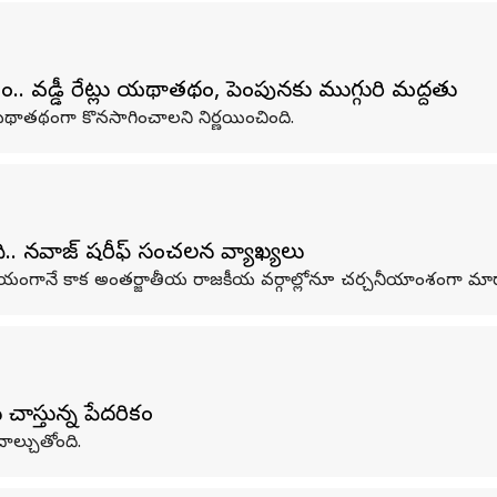
.. వడ్డీ రేట్లు యథాతథం, పెంపునకు ముగ్గురి మద్దతు
లను యథాతథంగా కొనసాగించాలని నిర్ణయించింది.
ి.. నవాజ్ షరీఫ్ సంచలన వ్యాఖ్యలు
ు దేశీయంగానే కాక అంతర్జాతీయ రాజకీయ వర్గాల్లోనూ చర్చనీయాంశంగా మా
ు చాస్తున్న పేదరికం
ాల్చుతోంది.