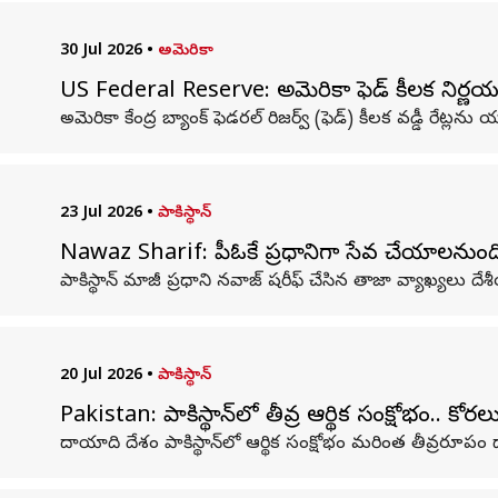
30 Jul 2026
•
అమెరికా
US Federal Reserve: అమెరికా ఫెడ్ కీలక నిర్ణయం
అమెరికా కేంద్ర బ్యాంక్ ఫెడరల్ రిజర్వ్ (ఫెడ్) కీలక వడ్డీ రేట్
23 Jul 2026
•
పాకిస్థాన్
Nawaz Sharif: పీఓకే ప్రధానిగా సేవ చేయాలనుంద
పాకిస్థాన్ మాజీ ప్రధాని నవాజ్ షరీఫ్ చేసిన తాజా వ్యాఖ్యల
20 Jul 2026
•
పాకిస్థాన్
Pakistan: పాకిస్థాన్‌లో తీవ్ర ఆర్థిక సంక్షోభం.. కోరల
దాయాది దేశం పాకిస్థాన్‌లో ఆర్థిక సంక్షోభం మరింత తీవ్రరూపం ద