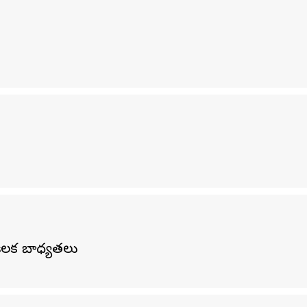
కీలక బాధ్యతలు