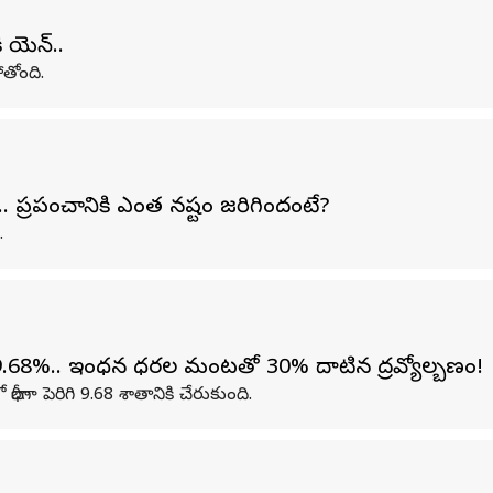
ి యెన్..
ోతోంది.
 ప్రపంచానికి ఎంత నష్టం జరిగిందంటే?
.
ం 9.68%.. ఇంధన ధరల మంటతో 30% దాటిన ద్రవ్యోల్బణం!
రీగా పెరిగి 9.68 శాతానికి చేరుకుంది.