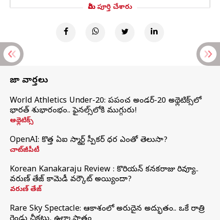
మీరు పూర్తి చేశారు
తాజా వార్తలు
World Athletics Under-20: ప్రపంచ అండర్-20 అథ్లెటిక్స్‌లో
భారత్‌ శుభారంభం.. ఫైనల్స్‌లోకి ముగ్గురు!
అథ్లెటిక్స్
OpenAI: కొత్త ఏఐ స్మార్ట్ స్పీకర్ ధర ఎంతో తెలుసా?
చాట్‌జీపీటీ
Korean Kanakaraju Review : కొరియన్ కనకరాజు రివ్యూ..
వరుణ్ తేజ్ కామెడీ వర్కౌట్ అయ్యిందా?
వరుణ్ తేజ్
Rare Sky Spectacle: ఆకాశంలో అరుదైన అద్భుతం.. ఒకే రాత్రి
రెండు చీకట్లు, ఉల్కాపాతం