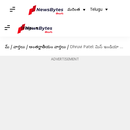
మరింత
Telugu
Telugu
హోమ్
/
వార్తలు
/
అంతర్జాతీయం వార్తలు
/
Dhruvi Patel: మిస్ ఇండియా వరల్డ్‌వైడ్ 2024 విజేతగా అమెరికాకు చెందిన ధ్రువి పటేల్
ADVERTISEMENT