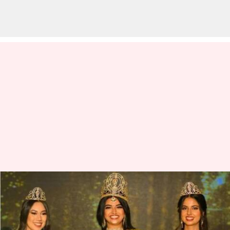
Dhruvi Patel: మిస్ ఇండియా
వరల్డ్‌వైడ్ 2024 విజేతగా అమెరికాకు
చెందిన ధ్రువి పటేల్