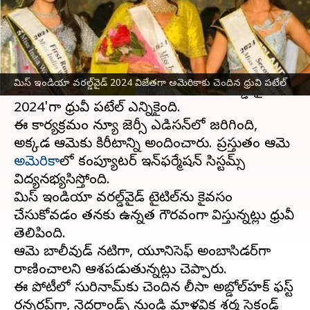
వ్రాసిన వారు
Sep 20, 2024
09:59 am
Sirish Praharaju
ఈ వార్తాకథనం ఏంటి
భారత్‌ వెలుపల జరిగే అతిపెద్ద అందాల పోటీలు
మిస్ ఇండియా వరల్డ్‌వైడ్ 2024 విజేతగా అమెరికాకు చెందిన ధ్రువి పటేల్
ముగిసాయి, అందులో 'మిస్‌ ఇండియా వరల్డ్ వైడ్‌
2024'గా ధ్రువీ పటేల్‌ ఎన్నికైంది.
ఈ కార్యక్రమం న్యూ జెర్సీ ఎడిసన్‌లో జరిగింది,
అక్కడ ఆమెకు కిరీటాన్ని అందించారు. ప్రస్తుతం ఆమె
అమెరికా
లో కంప్యూటర్‌ ఇన్‌ఫర్మేషన్‌ సిస్టమ్స్‌
విద్యనభ్యసిస్తోంది.
మిస్‌ ఇండియా వరల్డ్‌వైడ్‌ టైటిల్‌ను కైవసం
చేసుకోవడం తనకు ఉన్నత గౌరవంగా భావిస్తున్నట్లు ధ్రువీ
తెలిపింది.
ఆమె బాలీవుడ్ నటిగా, యూనిసెఫ్‌ అంబాసిడర్‌గా
రాణించాలని ఆశపడుతున్నట్లు చెప్పారు.
ఈ పోటీలో సురినామ్‌కు చెందిన లీసా అబ్డోల్‌హక్‌ ఫస్ట్‌
రన్నరప్‌గా, నెదర్లాండ్స్‌ నుండి మాళవిక శర్మ సెకండ్‌