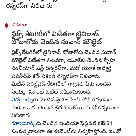
వివరాలు
మిస్టర్స్‌ కేటగిరీలో విజేతగా ట్రినిడాడ్‌
టోబాగోకు చెందిన సువాన్‌ మౌట్టెట్‌
మిస్టర్స్‌ కేటగిరీలో ట్రినిడాడ్‌ టోబాగోకు చెందిన సువాన్‌
మౌట్టెట్‌ విజేతగా నిలవగా, యూకేకు చెందిన స్నేహ
నంబీయార్‌ ఫస్ట్‌ రన్నరప్‌గా, మరో యూకే అభ్యర్థి
పవన్‌దీప్‌ కౌర్‌ సెకండ్‌ రన్నరప్‌గా నిలిచారు.
మిస్‌ టీన్‌ వరల్డ్‌వైడ్‌ కేటగిరీలో గ్వాడెలోప్‌కు చెందిన
సియెర్రా సూరెట్‌ టైటిల్‌ దక్కించుకుంది.
నెదర్లాండ్స్‌
కు చెందిన శ్రేయా సింగ్‌ తొలి రన్నరప్‌గా,
సురినామ్‌కు చెందిన శ్రద్ధ టెడ్‌జోయ్‌ రెండో రన్నరప్‌గా
నిలిచారు.
న్యూయార్క్‌
కు చెందిన ఇండియా ఫెస్టివల్‌ కమిటీ 31
సంవత్సరాలుగా ఈ ఈవెంట్‌ను నిర్వహిస్తోంది. ఇండో