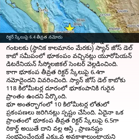
వ్రాసిన వారు
Jun 19, 2023
01:28 pm
TEJAVYAS BESTHA
ఈ వార్తాకథనం ఏంటి
మెక్సికో
దేశంలోని గల్ఫ్‌ ఆఫ్‌ కాలిఫోర్నియాలో భారీగా
రిక్టర్ స్కేలుపై 6.4 తీవ్రత నమోదు
భూమి కంపించింది. ఆదివారం మధ్యాహ్నం 1.30
గంటలకు (స్థానిక కాలమానం మేరకు) స్యాన్‌ జోస్‌ డెల్‌
కాబో సమీపంలో భూకంపం వచ్చినట్లు యూరోపియన్‌
మెడిటరేనియన్‌ సీస్మోలజికల్‌ సెంటర్‌ వెల్లడించింది.
కాగా భూకంప తీవ్రత రిక్టర్ స్కేలుపై 6.4గా
నమోదైందని వివరించింది. స్యాన్‌ జోస్‌ డెల్‌ కాబోకు
118 కిలోమీటర్ల దూరంలో భూకంపానికి గురైన
ప్రాంతం ఉందని పేర్కొంది.
భూ అంతర్భాగంలో 10 కిలోమీటర్ల లోతులో
ప్రకంపణలు జరిగినట్లు స్పష్టం చేసింది. ఏదైనా ఒక
ప్రాంతంలో భూకంప తీవ్రత రిక్టర్‌ స్కేలుపై 6.5గా
రికార్డ్ అయితే దాని వల్ల ఆస్తి , ప్రాణనష్టం
సంభవించేందుకే ఎక్కువ అవకాశాలుంటాయని