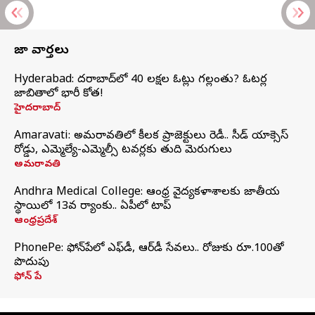
తాజా వార్తలు
Hyderabad: హైదరాబాద్‌లో 40 లక్షల ఓట్లు గల్లంతు? ఓటర్ల
జాబితాలో భారీ కోత!
హైదరాబాద్
Amaravati: అమరావతిలో కీలక ప్రాజెక్టులు రెడీ.. సీడ్‌ యాక్సెస్‌
రోడ్డు, ఎమ్మెల్యే-ఎమ్మెల్సీ టవర్లకు తుది మెరుగులు
అమరావతి
Andhra Medical College: ఆంధ్ర వైద్యకళాశాలకు జాతీయ
స్థాయిలో 13వ ర్యాంకు.. ఏపీలో టాప్
ఆంధ్రప్రదేశ్
PhonePe: ఫోన్‌పేలో ఎఫ్‌డీ, ఆర్‌డీ సేవలు.. రోజుకు రూ.100తో
పొదుపు
ఫోన్‌ పే