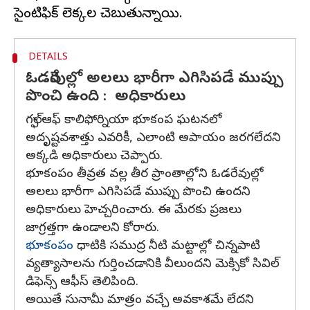
DETAILS
ఓడరేవుల్లో అలలు భారీగా ఎగిసిపడే ముప్పు
పొంచి ఉంది : అధికారులు
గల్ఫ్‌ ఆఫ్‌ కాలిఫోర్నియా భూకంప ఘటనలో
అదృష్టవశాత్తు ఎవరికీ, ఎలాంటి అపాయం జరగలేదని
అక్కడి అధికారులు చెప్పారు.
భూకంపం తీవ్రత వల్ల తీర ప్రాంతాల్లోని ఓడరేవుల్లో
అలలు భారీగా ఎగిసిపడే ముప్పు పొంచి ఉందని
అధికారులు హెచ్చరించారు. ఈ మేరకు ప్రజలు
జాగ్రత్తగా ఉండాలని కోరారు.
భూకంపం
ధాటికి సముద్ర నీటి మట్టాల్లో చిన్నపాటి
వ్యత్యాసాలను గుర్తించడానికి వీలుందని మెక్సికో సివిల్‌
డిఫెన్స్‌ ఆఫీస్‌ తెలిపింది.
అయితే సునామీ మాత్రం వచ్చే అవకాశమే లేదని