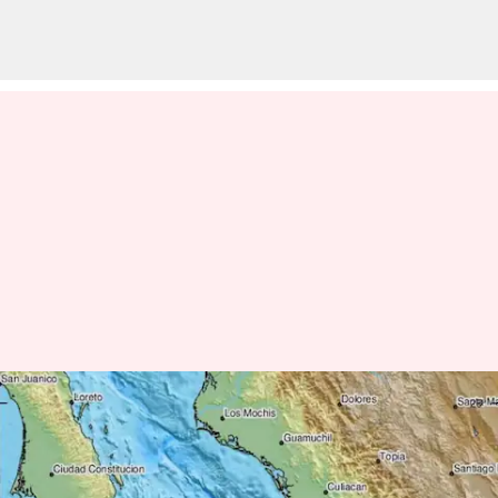
గల్ఫ్‌ ఆఫ్‌ కాలిఫోర్నియాలో భారీగా
కంపించిన భూమి..రిక్టర్ స్కేలుపై 6.4
తీవ్రత నమోదు