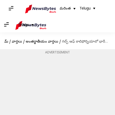
మరింత
Telugu
Telugu
హోమ్
/
వార్తలు
/
అంతర్జాతీయం వార్తలు
/
గల్ఫ్‌ ఆఫ్‌ కాలిఫోర్నియాలో భారీగా కంపించిన భూమి..రిక్టర్ స్కేలుపై 6.4 తీవ్రత నమోదు
ADVERTISEMENT