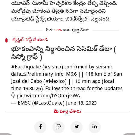
యూఎస్‌ సునామీ హెచ్చరికల కేంద్రం తేల్చి చెప్పింది.
మరోవైపు భూకంప తీవ్రత 6.3గా నమోదైందని
యూనైటెడ్ స్టేట్స్ జియోలాజికల్‌ సర్వేలో వెల్లడైంది.
మీరు
50%
శాతం పూర్తి చేశారు
ట్విట్టర్ పోస్ట్ చేయండి
భూకంపాన్ని నిర్థారించిన సెసిమిక్ డేటా (
సిస్మో గ్రాఫ్ )
#Earthquake
(
#sismo
) confirmed by seismic
data.⚠Preliminary info: M6.6 || 118 km E of San
José del Cabo (
#Mexico
) || 10 min ago (local
time 13:30:26). Follow the thread for the updates
👇
pic.twitter.com/bYQferjGWA
— EMSC (@LastQuake)
June 18, 2023
మీరు పూర్తి చేశారు