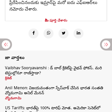
ప్రేరేపించినందుకు ఇమ్రాన్‌పై మరో ఐదు ఎఫ్‌ఐఆర్‌లు
నమోదు చేశారు.
మీరు పూర్తి చేశారు
తాజా వార్తలు
Vaibhav Sooryavanshi : రెడ్ బాల్ క్రికెట్‌పై వైభవ్ ఫోకస్.. మరి
టెస్టుల్లోనూ రాణిస్తాడా?
క్రికెట్
Anil Menon: విజయవంతంగా స్పేస్‌వాక్‌ చేసిన భారత సంతతి
వ్యోమగామి అనిల్‌ మేనన్
వ్యోమగామి
US Tariffs: భారత్‌పై 100% టారిఫ్‌ మోత.. అమెరికా సెనెట్‌లో