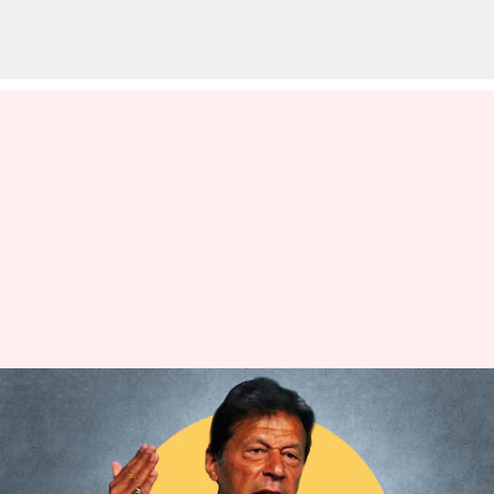
విద్వేషపూరిత ప్రసంగం, జమాన్ పార్క్
హింస కేసుల్లో ఇమ్రాన్ ఖాన్‌కు
బెయిల్