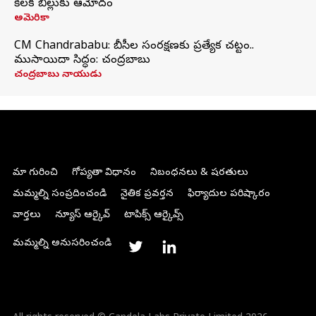
కీలక బిల్లుకు ఆమోదం
అమెరికా
CM Chandrababu: బీసీల సంరక్షణకు ప్రత్యేక చట్టం..
ముసాయిదా సిద్ధం: చంద్రబాబు
చంద్రబాబు నాయుడు
మా గురించి
గోప్యతా విధానం
నిబంధనలు & షరతులు
మమ్మల్ని సంప్రదించండి
నైతిక ప్రవర్తన
ఫిర్యాదుల పరిష్కారం
వార్తలు
న్యూస్ ఆర్కైవ్
టాపిక్స్ ఆర్కైవ్స్
మమ్మల్ని అనుసరించండి