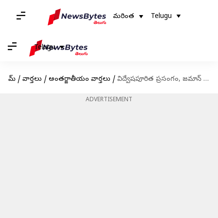
మరింత
Telugu
Telugu
హోమ్
/
వార్తలు
/
అంతర్జాతీయం వార్తలు
/
విద్వేషపూరిత ప్రసంగం, జమాన్ పార్క్ హింస కేసుల్లో ఇమ్రాన్ ఖాన్‌కు బెయిల్
ADVERTISEMENT