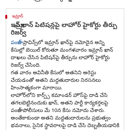
ఇమ్రాన్
ఇమ్రాన్ ఖాన్ పిటిషన్లపై లాహోర్ హైకోర్టు తీర్పు
రిజర్వ్
పంజాబ్
ప్రావిన్స్‌లో ఇమ్రాన్ ఖాన్‌పై నమోదైన అన్ని
కేసుల్లో బెయిల్ కోరుతూ మంగళవారం ఇమ్రాన్ ఖాన్
దాఖలు చేసిన పిటిషన్‌పై తీర్పును లాహోర్ హైకోర్టు
రిజర్వ్ చేసింది.
గత వారం అవినీతి కేసులో అతనిని అరెస్టు
చేయడంతో అతని మద్దతుదారుల నిరసనలు
హింసాత్మకంగా మారాయి.
లాహోర్‌లోని కార్ప్స్ కమాండర్ హౌస్‌పై దాడి చేసి
తగలబెట్టినందుకు ఖాన్, అతని పార్టీ కార్యకర్తలపై
పంజాబ్ పోలీసులు మే 10న కేసు నమోదు చేశారు.
అంతేకాకుండా అతని మద్దతుదారులను ప్రభుత్వం
భవనాలు, సైనిక స్థావరాలపై దాడి చేసి దెబ్బతీయడానికి