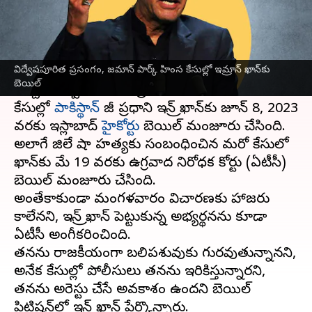
వ్రాసిన వారు
May 16, 2023
02:52 pm
Stalin
ఈ వార్తాకథనం ఏంటి
విద్వేషపూరిత ప్రసంగం, జమాన్ పార్క్ హింస కేసుల్లో ఇమ్రాన్ ఖాన్‌కు
జమాన్ పార్క్ వెలుపల హింస, ప్రభుత్వ సంస్థలపై ఆయన
బెయిల్
ఇచ్చిన విద్వేష పూరిత ప్రసంగానికి సంబంధించిన
కేసుల్లో
పాకిస్థాన్
మాజీ ప్రధాని ఇమ్రాన్ ఖాన్‌కు జూన్ 8, 2023
వరకు ఇస్లామాబాద్
హైకోర్టు
బెయిల్ మంజూరు చేసింది.
అలాగే జిలే షా హత్యకు సంబంధించిన మరో కేసులో
ఖాన్‌కు మే 19 వరకు ఉగ్రవాద నిరోధక కోర్టు (ఏటీసీ)
బెయిల్ మంజూరు చేసింది.
అంతేకాకుండా మంగళవారం విచారణకు హాజరు
కాలేనని, ఇమ్రాన్ ఖాన్ పెట్టుకున్న అభ్యర్థనను కూడా
ఏటీసీ అంగీకరించింది.
తనను రాజకీయంగా బలిపశువుకు గురవుతున్నానని,
అనేక కేసుల్లో పోలీసులు తనను ఇరికిస్తున్నారని,
తనను అరెస్టు చేసే అవకాశం ఉందని బెయిల్