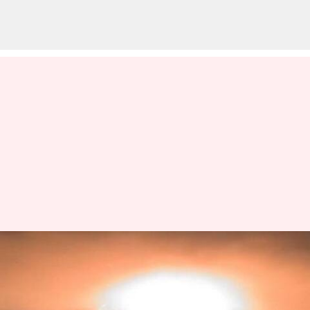
Israel: టార్టస్‌ నగరంపై ఇజ్రాయెల్‌ భారీ
దాడి.. 2012 తర్వాత సిరియాలో
మొదటిసారి