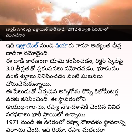
వ్రాసిన వారు
Dec 16, 2024
11:02 am
Jayachandra Akuri
ఈ వార్తాకథనం ఏంటి
టార్టస్‌ నగరంపై ఇజ్రాయెల్‌ భారీ దాడి.. 2012 తర్వాత సిరియాలో
సిరియాలోని టార్టస్ నగరంపై ఇజ్రాయెల్ భారీ దాడి
మొదటిసారి
చేసింది.
ఇది
ఇజ్రాయెల్
నుండి
సిరియా
కు గానూ అత్యంత తీవ్ర
దాడిగా నమోదైంది.
ఈ దాడి కారణంగా భూమి కంపించడం, రిక్టర్ స్కేల్‌పై
3.0 తీవ్రతతో ప్రకంపనలు నమోదవడం, భూకంపం
వంటి శబ్దాలు వినిపించడం వంటి ఘటనలు
చోటుచేసుకున్నాయి.
ఈ పేలుడుతో ఏర్పడిన అగ్నిగోళం కొన్ని కిలోమీటర్ల
వరకు కనిపించింది. ఈ స్థావరంలోని
ఆయుధాగారాలు, రష్యా నౌకాదళానికి చెందిన వివిధ
సరఫరాలు భారీ స్థాయిలో ఉన్నాయి.
1971 నుండి ఈ నగరంలో రష్యా నౌకాదళం స్థావరాన్ని
ఏర్పాటు చేసింది. ఇది సిరియా, రష్యా మధ్యదరా