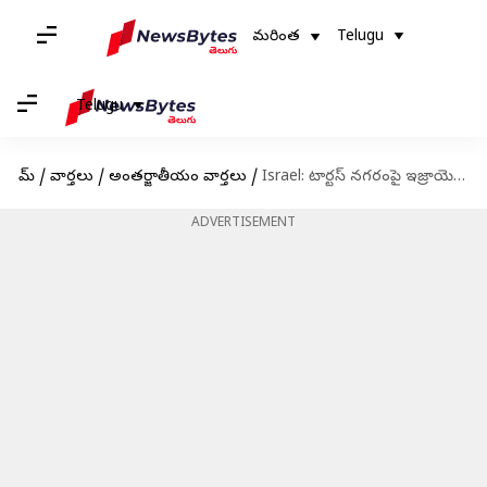
మరింత
Telugu
Telugu
హోమ్
/
వార్తలు
/
అంతర్జాతీయం వార్తలు
/
Israel: టార్టస్‌ నగరంపై ఇజ్రాయెల్‌ భారీ దాడి.. 2012 తర్వాత సిరియాలో మొదటిసారి
ADVERTISEMENT