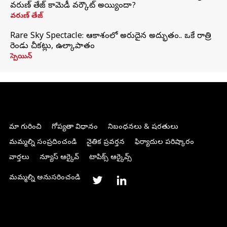
వరుణ్ తేజ్ కామెడీ వర్కౌట్ అయ్యిందా?
వరుణ్ తేజ్
Rare Sky Spectacle: ఆకాశంలో అరుదైన అద్భుతం.. ఒకే రాత్రి
రెండు చీకట్లు, ఉల్కాపాతం
స్పెయిన్
మా గురించి
గోప్యతా విధానం
నిబంధనలు & షరతులు
మమ్మల్ని సంప్రదించండి
నైతిక ప్రవర్తన
ఫిర్యాదుల పరిష్కారం
వార్తలు
న్యూస్ ఆర్కైవ్
టాపిక్స్ ఆర్కైవ్స్
మమ్మల్ని అనుసరించండి