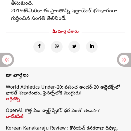
తీసుకుంది.
2019లో అమెరికా ఈ ప్రాంతాన్ని ఇజ్రాయెల్ భూభాగంగా
గుర్తించిన సంగతి తెలిసిందే.
మీరు పూర్తి చేశారు
తాజా వార్తలు
World Athletics Under-20: ప్రపంచ అండర్-20 అథ్లెటిక్స్‌లో
భారత్‌ శుభారంభం.. ఫైనల్స్‌లోకి ముగ్గురు!
అథ్లెటిక్స్
OpenAI: కొత్త ఏఐ స్మార్ట్ స్పీకర్ ధర ఎంతో తెలుసా?
చాట్‌జీపీటీ
Korean Kanakaraju Review : కొరియన్ కనకరాజు రివ్యూ..