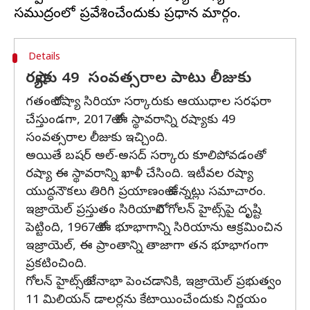
Details
రష్యాకు 49 సంవత్సరాల పాటు లీజుకు
గతంలో రష్యా సిరియా సర్కారుకు ఆయుధాల సరఫరా
చేస్తుండగా, 2017లో ఈ స్థావరాన్ని రష్యాకు 49
సంవత్సరాల లీజుకు ఇచ్చింది.
అయితే బషర్ అల్-అసద్ సర్కారు కూలిపోవడంతో
రష్యా ఈ స్థావరాన్ని ఖాళీ చేసింది. ఇటీవల రష్యా
యుద్ధనౌకలు తిరిగి ప్రయాణంలో ఉన్నట్లు సమాచారం.
ఇజ్రాయెల్ ప్రస్తుతం సిరియాలోని గోలన్ హైట్స్‌పై దృష్టి
పెట్టింది, 1967లో ఈ భూభాగాన్ని సిరియాను ఆక్రమించిన
ఇజ్రాయెల్, ఈ ప్రాంతాన్ని తాజాగా తన భూభాగంగా
ప్రకటించింది.
గోలన్ హైట్స్‌లో జనాభా పెంచడానికి, ఇజ్రాయెల్ ప్రభుత్వం
11 మిలియన్ డాలర్లను కేటాయించేందుకు నిర్ణయం