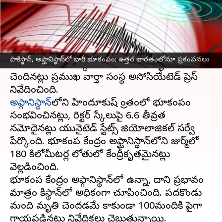
వ్రాసిన వారు
Mar 22, 2023
09:29 am
Stalin
ఈ వార్తాకథనం ఏంటి
పాకిస్థాన్
, అఫ్ఘానిస్థాన్‌లో భారీ
భూకంపం
సంభవించింది.
పాకిస్థాన్, అఫ్ఘానిస్థాన్‌లో భారీ భూకంపం; ఉత్తర భారతంలోనూ ప్రకంపనలు
భూకంపం దాటికి పాకిస్థాన్‌లో 11మంది మృతి
చెందినట్లు ప్రముఖ వార్తా సంస్థ అసోసియేటెడ్ ప్రెస్
అఫ్గానిస్థాన్‌
లోని హిందూకుష్ ప్రాంతంలో భూకంపం
సంభవించినట్లు, రిక్టర్ స్కేలుపై 6.6 తీవ్రత
నమోదైనట్లు యునైటెడ్ స్టేట్స్ జియోలాజికల్ సర్వే
పేర్కొంది. భూకంప కేంద్రం అఫ్ఘానిస్థాన్‌లోని జుర్మ్‌లో
180 కిలోమీటర్ల లోతులో కేంద్రీకృతమైనట్లు
వెల్లడించింది.
భూకంప కేంద్రం అఫ్గానిస్థాన్‌లో ఉన్నా, దాని ప్రభావం
మాత్రం పాకిస్థాన్‌లో అధికంగా చూపించింది. పదకొండు
మంది మృతి చెందడమే కాకుండా 100మందికి పైగా