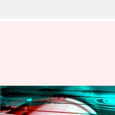
పాకిస్థాన్, అఫ్ఘానిస్థాన్‌లో భారీ
భూకంపం; 11మంది మృతి; ఉత్తర
భారతంలోనూ ప్రకంపనలు