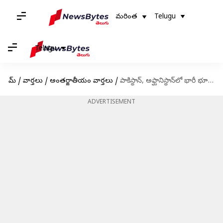
మరింత
Telugu
Telugu
హోమ్
/
వార్తలు
/
అంతర్జాతీయం వార్తలు
/
పాకిస్థాన్, అఫ్ఘానిస్థాన్‌లో భారీ భూకంపం; 11మంది మృతి; ఉత్తర భారతంలోనూ ప్రకంపనలు
ADVERTISEMENT