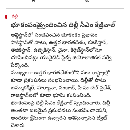
దిల్లీ
భూకంపంపై స్పందించిన దిల్లీ సీఎం కేజ్రీవాల్
అఫ్గానిస్థాన్‌లో సంభవించిన భూకంకం ప్రభావం
పాకిస్థాన్‌తో పాటు, ఉత్తర భారతదేశం, కజకిస్తాన్,
తజికిస్థాన్, ఉజ్బెకిస్తాన్, చైనా, కిర్గిజ్‌స్థాన్‌లోనూ
చూపించినట్లు యునైటెడ్ స్టేట్స్ జియోలాజికల్ సర్వే
పేర్కొంది.
ముఖ్యంగా ఉత్తర భారతదేశంలోని పలు రాష్ట్రాల్లో
కూడా ప్రకంపనలు సంభవించాయి. దిల్లీతో పాటు
జమ్ముకశ్మీర్, హర్యానా, పంజాబ్, హిమాచల్ ప్రదేశ్,
రాజస్థాన్‌లలో కూడా భూమి కంపించింది.
భూకంపంపై దిల్లీ సీఎం కేజ్రీవాల్ స్పందించారు. దిల్లీ
అంతటా బలమైన ప్రకంపనలు సంభవించాయని,
అందరూ క్షేమంగా ఉన్నారని ఆశిస్తున్నానని ట్వీట్
చేశారు.