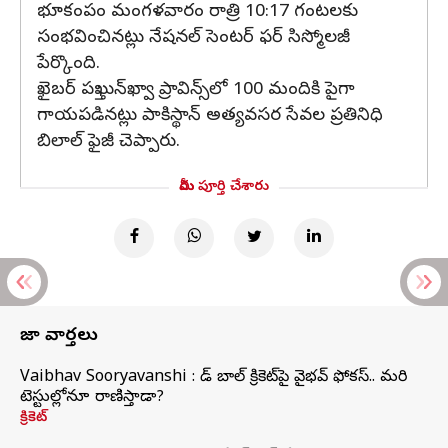
భూకంపం మంగళవారం రాత్రి 10:17 గంటలకు
సంభవించినట్లు నేషనల్ సెంటర్ ఫర్ సిస్మోలజీ
పేర్కొంది.
ఖైబర్ పఖ్తున్‌ఖ్వా ప్రావిన్స్‌లో 100 మందికి పైగా
గాయపడినట్లు పాకిస్థాన్ అత్యవసర సేవల ప్రతినిధి
బిలాల్ ఫైజీ చెప్పారు.
మీరు పూర్తి చేశారు
తాజా వార్తలు
Vaibhav Sooryavanshi : రెడ్ బాల్ క్రికెట్‌పై వైభవ్ ఫోకస్.. మరి
టెస్టుల్లోనూ రాణిస్తాడా?
క్రికెట్