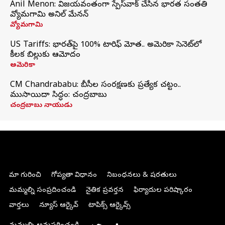
Anil Menon: విజయవంతంగా స్పేస్‌వాక్‌ చేసిన భారత సంతతి
వ్యోమగామి అనిల్‌ మేనన్
వ్యోమగామి
US Tariffs: భారత్‌పై 100% టారిఫ్‌ మోత.. అమెరికా సెనెట్‌లో
కీలక బిల్లుకు ఆమోదం
అమెరికా
CM Chandrababu: బీసీల సంరక్షణకు ప్రత్యేక చట్టం..
ముసాయిదా సిద్ధం: చంద్రబాబు
చంద్రబాబు నాయుడు
మా గురించి
గోప్యతా విధానం
నిబంధనలు & షరతులు
మమ్మల్ని సంప్రదించండి
నైతిక ప్రవర్తన
ఫిర్యాదుల పరిష్కారం
వార్తలు
న్యూస్ ఆర్కైవ్
టాపిక్స్ ఆర్కైవ్స్