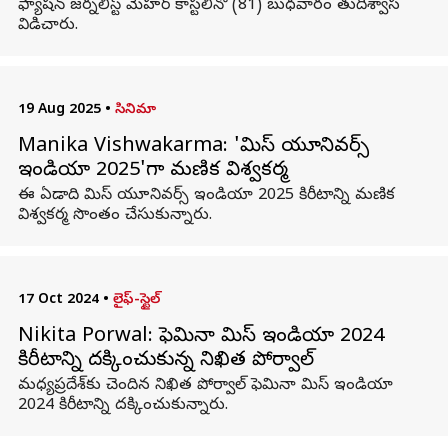
ఫ్యాషన్ జర్నలిస్ట్ మెహర్ కాస్టలినో (81) బుధవారం తుదిశ్వాస
విడిచారు.
19 Aug 2025
•
సినిమా
Manika Vishwakarma: 'మిస్‌ యూనివర్స్‌
ఇండియా 2025'గా మణిక విశ్వకర్మ
ఈ ఏడాది మిస్‌ యూనివర్స్‌ ఇండియా 2025 కిరీటాన్ని మణిక
విశ్వకర్మ సొంతం చేసుకున్నారు.
17 Oct 2024
•
లైఫ్-స్టైల్
Nikita Porwal: ఫెమినా మిస్‌ ఇండియా 2024
కిరీటాన్ని దక్కించుకున్న నిఖిత పోర్వాల్‌
మధ్య‌ప్ర‌దేశ్‌కు చెందిన నిఖిత పోర్వాల్‌ ఫెమినా మిస్‌ ఇండియా
2024 కిరీటాన్ని దక్కించుకున్నారు.