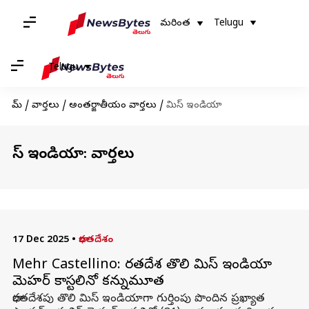
మరింత
Telugu
Telugu
హోమ్
/
వార్తలు
/
అంతర్జాతీయం వార్తలు
/
మిస్ ఇండియా
మిస్ ఇండియా: వార్తలు
17 Dec 2025
•
భారతదేశం
Mehr Castellino: భారతదేశ తొలి మిస్ ఇండియా
మెహర్ కాస్టలినో కన్నుమూత
భారతదేశపు తొలి మిస్ ఇండియాగా గుర్తింపు పొందిన ప్రఖ్యాత