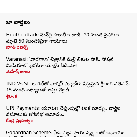
తాజా వార్తలు
Houthi attack: యెమెన్‌పై హూతీల దాడి.. 30 మంది సైనికుల
మృతి,50 మందికిపైగా గాయాలు
హౌతీ రెబెల్స్
Varanasi: 'వారణాసి' చిత్రానికి మళ్లీ లీకుల షాక్.. సోషల్
మీడియాలో వైరల్‌గా యాక్షన్ వీడియో!
మహేష్ బాబు
IND Vs SL: భారత్‌తో వార్మప్‌ మ్యాచ్‌కు సిద్ధమైన శ్రీలంక ఎలెవన్..
15 మంది సభ్యులతో జట్టు వెల్లడి
శ్రీలంక
UPI Payments: యూపీఐ చెల్లింపుల్లో కీలక మార్పు.. ఛార్జీల
వసూలుకు లోక్‌సభ ఆమోదం..
కేంద్ర ప్రభుత్వం
Gobardhan Scheme: పేడ, వ్యవసాయ వ్యర్థాలతో ఆదాయం..