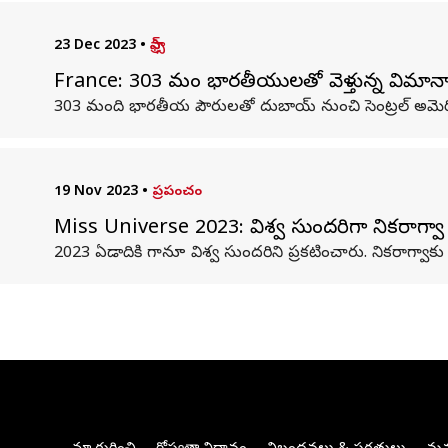
23 Dec 2023
•
ఫ్రాన్స్
France: 303 మంది భారతీయులతో వెళ్తున్న విమానాన్ని
303 మంది భారతీయ పౌరులతో దుబాయ్ నుంచి సెంట్రల్ అమెరికా దే
19 Nov 2023
•
ప్రపంచం
Miss Universe 2023: విశ్వ సుందరిగా నికరాగ్వా
2023 ఏడాదికి గానూ విశ్వ సుందరిని ప్రకటించారు. నికరాగ్వాక