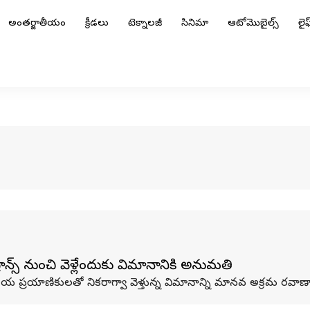
అంతర్జాతీయం
క్రీడలు
టెక్నాలజీ
సినిమా
ఆటోమొబైల్స్
లైఫ్
స్‌ నుంచి వెళ్లేందుకు విమానానికి అనుమతి
్రయాణికులతో నికరాగ్వా వెళ్తున్న విమానాన్ని మానవ అక్రమ రవాణా ఆర