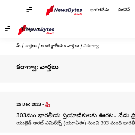
భారతదేశం
బిజినెస్
Telugu
హోమ్
/
వార్తలు
/
అంతర్జాతీయం వార్తలు
/
నికరాగ్వా
నికరాగ్వా: వార్తలు
25 Dec 2023
•
ఫ్రాన్స్
303మంది భారతీయ ప్రయాణికులకు ఊరట.. నేడు ఫ్రాన్
యునైటెడ్ అరబ్ ఎమిరేట్స్ (యూఏఈ) నుంచి 303 మంది భారతీయ ప