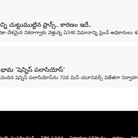
 చుట్టుముట్టిన ఫ్రాన్స్.. కారణం ఇదే..
శమైన నికరాగ్వాకు వెళ్తున్న ఏ340 విమానాన్ని ఫ్రెంచ్ అధికారులు శుక్
 భామ 'షెన్నిస్ పలాసియోస్'
ు చెందిన షెన్నిస్ పలాసియోస్‌ను 72వ మిస్ యూనివర్స్ విజేతగా నిర్వాహ