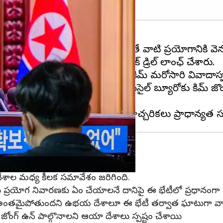
ఈ మేరకు తమను అణుదాడితో రెచ్చగొడితే వాటి ప్రయోగానికి 
్టిక్ మిసైల్ క్షిపణి(icbm) మాక్ డ్రిల్ లాంఛ్ చేశారు.
 కార్యక్రమంలో పాల్గొన్న అధ్యక్షుడు కిమ్ మరోసారి వివాదాస
అణు బాంబులను ప్రయోగించాలని మిసైల్ బ్యూరోకు కిమ్ జొంగ
ా దేశాల మధ్య కీలక సమావేశం జరిగింది.
ప్రయోగ నివారణకు ఏం చేయాలనే దానిపై ఈ భేటీలో ప్రధానంగా చ
 అంతమైపోతుందని ఉభయ దేశాలూ ఈ భేటీ తర్వాత ఘాటుగా వ్యాఖ్
ంగ్ ఉన్ పాల్గొనాలని ఆయా దేశాలు స్పష్టం చేశాయి.