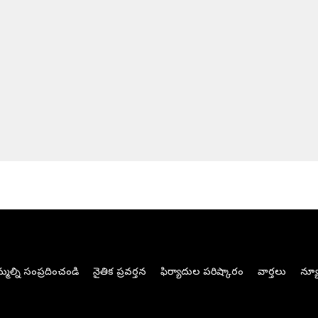
మల్ని సంప్రదించండి
నైతిక ప్రవర్తన
ఫిర్యాదుల పరిష్కారం
వార్తలు
న్యూ