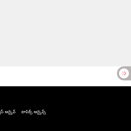
స్ ఆర్కైవ్
టాపిక్స్ ఆర్కైవ్స్