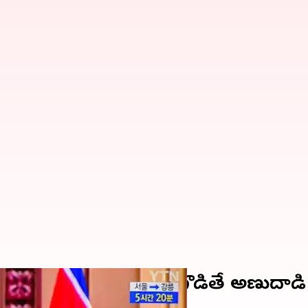
ంచిన ఉత్తర కొరియా.. రెచ్చగొడితే అణుదాడ