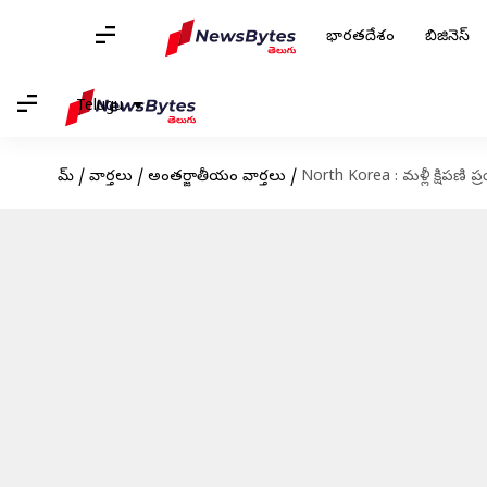
భారతదేశం
బిజినెస్
Telugu
హోమ్
/
వార్తలు
/
అంతర్జాతీయం వార్తలు
/
North Korea : మళ్లీ క్షిపణి 