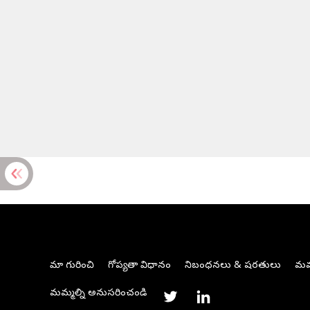
మా గురించి
గోప్యతా విధానం
నిబంధనలు & షరతులు
మమ్
మమ్మల్ని అనుసరించండి