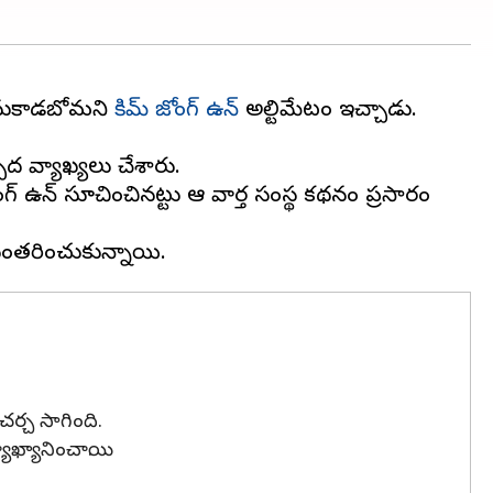
వెనుకాడబోమని
కిమ్ జోంగ్ ఉన్
అల్టిమేటం ఇచ్చాడు.
్పద వ్యాఖ్యలు చేశారు.
్ ఉన్ సూచించినట్టు ఆ వార్త సంస్థ కథనం ప్రసారం
ర్చ సాగింది.
యానించాయి.