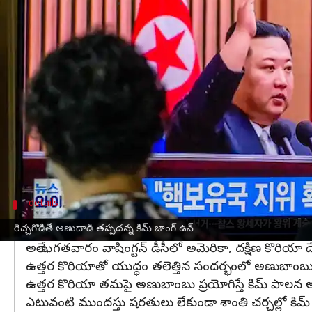
వ్రాసిన వారు
Dec 21, 2023
01:50 pm
TEJAVYAS BESTHA
ఈ వార్తాకథనం ఏంటి
ఉత్తరకొరియా మరోసారి క్షిపణ పరీక్షలు చేపట్టింది. 
ఈ మేరకు ఇవాళ మిసైల్ బ్యూరో ఆధ్వర్యంలో ఖండాంతర బాలిస
ఈ సందర్భంగా సైనికులతో కలిసి నిర్వహించిన మాక్ డ్రిల్‌
ప్రత్యర్థులు అణుబాంబులతో రెచ్చగొడితే, తాము సైతం 
చేసింది.
చర్చల్లో పాల్గొనాలంటూ
దక్షిణ కొరియా
details
గత వారమే ఆ దేశాల మధ్య కీలక సమావేశం
రెచ్చగొడితే అణుదాడి తప్పదన్న కిమ్ జాంగ్ ఉన్
అయితే, గతవారం వాషింగ్టన్ డీసీలో అమెరికా, దక్షిణ కొరియ
ఉత్తర కొరియాతో యుద్ధం తలెత్తిన సందర్భంలో అణుబాంబు 
ఉత్తర కొరియా తమపై అణుబాంబు ప్రయోగిస్తే కిమ్ పాలన
ఎటువంటి ముందస్తు షరతులు లేకుండా శాంతి చర్చల్లో కిమ్ జో