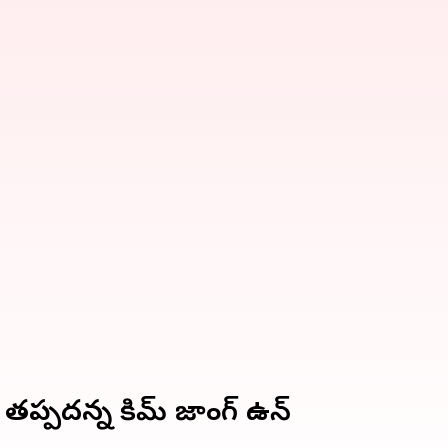
ి తప్పదన్న కిమ్ జాంగ్ ఉన్