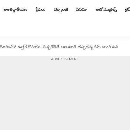
అంతర్జాతీయం
క్రీడలు
టెక్నాలజీ
సినిమా
ఆటోమొబైల్స్
లైఫ్
ప్రయోగించిన ఉత్తర కొరియా.. రెచ్చగొడితే అణుదాడి తప్పదన్న కిమ్ జాంగ్ ఉన్
ADVERTISEMENT