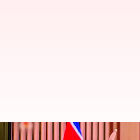
North Korea : మళ్లీ క్షిపణి ప్రయోగి