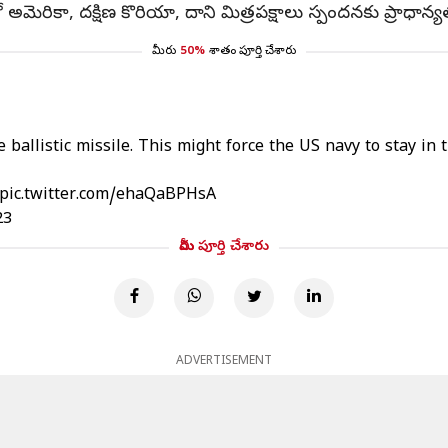
మెరికా, దక్షిణ కొరియా, దాని మిత్రపక్షాలు స్పందనకు ప్రాధాన్య
మీరు
50%
శాతం పూర్తి చేశారు
ballistic missile. This might force the US navy to stay in 
pic.twitter.com/ehaQaBPHsA
23
మీరు పూర్తి చేశారు
ADVERTISEMENT