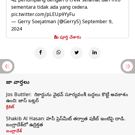
42 penumpang dengan 6 crew selamat dan info
sementara tidak ada yang cedera.
pic.twitter.com/pLEUp9YyFu
— Gerry Soejatman (@GerryS)
September 9,
2024
మీరు పూర్తి చేశారు
తాజా వార్తలు
Jos Buttler: నా రికార్డును వైభవ్ సూర్యవంశీ బద్దలు కొట్టే అవకాశం
ఉంది: జాస్ బట్లర్
క్రికెట్
Shakib Al Hasan: హసీనా ప్రెస్‌మీట్‌ తర్వాత షకీబ్‌ ఇంటిపై దాడి..
బంగ్లాదేశ్‌లో ఉద్రిక్తత
బంగ్లాదేశ్