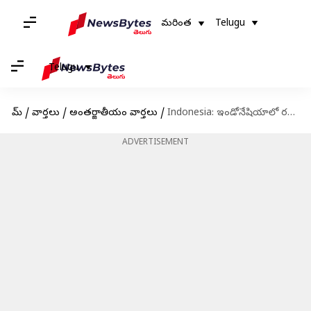
మరింత
Telugu
Telugu
హోమ్
/
వార్తలు
/
అంతర్జాతీయం వార్తలు
/
Indonesia: ఇండోనేషియాలో రన్‌వేపై అదుపుతప్పిన విమానం..48 మందికి గాయాలు
ADVERTISEMENT