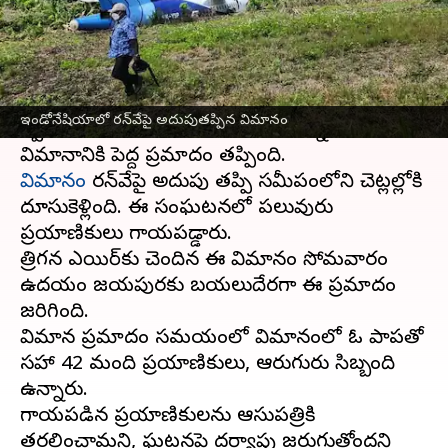
వ్రాసిన వారు
Sep 09, 2024
03:54 pm
Sirish Praharaju
ఈ వార్తాకథనం ఏంటి
ఇండోనేషియా
లోని పపువా ప్రాంతంలోని యాపిన్
ఇండోనేషియాలో రన్‌వేపై అదుపుతప్పిన విమానం
ద్వీపంలో 48 మందితో టేకాఫ్ అవుతున్న ఏటీఆర్-42
విమానం
రన్‌వేపై అదుపు తప్పి సమీపంలోని చెట్లల్లోకి
దూసుకెళ్లింది. ఈ సంఘటనలో పలువురు
ప్రయాణికులు గాయపడ్డారు.
త్రిగన ఎయిర్‌కు చెందిన ఈ విమానం సోమవారం
ఉదయం జయపురకు బయలుదేరగా ఈ ప్రమాదం
జరిగింది.
విమాన ప్రమాదం సమయంలో విమానంలో ఓ పాపతో
సహా 42 మంది ప్రయాణికులు, ఆరుగురు సిబ్బంది
ఉన్నారు.
గాయపడిన ప్రయాణికులను ఆసుపత్రికి
తరలించామని, ఘటనపై దర్యాప్తు జరుగుతోందని