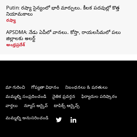
Putin: రష్యా సైన్యంలో భారీ మార్పులు.. కీలక పదవుల్లో కొత్త
నియామకాలు
రష్యా
APSDMA: నేడు ఏపీలో వానలు.. కోస్తా, రాయలసీమలో పలు
జిల్లాలకు అలర్ట్
ఆంధ్రప్రదేశ్
మా గురించి
గోప్యతా విధానం
నిబంధనలు & షరతులు
మమ్మల్ని సంప్రదించండి
నైతిక ప్రవర్తన
ఫిర్యాదుల పరిష్కారం
వార్తలు
న్యూస్ ఆర్కైవ్
టాపిక్స్ ఆర్కైవ్స్
మమ్మల్ని అనుసరించండి