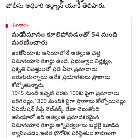
వివరాలు
మరో విమానం కూలిపోవడంతో 54 మంది
మరణించారు
ఇండోనేసియాకు ఆసియాలోనే అత్యంత చెత్త
విమానయాన రికార్డు ఉంది. ప్రభుత్వాల నిర్లక్ష్యం,
ప్రకృతి విపత్తులతో ప్రతి ఏటా ప్రమాదాలు
జరుగుతున్నాయి,అనేక ప్రయాణికులు ప్రాణాలు
కోల్పోతున్నారు.
1945 నుండి ఇప్పటి వరకు 100కు పైగా ప్రమాదాలు
జరిగినట్లు,1300 మందికి పైగా ప్రాణాలు కోల్పోయినట్లు
ఏవియేషన్ సేఫ్టీ నెట్‌వర్క్ డేటా చెబుతోంది.
ఆసియాలో ఇది అత్యంత ప్రమాదకరమైన
విమానయాన రికార్డు.అగ్నిపర్వతాలు బద్దలై బూడిద
వ్యాపించడం,ఇతర భౌగోళిక పరిస్థితుల కారణంగా