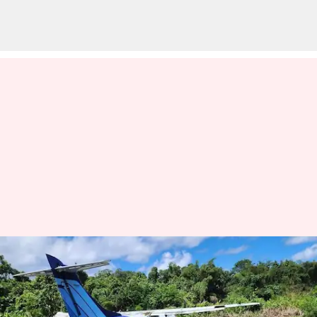
Indonesia: ఇండోనేషియాలో రన్‌వేపై
అదుపుతప్పిన విమానం..48 మందికి
గాయాలు