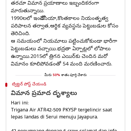
తరచూ విమాన ప్రయాణాలు ఇబ్బందికరంగా
మారుతున్నాయి.
1990లలో ఇండోనేసియా,కొంతకాలం నియంతృత్వ
పరిపాలన తర్వాత,ఆర్థిక వ్యవస్థను పెట్టుబడుల కోసం
తెరిచింది.
ఆ సమయంలో నియమాలు పట్టించుకోకుండా భారీగా
పెట్టుబడులు వచ్చాయి.భద్రతా ఏర్పాట్లలో లోపాలు
ఉన్నాయి.2015లో త్రిగన ఎయిర్‌కు చెందిన మరో
విమానం కూలిపోవడంతో 54 మంది మరణించారు.
మీరు
50%
శాతం పూర్తి చేశారు
ట్విట్టర్ పోస్ట్ చేయండి
విమాన ప్రమాద దృశ్యాలు
Hari ini:
Trigana Air ATR42-509 PKYSP tergelincir saat
lepas landas di Serui menuju Jayapura.