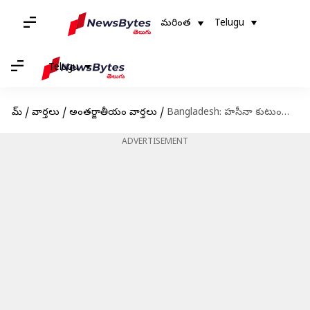
మరింత
Telugu
Telugu
హోమ్
/
వార్తలు
/
అంతర్జాతీయం వార్తలు
/
Bangladesh: హసీనా కుటుంబంపై ప్రతీకార దాడులు..సైమా వాజెద్‌పై ఏసీసీ తీవ్ర ఆరోపణలు
ADVERTISEMENT