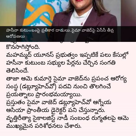
వ్రాసిన వారు
Jan 27, 2025
03:32 pm
Jayachandra Akuri
ఈ వార్తాకథనం ఏంటి
హసీనా కుటుంబంపై ప్రతీకార దాడులు..సైమా వాజెద్‌పై ఏసీసీ తీవ్ర
బంగ్లాదేశ్‌
మాజీ ప్రధాని షేక్‌ హసీనా కుటుంబ సభ్యులను
ఆరోపణలు
లక్ష్యంగా చేసుకుంటూ అక్కడి ప్రభుత్వం దాడులు
కొనసాగిస్తోంది.
మహమ్మద్‌ యూనస్‌ ప్రభుత్వం ఇప్పటికే పలు కేసుల్లో
హసీనా కుటుంబ సభ్యుల పేర్లను చేర్చిన సంగతి
తెలిసిందే.
తాజాగా ఆమె కుమార్తె సైమా వాజెద్‌ను ప్రపంచ ఆరోగ్య
సంస్థ (డబ్ల్యూహెచ్‌వో) పదవి నుంచి తొలగించే
ప్రయత్నాలు ప్రారంభమయ్యాయి.
ప్రస్తుతం సైమా వాజెద్ డబ్ల్యూహెచ్‌వో ఆగ్నేయ
ఆసియా ప్రాంతీయ డైరెక్టర్‌గా పని చేస్తున్నారు.
వృత్తిరీత్యా సైకాలజిస్ట్‌గా నాడీ సంబంధ రుగ్మతలపై ఆమె