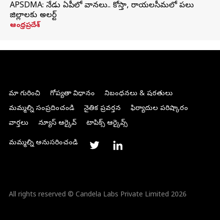
APSDMA: నేడు ఏపీలో వానలు.. కోస్తా, రాయలసీమలో పలు
జిల్లాలకు అలర్ట్
ఆంధ్రప్రదేశ్
మా గురించి
గోప్యతా విధానం
నిబంధనలు & షరతులు
మమ్మల్ని సంప్రదించండి
నైతిక ప్రవర్తన
ఫిర్యాదుల పరిష్కారం
వార్తలు
న్యూస్ ఆర్కైవ్
టాపిక్స్ ఆర్కైవ్స్
మమ్మల్ని అనుసరించండి
All rights reserved © Candela Labs Private Limited 2026