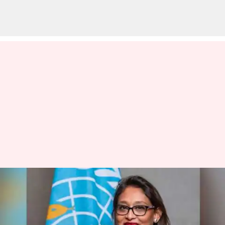
Bangladesh: హసీనా కుటుంబంపై
ప్రతీకార దాడులు..సైమా వాజెద్‌పై ఏసీసీ
తీవ్ర ఆరోపణలు