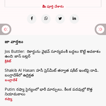
మీరు పూర్తి చేశారు
తాజా వార్తలు
Jos Buttler: నా రికార్డును వైభవ్ సూర్యవంశీ బద్దలు కొట్టే అవకాశం
ఉంది: జాస్ బట్లర్
క్రికెట్
Shakib Al Hasan: హసీనా ప్రెస్‌మీట్‌ తర్వాత షకీబ్‌ ఇంటిపై దాడి..
బంగ్లాదేశ్‌లో ఉద్రిక్తత
బంగ్లాదేశ్
Putin: రష్యా సైన్యంలో భారీ మార్పులు.. కీలక పదవుల్లో కొత్త
నియామకాలు
రష్యా