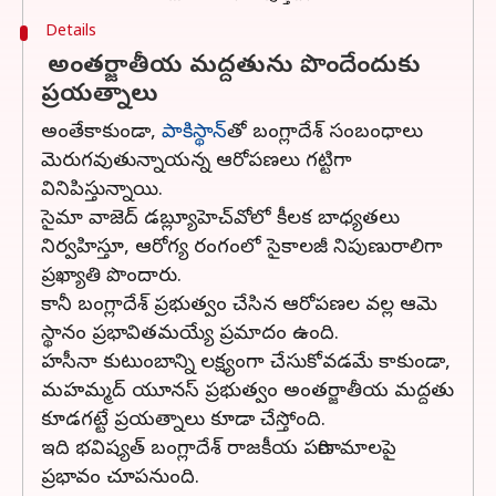
Details
అంతర్జాతీయ మద్దతును పొందేందుకు
ప్రయత్నాలు
అంతేకాకుండా,
పాకిస్థాన్‌
తో బంగ్లాదేశ్‌ సంబంధాలు
మెరుగవుతున్నాయన్న ఆరోపణలు గట్టిగా
వినిపిస్తున్నాయి.
సైమా వాజెద్‌ డబ్ల్యూహెచ్‌వోలో కీలక బాధ్యతలు
నిర్వహిస్తూ, ఆరోగ్య రంగంలో సైకాలజీ నిపుణురాలిగా
ప్రఖ్యాతి పొందారు.
కానీ బంగ్లాదేశ్‌ ప్రభుత్వం చేసిన ఆరోపణల వల్ల ఆమె
స్థానం ప్రభావితమయ్యే ప్రమాదం ఉంది.
హసీనా కుటుంబాన్ని లక్ష్యంగా చేసుకోవడమే కాకుండా,
మహమ్మద్‌ యూనస్‌ ప్రభుత్వం అంతర్జాతీయ మద్దతు
కూడగట్టే ప్రయత్నాలు కూడా చేస్తోంది.
ఇది భవిష్యత్ బంగ్లాదేశ్ రాజకీయ పరిణామాలపై
ప్రభావం చూపనుంది.