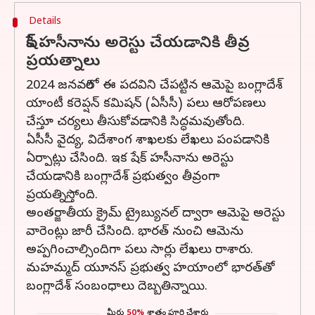
Details
షేక్ హసీనాను అరెస్టు చేయడానికి తీవ్ర
ప్రయత్నాలు
2024 జనవరిలో ఈ పదవిని చేపట్టిన ఆమెపై బంగ్లాదేశ్
యాంటీ కరెప్షన్ కమిషన్ (ఏసీసీ) పలు ఆరోపణలు
చేస్తూ చర్యలు తీసుకోవడానికి సిద్ధమవుతోంది.
ఏసీసీ వైద్య, విదేశాంగ శాఖలకు లేఖలు పంపడానికి
ఏర్పాట్లు చేసింది. ఇక షేక్‌ హసీనాను అరెస్టు
చేయడానికి బంగ్లాదేశ్‌ ప్రభుత్వం తీవ్రంగా
ప్రయత్నిస్తోంది.
అంతర్జాతీయ క్రైమ్‌ ట్రైబ్యునల్‌ ద్వారా ఆమెపై అరెస్టు
వారెంట్లు జారీ చేసింది. భారత్‌ నుంచి ఆమెను
అప్పగించాల్సిందిగా పలు సార్లు లేఖలు రాశారు.
మహమ్మద్‌ యూనస్‌ ప్రభుత్వ హయాంలో భారత్‌తో
బంగ్లాదేశ్‌ సంబంధాలు దెబ్బతిన్నాయి.
మీరు
50%
శాతం పూర్తి చేశారు