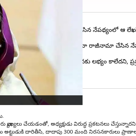
ప్రధానమంత్రి షేక్ హసీనా రాజీనామా చేసిన నేపథ్యంలో ఆ లేఖ
 చుట్టుముట్టారు, వారు షేక్ హసీనా రాజీనామా చేసిన నేపథ్
విన్నానని, కానీ ఆ రాజీనామా లేఖ తనకు లభ్యం కాలేదని, 
ి.
ు వ్యాఖ్యలు చేయడంతో, అధ్యక్షుడు విరుద్ధ ప్రకటనలు చేస్తున్నారన
నలు అట్టుడుకి దారితీసి, దాదాపు 300 మంది నిరసనకారులు ప్రాణా