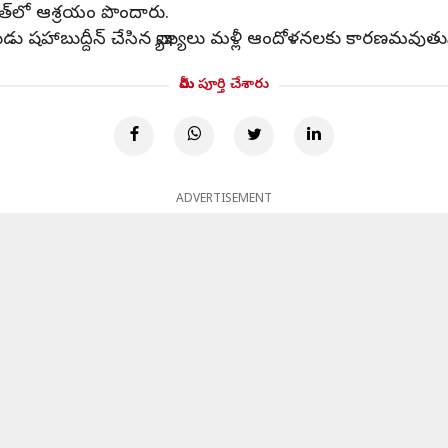
రత్‌లో ఆశ్రయం పొందారు.
ధ్యక్షుడు షహాబుద్దీన్ చేసిన వ్యాఖ్యలు మళ్లీ ఆందోళనలకు కారణమవుత
మీరు పూర్తి చేశారు
ADVERTISEMENT