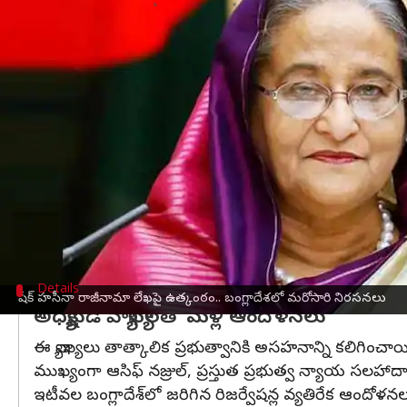
వ్రాసిన వారు
Oct 23, 2024
05:50 pm
Jayachandra Akuri
ఈ వార్తాకథనం ఏంటి
బంగ్లాదేశ్‌
లో ప్రస్తుతం తీవ్ర ఉత్కంఠ నెలకొంది. ముఖ్యంగా 
ప్రస్తుతం ఉద్రిక్తతలు రేపుతున్నాయి.
ప్రస్తుతం, ఆందోళనకారులు అధ్యక్ష భవనమైన 'బంగాభబన్'ను
షేక్ హసీనా
ప్రధానమంత్రి పదవికి రాజీనామా చేసినట్లు 
దేశాధ్యక్షుడు షహాబుద్దీన్‌ పేర్కొన్నారు.
Details
షేక్ హసీనా రాజీనామా లేఖపై ఉత్కంఠం.. బంగ్లాదేశలో మరోసారి నిరసనలు
అధ్యక్షుడి వ్యాఖ్యలతో మళ్లీ ఆందోళనలు
ఈ వ్యాఖ్యలు తాత్కాలిక ప్రభుత్వానికి అసహనాన్ని కలిగించాయ
ముఖ్యంగా ఆసిఫ్ నజ్రుల్, ప్రస్తుత ప్రభుత్వ న్యాయ సలహాదార
ఇటీవల బంగ్లాదేశ్‌లో జరిగిన రిజర్వేషన్ల వ్యతిరేక ఆందోళ