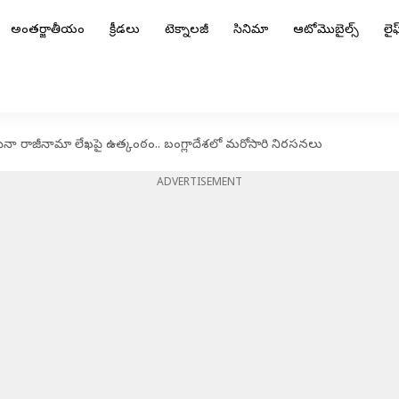
అంతర్జాతీయం
క్రీడలు
టెక్నాలజీ
సినిమా
ఆటోమొబైల్స్
లైఫ్
సీనా రాజీనామా లేఖపై ఉత్కంఠం.. బంగ్లాదేశలో మరోసారి నిరసనలు
ADVERTISEMENT