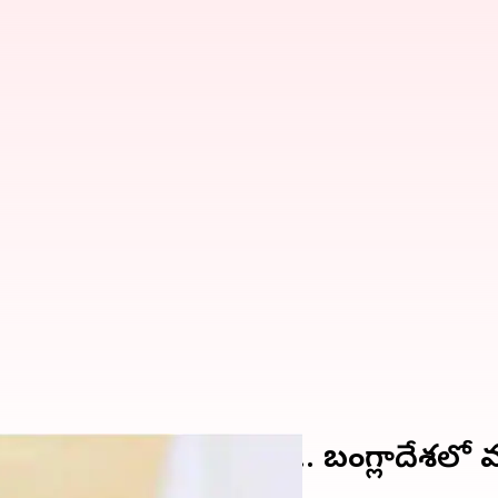
ాజీనామా లేఖపై ఉత్కంఠం.. బంగ్లాదేశలో