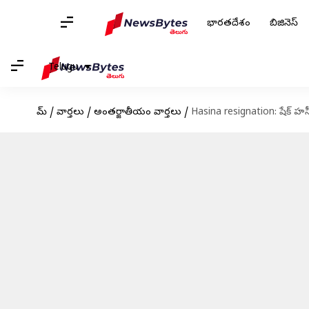
భారతదేశం
బిజినెస్
Telugu
హోమ్
/
వార్తలు
/
అంతర్జాతీయం వార్తలు
/
Hasina resignation: షేక్ హ