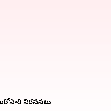
 మరోసారి నిరసనలు