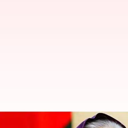
Hasina resignation: షేక్ హసీనా ర