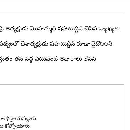
పై అధ్యక్షుడు మొహమ్మద్ షహాబుద్దీన్ చేసిన వ్యాఖ్యలు
యంలో దేశాధ్యక్షుడు షహాబుద్దీన్‌ కూడా వైదొలగాలని
ప్రస్తుతం తన వద్ద ఎటువంటి ఆధారాలు లేవని
ి అభిప్రాయపడ్డారు.
లు కోల్పోయారు.