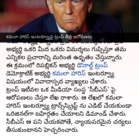
సంస్థపై చట్టపరమైన చర్యలు
వ్రాసిన వారు
Oct 22, 2024
10:54 am
Sirish Praharaju
ఈ వార్తాకథనం ఏంటి
కమలా హారిస్‌ ఇంటర్వ్యూపై ట్రంప్ తీవ్ర ఆరోపణలు
అమెరికా
అధ్యక్ష ఎన్నికల ప్రచారం వేడెక్కుతోంది. ప్రతి
అభ్యర్థి ఒకరి మీద ఒకరు విమర్శలు గుప్పిస్తూ తమ
ఎన్నికల ప్రచారాన్ని మరింత ఉధృతం చేస్తున్నారు.
ఈ క్రమంలో రిపబ్లికన్ అభ్యర్థి
డొనాల్డ్ ట్రంప్
డెమోక్రాటిక్ అభ్యర్థి
కమలా హారిస్
ఇంటర్వ్యూ
విషయంలో వివాదాస్పద వ్యాఖ్యలు చేశారు.
ట్రంప్ ఇటీవల ఒక మీడియా సంస్థ 'సీబీఎస్‌' పై
ఆరోపణలు చేస్తూ లేఖ రాశారు. ఆ లేఖలో కమలా
హారిస్ ఇంటర్వ్యూ ట్రాన్స్‌స్క్రిప్ట్‌ ను ఎడిట్ చేయకుండా
ఒరిజినల్‌గా బహిర్గతం చేయాలని డిమాండ్ చేశారు.
సీబీఎస్‌ ఆ పని చేయకపోతే, న్యాయపరమైన చర్యలు