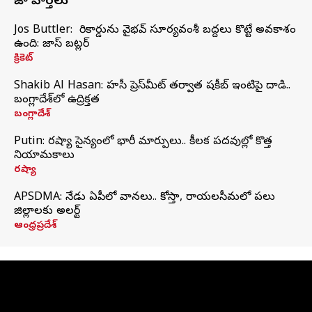
తాజా వార్తలు
Jos Buttler: నా రికార్డును వైభవ్ సూర్యవంశీ బద్దలు కొట్టే అవకాశం
ఉంది: జాస్ బట్లర్
క్రికెట్
Shakib Al Hasan: హసీనా ప్రెస్‌మీట్‌ తర్వాత షకీబ్‌ ఇంటిపై దాడి..
బంగ్లాదేశ్‌లో ఉద్రిక్తత
బంగ్లాదేశ్
Putin: రష్యా సైన్యంలో భారీ మార్పులు.. కీలక పదవుల్లో కొత్త
నియామకాలు
రష్యా
APSDMA: నేడు ఏపీలో వానలు.. కోస్తా, రాయలసీమలో పలు
జిల్లాలకు అలర్ట్
ఆంధ్రప్రదేశ్