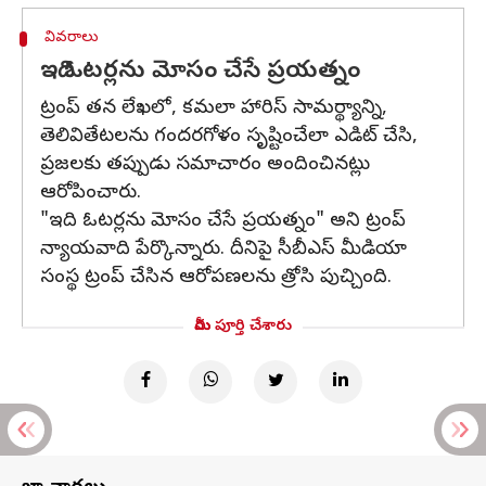
వివరాలు
ఇది ఓటర్లను మోసం చేసే ప్రయత్నం
ట్రంప్ తన లేఖలో, కమలా హారిస్ సామర్థ్యాన్ని,
తెలివితేటలను గందరగోళం సృష్టించేలా ఎడిట్ చేసి,
ప్రజలకు తప్పుడు సమాచారం అందించినట్లు
ఆరోపించారు.
"ఇది ఓటర్లను మోసం చేసే ప్రయత్నం" అని ట్రంప్
న్యాయవాది పేర్కొన్నారు. దీనిపై సీబీఎస్‌ మీడియా
సంస్థ ట్రంప్ చేసిన ఆరోపణలను త్రోసి పుచ్చింది.
మీరు పూర్తి చేశారు