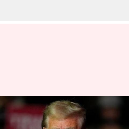
Kamala Harris-Donald Trump:
కమలా హారిస్‌ ఇంటర్వ్యూపై ట్రంప్ తీవ్ర
ఆరోపణలు .. CBS న్యూస్‌ మీడియా