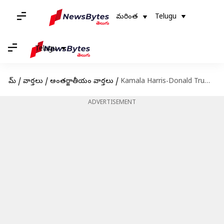
మరింత
Telugu
Telugu
హోమ్
/
వార్తలు
/
అంతర్జాతీయం వార్తలు
/
Kamala Harris-Donald Trump: కమలా హారిస్‌ ఇంటర్వ్యూపై ట్రంప్ తీవ్ర ఆరోపణలు .. CBS న్యూస్‌ మీడియా సంస్థపై చట్టపరమైన చర్యలు
ADVERTISEMENT