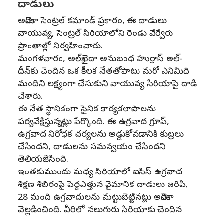
దాడులు
అమెరికా సెంట్రల్ కమాండ్ ప్రకారం, ఈ దాడులు
వాయువ్య, సెంట్రల్ సిరియాలోని రెండు వేర్వేరు
ప్రాంతాల్లో నిర్వహించారు.
మంగళవారం, అల్‌ఖైదా అనుబంధ హుర్రాస్ అల్-
దీన్‌కు చెందిన ఒక కీలక నేతతోపాటు మరో ఎనిమిది
మందిని లక్ష్యంగా చేసుకుని వాయువ్య సిరియాపై దాడి
చేశారు.
ఈ నేత స్థానికంగా సైనిక కార్యకలాపాలను
పర్యవేక్షిస్తున్నట్లు పేర్కొంది. ఈ ఉగ్రవాద గ్రూప్,
ఉగ్రవాద నిరోధక చర్యలను అడ్డుకోవడానికి కుట్రలు
చేసిందని, దాడులను సమన్వయం చేసిందని
తెలియజేసింది.
ఇంతకుముందు మధ్య సిరియాలో ఐసిస్ ఉగ్రవాద
శిక్షణ శిబిరంపై పెద్దఎత్తున వైమానిక దాడులు జరిపి,
28 మంది ఉగ్రవాదులను మట్టుబెట్టినట్లు అమెరికా
వెల్లడించింది. వీరిలో నలుగురు సిరియాకు చెందిన