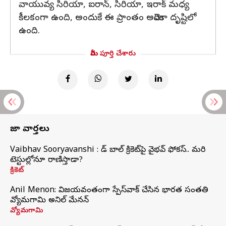
వాయువ్య సిరియా, ఐరాన్, సిరియా, ఇరాక్ మధ్య
కీలకంగా ఉంది, అందుకే ఈ ప్రాంతం అమెరికా దృష్టిలో
ఉంది.
మీరు పూర్తి చేశారు
తాజా వార్తలు
Vaibhav Sooryavanshi : రెడ్ బాల్ క్రికెట్‌పై వైభవ్ ఫోకస్.. మరి
టెస్టుల్లోనూ రాణిస్తాడా?
క్రికెట్
Anil Menon: విజయవంతంగా స్పేస్‌వాక్‌ చేసిన భారత సంతతి
వ్యోమగామి అనిల్‌ మేనన్
వ్యోమగామి