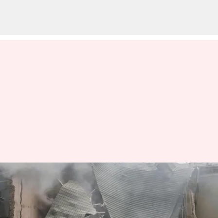
Strikes in Syria: సిరియాపై అమెరికా
సైన్యం దాడి.. 37 మంది ఐఎస్
ఉగ్రవాదులు మృతి