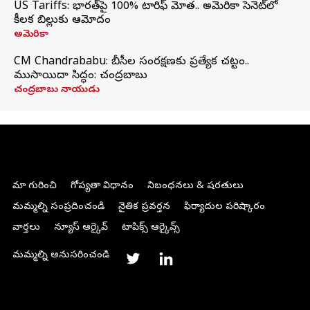
US Tariffs: భారత్‌పై 100% టారిఫ్‌ మోత.. అమెరికా సెనెట్‌లో
కీలక బిల్లుకు ఆమోదం
అమెరికా
CM Chandrababu: బీసీల సంరక్షణకు ప్రత్యేక చట్టం..
ముసాయిదా సిద్ధం: చంద్రబాబు
చంద్రబాబు నాయుడు
మా గురించి
గోప్యతా విధానం
నిబంధనలు & షరతులు
మమ్మల్ని సంప్రదించండి
నైతిక ప్రవర్తన
ఫిర్యాదుల పరిష్కారం
వార్తలు
న్యూస్ ఆర్కైవ్
టాపిక్స్ ఆర్కైవ్స్
మమ్మల్ని అనుసరించండి