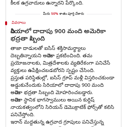
కీలక ఉగ్రవాదులు ఉన్నారని పేర్కొంది.
మీరు
50%
శాతం పూర్తి చేశారు
వివరాలు
సిరియాలో దాదాపు 900 మంది అమెరికా
భద్రతా సిబ్బంది
తాజా దాడులతో ఐసిస్ శక్తిసామర్థ్యాలు
దెబ్బతిన్నాయని అమెరికా ప్రకటించింది. తమ
ప్రయోజనాలకు, మిత్రదేశాలకు వ్యతిరేకంగా పనిచేసే
వ్యక్తులు ఉపేక్షించబడబోరని స్పష్టం చేసింది.
ప్రస్తుత పరిస్థితుల్లో, ఐసిస్ గ్రూప్ మళ్లీ విస్తరించకుండా
అడ్డుకునేందుకు సిరియాలో దాదాపు 900 మంది
అమెరికా భద్రతా సిబ్బంది మోహరించబడ్డారు.
అమెరికా స్థానిక భాగస్వాములు అయిన కుర్దిష్
నాయకత్వంలోని సిరియన్ డెమొక్రాటిక్ ఫోర్స్‌తో కలిసి
పనిచేస్తోంది.
ఇరాన్ మద్దతున్న ఉగ్రవాద గ్రూపులు పనిచేస్తున్న