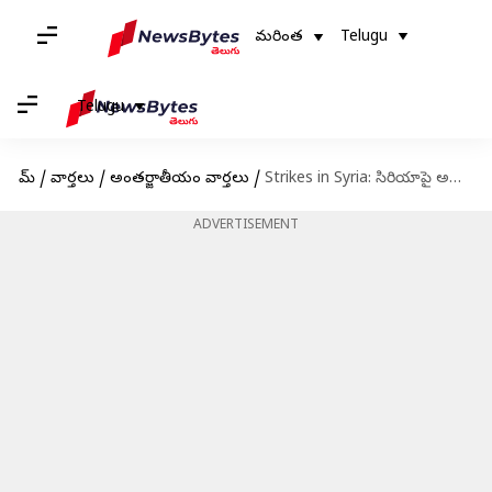
మరింత
Telugu
Telugu
హోమ్
/
వార్తలు
/
అంతర్జాతీయం వార్తలు
/
Strikes in Syria: సిరియాపై అమెరికా సైన్యం దాడి.. 37 మంది ఐఎస్ ఉగ్రవాదులు మృతి
ADVERTISEMENT