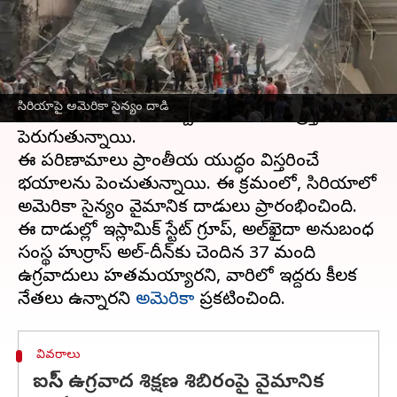
వ్రాసిన వారు
Sep 30, 2024
08:41 am
Sirish Praharaju
ఈ వార్తాకథనం ఏంటి
లెబనాన్‌
లో హెజ్బొల్లా మిలిటెంట్లపై
ఇజ్రాయెల్
వరుస
సిరియాపై అమెరికా సైన్యం దాడి
దాడులు జరపడంతో పశ్చిమాసియాలో ఉద్రిక్తతలు
పెరుగుతున్నాయి.
ఈ పరిణామాలు ప్రాంతీయ యుద్ధం విస్తరించే
భయాలను పెంచుతున్నాయి. ఈ క్రమంలో, సిరియాలో
అమెరికా సైన్యం వైమానిక దాడులు ప్రారంభించింది.
ఈ దాడుల్లో ఇస్లామిక్ స్టేట్ గ్రూప్, అల్‌ఖైదా అనుబంధ
సంస్థ హుర్రాస్ అల్-దీన్‌కు చెందిన 37 మంది
ఉగ్రవాదులు హతమయ్యారని, వారిలో ఇద్దరు కీలక
నేతలు ఉన్నారని
అమెరికా
వివరాలు
ఐసిస్ ఉగ్రవాద శిక్షణ శిబిరంపై వైమానిక