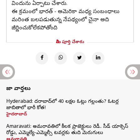
విందును ఏర్పాటు చేశారు.
ఈ క్రమంలో భారత్ - అమెరికా మధ్య సంబంధాలు
మరింత బలపడుతున్న నేపథ్యంలో చైనా అది
జీర్ణించుకోలేకపోతోంది.
మీరు పూర్తి చేశారు
తాజా వార్తలు
Hyderabad: హైదరాబాద్‌లో 40 లక్షల ఓట్లు గల్లంతు? ఓటర్ల
జాబితాలో భారీ కోత!
హైదరాబాద్
Amaravati: అమరావతిలో కీలక ప్రాజెక్టులు రెడీ.. సీడ్‌ యాక్సెస్‌
రోడ్డు, ఎమ్మెల్యే-ఎమ్మెల్సీ టవర్లకు తుది మెరుగులు
అమరావతి