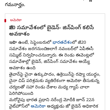
అమెరికా
జీ20 సమావేశంలో బైడెన్- జిన్‌పింగ్ కలిసే
అవకాశం
ఇదిలా ఉంటే, సెప్టెంబరులో
భారతదేశం
లో జీ20
సమావేశం జరగనుంది. అలాగే నవంబర్‌లో ఏపీఈసీ
సమ్మిట్ నిర్వహించనున్నారు. ఈ రెండు ఈవెంట్లలో
సమావేశాల్లో బైడెన్, జిన్‌పింగ్ సమావేశం అయ్యే
అవకాశం ఉంది.
తైవాన్‌పై చైనా ఉక్కుపాదం, ఉక్రెయిన్‌పై రష్యా యుద్ధం,
చైనా చిప్ పరిశ్రమకు వ్యతిరేకంగా అమెరికా తీసుకున్న
చర్యలతో సహా రెండు దేశాల మధ్య గ్యాప్ చాలా
పెరిగిపోయింది.
మరోవైపు భారత ప్రధాని నరేంద్ర మోదీకి జూన్ 22న
వైట్‌హౌస్‌లో
అమెరికా
అధ్యక్షుడు జో బైడెన్ అధికారిక