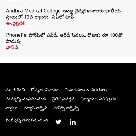
Andhra Medical College: ఆంధ్ర వైద్యకళాశాలకు జాతీయ
స్థాయిలో 13వ ర్యాంకు.. ఏపీలో టాప్
ఆంధ్రప్రదేశ్
PhonePe: ఫోన్‌పేలో ఎఫ్‌డీ, ఆర్‌డీ సేవలు.. రోజుకు రూ.100తో
పొదుపు
ఫోన్‌ పే
మా గురించి
గోప్యతా విధానం
నిబంధనలు & షరతులు
మమ్మల్ని సంప్రదించండి
నైతిక ప్రవర్తన
ఫిర్యాదుల పరిష్కారం
వార్తలు
న్యూస్ ఆర్కైవ్
టాపిక్స్ ఆర్కైవ్స్
మమ్మల్ని అనుసరించండి