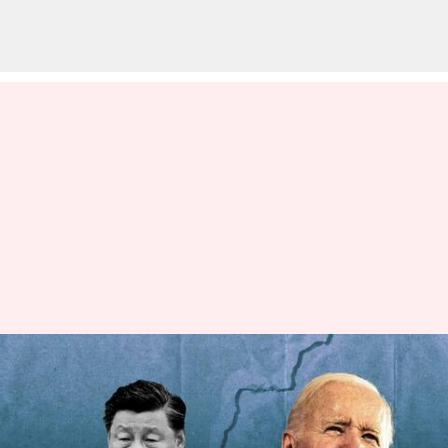
జిన్‌పింగ్‌ ఓ నియంత: చైనా
అధ్యక్షుడిపై బైడెన్ సంచలన
వ్యాఖ్యలు