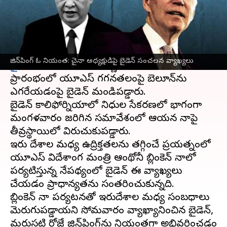
వ్రాసిన వారు
Jun 21, 2023
03:07 pm
Stalin
ఈ వార్తాకథనం ఏంటి
చైనా
అధ్యక్షుడు జిన్‌పింగ్‌ను అమెరికా అధ్యక్షుడు
జో
జిన్‌పింగ్‌ ఓ నియంత: చైనా అధ్యక్షుడిపై బైడెన్ సంచలన వ్యాఖ్యలు
బైడెన్
'నియంత'గా అభివర్ణించారు. ఈ ఏడాది
ప్రారంభంలో యూఎస్‌ గగనతలంపై బెలూన్‌ను
ఎగరేయడంపై బైడెన్ మండిపడ్డారు.
బైడెన్ కాలిఫోర్నియాలో నిధుల సేకరణలో భాగంగా
మంగళవారం జరిగిన సమావేశంలో ఆయన చైనాపై
తీవ్రస్థాయిలో విరుచుకుపడ్డారు.
ఇరు దేశాల మధ్య ఉద్రిక్తతలను తగ్గించే ప్రయత్నంలో
యూఎస్ విదేశాంగ మంత్రి ఆంథోనీ బ్లింకెన్ చైనాలో
పర్యటిస్తున్న నేపథ్యంలో బైడెన్ ఈ వ్యాఖ్యలు
చేయడం ప్రాధాన్యతను సంతరించుకున్నది.
బ్లింకెన్ చైనా పర్యటనతో ఇరుదేశాల మధ్య సంబధాలు
మెరుగుపడ్డాయని సోమవారం వ్యాఖ్యానించిన బైడెన్,
మరుసటి రోజే జిన్‌పింగ్‌ను నియంతగా అభివర్ణించడం