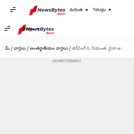
మరింత
Telugu
Telugu
హోమ్
/
వార్తలు
/
అంతర్జాతీయం వార్తలు
/
జిన్‌పింగ్‌ ఓ నియంత: చైనా అధ్యక్షుడిపై బైడెన్ సంచలన వ్యాఖ్యలు
ADVERTISEMENT