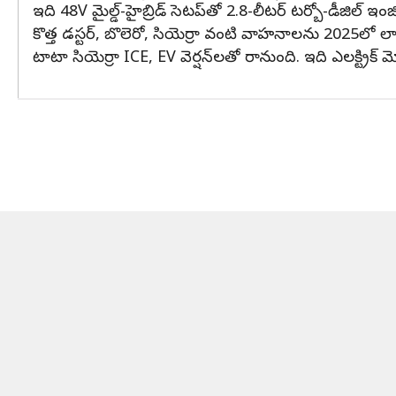
ఇది 48V మైల్డ్-హైబ్రిడ్ సెటప్‌తో 2.8-లీటర్ టర్బో-డీజిల్ ఇంజ
కొత్త డస్టర్, బొలెరో, సియెర్రా వంటి వాహనాలను 2025లో లా
టాటా సియెర్రా ICE, EV వెర్షన్‌లతో రానుంది. ఇది ఎలక్ట్రి