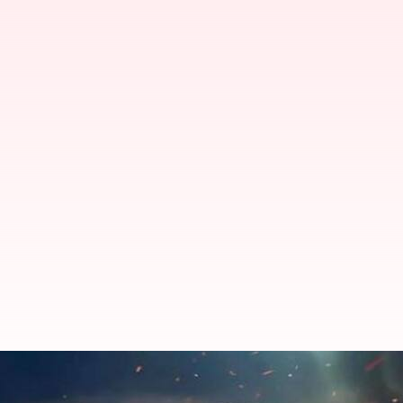
Upcoming SUVs: అద్భుతమైన ఫీచర్ల