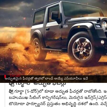
వ్రాసిన వారు
Dec 13, 2023
12:21 pm
Jayachandra Akuri
ఈ వార్తాకథనం ఏంటి
ఇండియాలో ఎస్‌యూవీ వాహనాల మార్కెట్ వేగంగా వృద్ధి 
ఇప్పటికే ఈ రంగంలో
మహీంద్రా
స్కార్పియో, మహీంద్రా 
త్వరలో మరెన్నో వాహనాలు ఇండియాలో లాంచ్ అయ్యే 
మహీంద్రా,
టాటా మోటార్స్
, MG మోటార్, ఫోర్స్ మోటార
ప్రస్తుతం వాటి గురించి తెలుసుకుందాం.
మహీంద్రా థార్ (5-డోర్లు) 2024 మధ్య నాటికి రోడ్లపైకి రా
Details
అద్భుతమైన ఫీచర్లతో త్వరలో లాంచ్ అయ్యే ఎస్‌యూవీలు ఇవే
ఫోర్స్ గుర్ఖాలో అద్భుత ఫీచర్లు
ఫోర్స్ గూర్ఖా (5-డోర్)లో కూడా అద్భుత ఫీచర్లతో రాబోతోంది. 
బహుముఖ సీటింగ్ కాన్ఫిగరేషన్‌లు, మెరుగైన ఇన్‌గ్రెస్/ఎగ్రెస
టొయోటా ఫార్చ్యూనర్ ప్రస్తుతం అభివృద్ధి దశలో ఉంది. వ