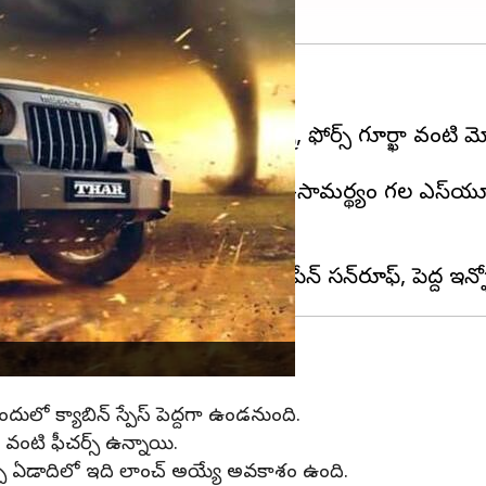
చెందుతోంది.
థార్ (3-డోర్), మారుతి సుజుకి జిమ్నీ, ఫోర్స్ గూర్ఖా వం
అవకాశం ఉంది.
్స్ టయోటా నుండి త్వరలో ఆఫ్-రోడ్-సామర్థ్యం గల ఎస్‌యూవ
వడానికి సిద్ధంగా ఉంది.
ఇందులో క్యాబిన్ స్పేస్ పెద్దగా ఉండనుంది.
్‌ వంటి ఫీచర్స్ ఉన్నాయి.
చ్చే ఏడాదిలో ఇది లాంచ్ అయ్యే అవకాశం ఉంది.