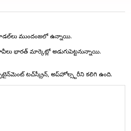
టి మోడల్‌లు ముందంజలో ఉన్నాయి.
ీలు భారత్ మార్కెట్లో అడుగుపెట్టనున్నాయి.