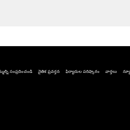
మల్ని సంప్రదించండి
నైతిక ప్రవర్తన
ఫిర్యాదుల పరిష్కారం
వార్తలు
న్యూ