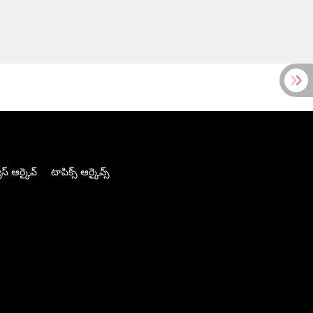
స్ ఆర్కైవ్
టాపిక్స్ ఆర్కైవ్స్