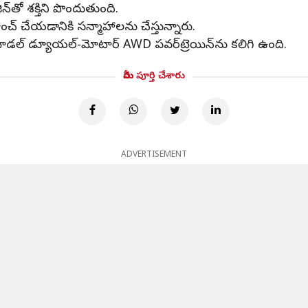
ిన్‌తో శక్తిని పొందుతుంది.
ంచ్ చేయడానికి సన్మాహాలను చేస్తున్నారు.
క్ మోడల్ డ్యూయల్-మోటార్ AWD పవర్‌ట్రెయిన్‌ను కలిగి ఉంది.
మీరు పూర్తి చేశారు
ADVERTISEMENT