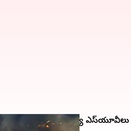
తో త్వరలో లాంచ్ అయ్యే ఎస్‌యూవీలు