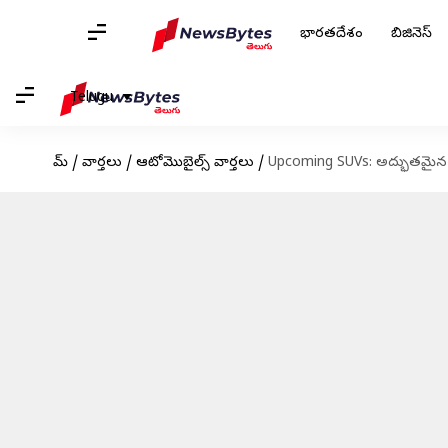
భారతదేశం
బిజినెస్
Telugu
హోమ్
/
వార్తలు
/
ఆటోమొబైల్స్ వార్తలు
/
Upcoming SUVs: అద్భుతమైన ఫ