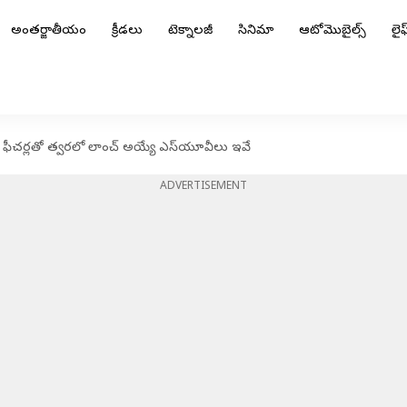
అంతర్జాతీయం
క్రీడలు
టెక్నాలజీ
సినిమా
ఆటోమొబైల్స్
లైఫ్
ీచర్లతో త్వరలో లాంచ్ అయ్యే ఎస్‌యూవీలు ఇవే
ADVERTISEMENT