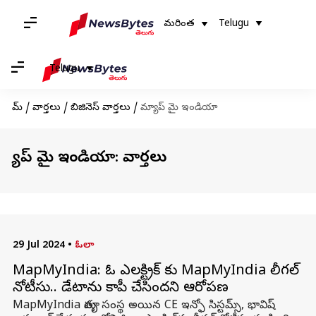
మరింత
Telugu
Telugu
హోమ్
/
వార్తలు
/
బిజినెస్ వార్తలు
/
మ్యాప్ మై ఇండియా
మ్యాప్ మై ఇండియా: వార్తలు
29 Jul 2024
•
ఓలా
MapMyIndia: ఓలా ఎలక్ట్రిక్ కు MapMyIndia లీగల్
నోటీసు.. డేటాను కాపీ చేసిందని ఆరోపణ
MapMyIndia మాతృ సంస్థ అయిన CE ఇన్ఫో సిస్టమ్స్, భావిష్