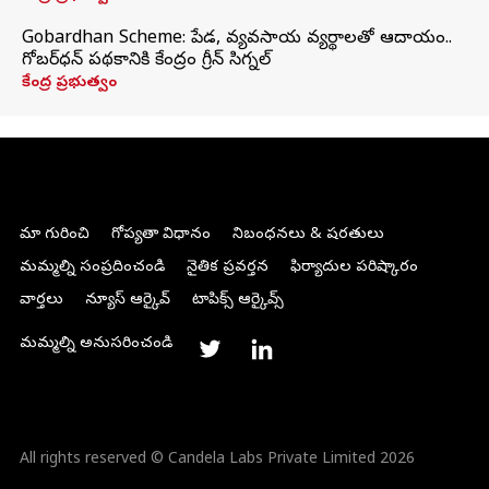
Gobardhan Scheme: పేడ, వ్యవసాయ వ్యర్థాలతో ఆదాయం..
గోబర్‌ధన్ పథకానికి కేంద్రం గ్రీన్ సిగ్నల్
కేంద్ర ప్రభుత్వం
మా గురించి
గోప్యతా విధానం
నిబంధనలు & షరతులు
మమ్మల్ని సంప్రదించండి
నైతిక ప్రవర్తన
ఫిర్యాదుల పరిష్కారం
వార్తలు
న్యూస్ ఆర్కైవ్
టాపిక్స్ ఆర్కైవ్స్
మమ్మల్ని అనుసరించండి
All rights reserved © Candela Labs Private Limited 2026