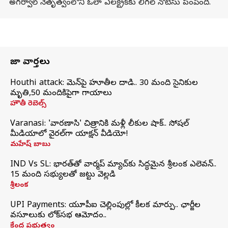
అగర్వాల్ నేతృత్వంలోని ఓలా ఎలక్ట్రిక్‌కు లీగల్ నోటీసు పంపింది.
తాజా వార్తలు
Houthi attack: యెమెన్‌పై హూతీల దాడి.. 30 మంది సైనికుల
మృతి,50 మందికిపైగా గాయాలు
హౌతీ రెబెల్స్
Varanasi: 'వారణాసి' చిత్రానికి మళ్లీ లీకుల షాక్.. సోషల్
మీడియాలో వైరల్‌గా యాక్షన్ వీడియో!
మహేష్ బాబు
IND Vs SL: భారత్‌తో వార్మప్‌ మ్యాచ్‌కు సిద్ధమైన శ్రీలంక ఎలెవన్..
15 మంది సభ్యులతో జట్టు వెల్లడి
శ్రీలంక
UPI Payments: యూపీఐ చెల్లింపుల్లో కీలక మార్పు.. ఛార్జీల
వసూలుకు లోక్‌సభ ఆమోదం..
కేంద్ర ప్రభుత్వం