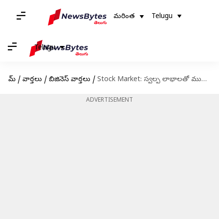
మరింత
Telugu
Telugu
హోమ్
/
వార్తలు
/
బిజినెస్ వార్తలు
/
Stock Market: స్వల్ప లాభాలతో ముగిసిన దేశీయ మార్కెట్ సూచీలు
ADVERTISEMENT