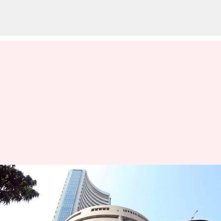
Stock Market: స్వల్ప లాభాలతో
ముగిసిన దేశీయ మార్కెట్ సూచీలు
వ్రాసిన వారు
Jul 04, 2025
04:24 pm
Sirish Praharaju