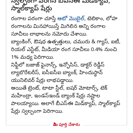
స్వల్పంగా పెరిగిన బీఎస్‌ఈ మిడ్‌క్యాప్‌,
స్మాల్‌క్యాప్ షేర్లు
రంగాల పరంగా చూస్తే
ఆటో మొబైల్‌
, టెలికాం, లోహ
రంగాలను మినహాయిస్తే మిగిలిన అన్ని రంగాల
సూచీలు లాభాలను నమోదు చేశాయి.
బ్యాంకింగ్‌, ఔషధ ఉత్పత్తులు, చమురు & గ్యాస్, ఐటీ,
రియల్ ఎస్టేట్, మీడియా రంగ సూచీలు 0.4% నుంచి
1% మధ్య పెరిగాయి.
నిఫ్టీలో బజాజ్ ఫైనాన్స్, ఇన్ఫోసిస్, డాక్టర్ రెడ్డీస్
ల్యాబొరేటరీస్, ఐసీఐసీఐ బ్యాంక్, హిందుస్థాన్
యునిలివర్ షేర్లు లాభపడ్డాయి.
అయితే ట్రెంట్, టాటా స్టీల్, ఐషర్ మోటార్స్, టెక్
మహీంద్రా, ఇండస్‌ఇండ్ బ్యాంక్ షేర్లు నష్టాల
పాలయ్యాయి. అలాగే బీఎస్‌ఈ మిడ్‌క్యాప్‌, స్మాల్‌క్యాప్
షేర్లు స్వల్పంగా పెరిగాయి.
మీరు పూర్తి చేశారు