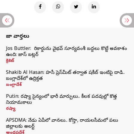
తాజా వార్తలు
Jos Buttler: నా రికార్డును వైభవ్ సూర్యవంశీ బద్దలు కొట్టే అవకాశం
ఉంది: జాస్ బట్లర్
క్రికెట్
Shakib Al Hasan: హసీనా ప్రెస్‌మీట్‌ తర్వాత షకీబ్‌ ఇంటిపై దాడి..
బంగ్లాదేశ్‌లో ఉద్రిక్తత
బంగ్లాదేశ్
Putin: రష్యా సైన్యంలో భారీ మార్పులు.. కీలక పదవుల్లో కొత్త
నియామకాలు
రష్యా
APSDMA: నేడు ఏపీలో వానలు.. కోస్తా, రాయలసీమలో పలు
జిల్లాలకు అలర్ట్
ఆంధ్రప్రదేశ్