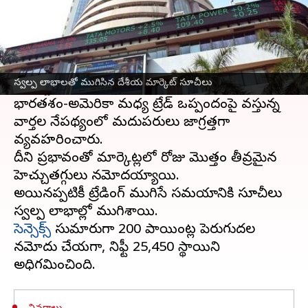
ఈ వార్తాకథనం ఏంటి
దేశీయ
స్టాక్ మార్కెట్
సూచీలు ఈవారం చివరికి స్వల్ప
లాభాలతో ముగిశాయి.
స్వల్ప లాభాలతో ముగిసిన దేశీయ మార్కెట్ సూచీలు
అంతర్జాతీయంగా పాజిటివ్ సిగ్నల్స్ కనిపించినప్పటికీ,
భారతదేశం-అమెరికా మధ్య ట్రేడ్ ఒప్పందంపై వస్తున్న
వార్తల నేపథ్యంలో మదుపరులు జాగ్రత్తగా
వ్యవహరించారు.
దీని ప్రభావంతో మార్కెట్లలో రోజు మొత్తం తీవ్రమైన
హెచ్చుతగ్గులు నమోదయ్యాయి.
అయినప్పటికీ ట్రేడింగ్ ముగిసే సమయానికి సూచీలు
సెన్సెక్స్
సుమారుగా 200 పాయింట్ల పెరుగుదల
నమోదు చేయగా, నిఫ్టీ 25,450 స్థాయిని