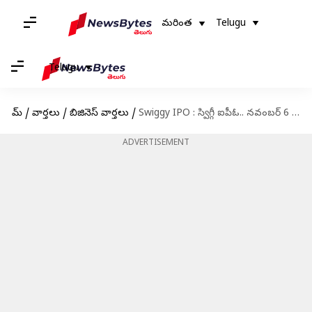
మరింత
Telugu
Telugu
హోమ్
/
వార్తలు
/
బిజినెస్ వార్తలు
/
Swiggy IPO : స్విగ్గీ ఐపీఓ.. నవంబర్ 6 నుండి 8 వరకు సబ్‌స్క్రిప్షన్
ADVERTISEMENT