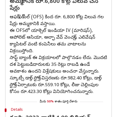
అమ్మకానికి రూ.6,800 కోట్ల విలువ చేసే
షేర్లు
ఆఫర్ ఫర్ సేల్ (OFS) కింద రూ. 6,800 కోట్ల విలువ గల
షేర్లు అమ్మకానికి వస్తాయి.
ఈ OFSలో యాక్సెల్ ఇండియా IV (మారిషస్),
అపోలెట్ ఆసియా, ఆల్ఫా వేవ్ వెంచర్స్, ఎలివేషన్
క్యాపిటల్ వంటి కంపెనీలు తమ వాటాలను
విక్రయిస్తోంది.
సాఫ్ట్ బ్యాంక్ ఈ విక్రయాలలో పాల్గొనడం లేదు. మొదటి
దశ పెట్టుబడిదారులకు 35 రెట్లు రాబడి ఉండే
అవకాశం ఉందని విశ్లేషకులు అంచనా వేస్తున్నారు.
స్కూట్సీ డార్క్ స్టోర్స్ విస్తరణకు రూ.982.40 కోట్లు, డార్క్
స్టోర్స్ ఏర్పాటుకు రూ.559.10 కోట్లు, లీజు చెల్లింపుల
కోసం రూ.423.30 కోట్లు వినియోగించనున్నారు.
మీరు
50%
శాతం పూర్తి చేశారు
Details