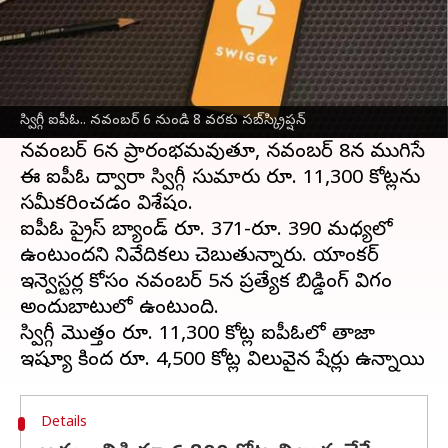
ఈ వార్తాకథనం ఏంటి
భారత స్టాక్ మార్కెట్‌లోకి రాబోయే సరికొత్త ఐపీఓలో
స్విగ్గీ
ఐపీఓ అనేక ఆసక్తికర అంశాలను
స్విగ్గీ ఐపీఓ.. నవంబర్ 6 నుండి 8 వరకు సబ్‌స్క్రిప్షన్
అందుబాటులోకి తీసుకొస్తుంది.
నవంబర్ 6న ప్రారంభమవుతూ, నవంబర్ 8న ముగిసే
ఈ ఐపీఓ ద్వారా స్విగ్గీ సుమారు రూ. 11,300 కోట్లను
సమీకరించడం విశేషం.
ఐపీఓ ప్రైస్ బ్యాండ్ రూ. 371-రూ. 390 మధ్యలో
ఉంటుందని నివేదికలు చెబుతున్నారు. యాంకర్
ఇన్వెస్టర్ల కోసం నవంబర్ 5న ప్రత్యేక బిడ్డింగ్ విభాగం
అందుబాటులో ఉంటుంది.
స్విగ్గీ మొత్తం రూ. 11,300 కోట్ల ఐపీఓలో తాజా
Details