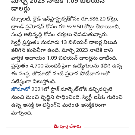
మార్చి 2023 నాటికి 1.09 బిలియన్
డాలర్లు
టెక్నాలజీ, క్లౌడ్ ఇన్‌ఫ్రాస్ట్రక్చర్ కోసం రూ.586.20 కోట్లు,
బ్రాండ్ ప్రమోషన్ కోసం రూ.929.50 కోట్లు కేటాయించి,
సంస్థ అభివృద్ధి కోసం చర్యలు చేపడుతున్నారు.
స్విగ్గీ ప్రస్తుతం సుమారు 13 బిలియన్ డాలర్ల విలువ
కలిగిన కంపెనీగా ఉంది. మార్చి 2023 నాటికి దాని
వార్షిక ఆదాయం 1.09 బిలియన్ డాలర్లను దాటింది.
ప్రస్తుతం 4,700 మందికి పైగా ఉద్యోగులను కలిగి ఉన్న
ఈ సంస్థ, జొమాటో వంటి ప్రధాన పోటీదారులతో
పటిష్టంగా నిలుస్తోంది.
జొమాటో
2021లో స్టాక్ మార్కెట్‌లోకి వచ్చినప్పటి
నుంచి మంచి వృద్ధిని సాధించింది. స్విగ్గీ ఐపీఓ గురించి
ఉన్న ఆసక్తి ఈ లిస్టింగ్‌ని మరింత ఆసక్తికరంగా
మార్చింది.
మీరు పూర్తి చేశారు