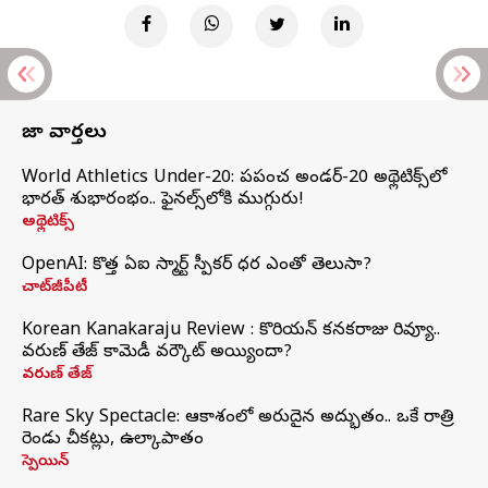
తాజా వార్తలు
World Athletics Under-20: ప్రపంచ అండర్-20 అథ్లెటిక్స్‌లో
భారత్‌ శుభారంభం.. ఫైనల్స్‌లోకి ముగ్గురు!
అథ్లెటిక్స్
OpenAI: కొత్త ఏఐ స్మార్ట్ స్పీకర్ ధర ఎంతో తెలుసా?
చాట్‌జీపీటీ
Korean Kanakaraju Review : కొరియన్ కనకరాజు రివ్యూ..
వరుణ్ తేజ్ కామెడీ వర్కౌట్ అయ్యిందా?
వరుణ్ తేజ్
Rare Sky Spectacle: ఆకాశంలో అరుదైన అద్భుతం.. ఒకే రాత్రి
రెండు చీకట్లు, ఉల్కాపాతం
స్పెయిన్