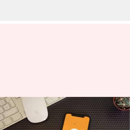
Swiggy IPO : స్విగ్గీ ఐపీఓ.. నవంబర్
6 నుండి 8 వరకు సబ్‌స్క్రిప్షన్
వ్రాసిన వారు
Oct 29, 2024
12:44 pm
Jayachandra Akuri