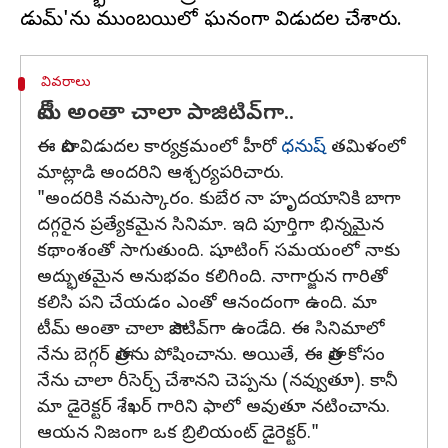
వివరాలు
టీమ్‌ అంతా చాలా పాజిటివ్‌గా..
ఈ పాట విడుదల కార్యక్రమంలో హీరో
ధనుష్
తమిళంలో
మాట్లాడి అందరిని ఆశ్చర్యపరిచారు.
"అందరికి నమస్కారం. కుబేర నా హృదయానికి బాగా
దగ్గరైన ప్రత్యేకమైన సినిమా. ఇది పూర్తిగా భిన్నమైన
కథాంశంతో సాగుతుంది. షూటింగ్ సమయంలో నాకు
అద్భుతమైన అనుభవం కలిగింది. నాగార్జున గారితో
కలిసి పని చేయడం ఎంతో ఆనందంగా ఉంది. మా
టీమ్‌ అంతా చాలా పాజిటివ్‌గా ఉండేది. ఈ సినిమాలో
నేను బెగ్గర్ పాత్రను పోషించాను. అయితే, ఈ పాత్ర కోసం
నేను చాలా రీసెర్చ్ చేశానని చెప్పను (నవ్వుతూ). కానీ
మా డైరెక్టర్ శేఖర్ గారిని ఫాలో అవుతూ నటించాను.
ఆయన నిజంగా ఒక బ్రిలియంట్ డైరెక్టర్."