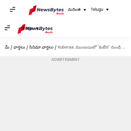
మరింత
Telugu
Telugu
హోమ్
/
వార్తలు
/
సినిమా వార్తలు
/
Kuberaa: ముంబయిలో 'కుబేర' నుండి 'పీ పీ డుమ్‌ డుమ్‌' పాట గ్రాండ్ లాంచ్
ADVERTISEMENT