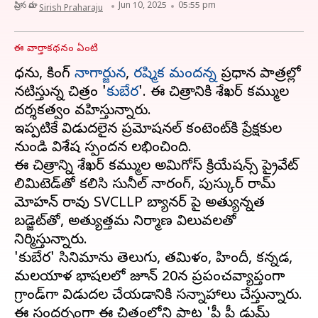
వ్రాసిన వారు
Jun 10, 2025
05:55 pm
Sirish Praharaju
ఈ వార్తాకథనం ఏంటి
ధనుష్, కింగ్
నాగార్జున
,
రష్మిక మందన్న
ప్రధాన పాత్రల్లో
నటిస్తున్న చిత్రం '
కుబేర
'. ఈ చిత్రానికి శేఖర్ కమ్ముల
దర్శకత్వం వహిస్తున్నారు.
ఇప్పటికే విడుదలైన ప్రమోషనల్ కంటెంట్‌కి ప్రేక్షకుల
నుండి విశేష స్పందన లభించింది.
ఈ చిత్రాన్ని శేఖర్ కమ్ముల అమిగోస్ క్రియేషన్స్ ప్రైవేట్
లిమిటెడ్‌తో కలిసి సునీల్ నారంగ్, పుస్కుర్ రామ్
మోహన్ రావు SVCLLP బ్యానర్ పై అత్యున్నత
బడ్జెట్‌తో, అత్యుత్తమ నిర్మాణ విలువలతో
నిర్మిస్తున్నారు.
'కుబేర' సినిమాను తెలుగు, తమిళం, హిందీ, కన్నడ,
మలయాళ భాషలలో జూన్ 20న ప్రపంచవ్యాప్తంగా
గ్రాండ్‌గా విడుదల చేయడానికి సన్నాహాలు చేస్తున్నారు.
ఈ సందర్భంగా ఈ చిత్రంలోని పాట 'పీ పీ డుమ్