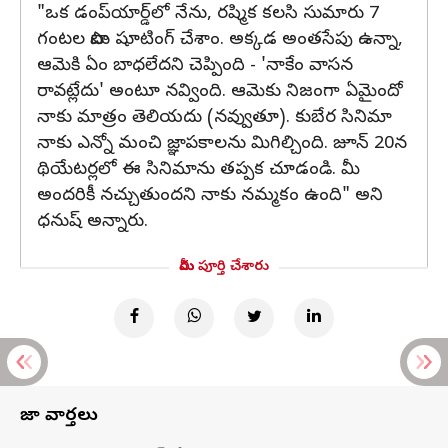
"ఒక డంప్‌యార్డ్‌లో నేను, రష్మిక కలసి సుమారు 7
గంటల పాటు షూటింగ్ చేశాం. అక్కడ అంతసేపు ఉన్నా,
ఆమెకి ఏం బాధలేదని చెప్పింది - 'నాకేం వాసన
రావట్లేదు' అంటూ నవ్వింది. ఆమెకు నిజంగా ఏమైందో
నాకు మాత్రం తెలియదు (నవ్వుతూ). కుబేర సినిమా
నాకు ఎన్నో మంచి జ్ఞాపకాలను మిగిల్చింది. జూన్ 20న
థియేటర్లలో ఈ సినిమాను తప్పక చూడండి. మీ
అందరికీ నచ్చుతుందని నాకు నమ్మకం ఉంది" అని
ధనుష్ అన్నారు.
మీరు పూర్తి చేశారు
తాజా వార్తలు