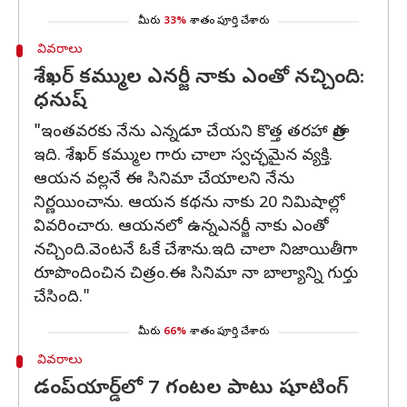
మీరు
33%
శాతం పూర్తి చేశారు
వివరాలు
శేఖర్ కమ్ముల ఎనర్జీ నాకు ఎంతో నచ్చింది:
ధనుష్
"ఇంతవరకు నేను ఎన్నడూ చేయని కొత్త తరహా పాత్ర
ఇది. శేఖర్ కమ్ముల గారు చాలా స్వచ్ఛమైన వ్యక్తి.
ఆయన వల్లనే ఈ సినిమా చేయాలని నేను
నిర్ణయించాను. ఆయన కథను నాకు 20 నిమిషాల్లో
వివరించారు. ఆయనలో ఉన్నఎనర్జీ నాకు ఎంతో
నచ్చింది.వెంటనే ఓకే చేశాను.ఇది చాలా నిజాయితీగా
రూపొందించిన చిత్రం.ఈ సినిమా నా బాల్యాన్ని గుర్తు
చేసింది."
మీరు
66%
శాతం పూర్తి చేశారు
వివరాలు
డంప్‌యార్డ్‌లో 7 గంటల పాటు షూటింగ్