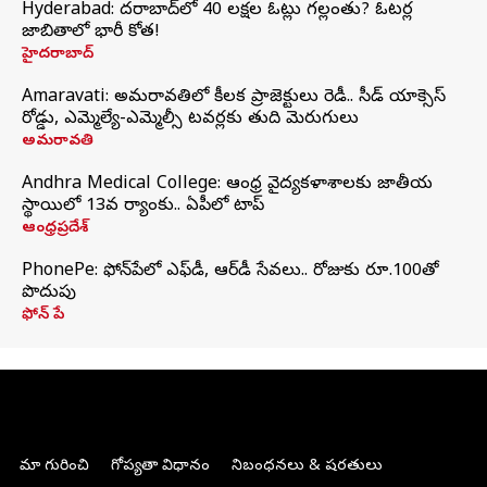
Hyderabad: హైదరాబాద్‌లో 40 లక్షల ఓట్లు గల్లంతు? ఓటర్ల
జాబితాలో భారీ కోత!
హైదరాబాద్
Amaravati: అమరావతిలో కీలక ప్రాజెక్టులు రెడీ.. సీడ్‌ యాక్సెస్‌
రోడ్డు, ఎమ్మెల్యే-ఎమ్మెల్సీ టవర్లకు తుది మెరుగులు
అమరావతి
Andhra Medical College: ఆంధ్ర వైద్యకళాశాలకు జాతీయ
స్థాయిలో 13వ ర్యాంకు.. ఏపీలో టాప్
ఆంధ్రప్రదేశ్
PhonePe: ఫోన్‌పేలో ఎఫ్‌డీ, ఆర్‌డీ సేవలు.. రోజుకు రూ.100తో
పొదుపు
ఫోన్‌ పే
మా గురించి
గోప్యతా విధానం
నిబంధనలు & షరతులు