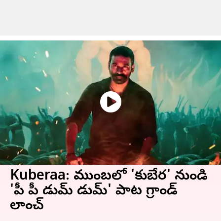
Kuberaa: ముంబయిలో 'కుబేర' నుండి
'పీ పీ డుమ్‌ డుమ్‌' పాట గ్రాండ్
లాంచ్