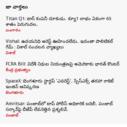
తాజా వార్తలు
Titan Q1: టైటాన్ కంపెనీ దూకుడు.. క్యూ1 లాభం ఏకంగా 65
శాతం పెరుగుదల..
బంగారం
Vishal: ఉదయనిధి అరెస్ట్‌ ఊహించలేదు.. ఇదంతా పొలిటికల్
గేమ్ : విశాల్ సంచలన వ్యాఖ్యలు
విశాల్
FCRA Bill: విదేశీ నిధుల నియంత్రణపై అమెరికాకు భారత్‌ కౌంటర్
కేంద్ర ప్రభుత్వం
SpaceX: బెంగళూరు స్టార్టప్‌ 'ఎవరెస్ట్'.. స్పేస్‌ఎక్స్ తరహా రాకెట్‌
ఇంజిన్‌ ఆవిష్కరణ
బెంగళూరు
Amritsar: పంజాబ్‌లో టాప్ పోలీస్ అధికారికి బదిలీ.. పంజాబ్
సర్కార్‌పై బీజేపీ లేవనెత్తిన ప్రశ్నలివే..
పంజాబ్