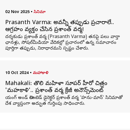
02 Nov 2025
•
సినిమా
Prasanth Varma: అవన్నీ తప్పుడు ప్రచారాలే..
ఆగ్రహం వ్యక్తం చేసిన ప్రశాంత్‌ వర్మ!
దర్శకుడు ప్రశాంత్‌ వర్మ (Prasanth Varma) తనపై పలు వార్తా
ఛానళ్లు, సోషల్‌మీడియా వేదికల్లో ప్రచారంలో ఉన్న సమాచారం
పూర్తిగా తప్పుడు, నిరాధారమని స్పష్టం చేశారు.
10 Oct 2024
•
మహాకాళి
Mahakali: తొలి మహిళా సూపర్ హీరో చిత్రం
'మహకాళి'.. ప్రశాంత్ వర్మ క్రేజీ అనౌన్స్‌మెంట్
యంగ్ అండ్ టాలెంటెడ్ డైరెక్టర్ ప్రశాంత్ వర్మ 'హను-మాన్' సినిమాతో
దేశ వ్యాప్తంగా అద్భుత గుర్తింపు సాధించారు.