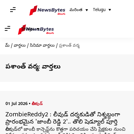
మరింత
Telugu
Telugu
హోమ్
/
వార్తలు
/
సినిమా వార్తలు
/
ప్రశాంత్ వర్మ
ప్రశాంత్ వర్మ: వార్తలు
01 Jul 2026
•
టాలీవుడ్
ZombieReddy2 : బాలీవుడ్ దర్శకుడితో నిశ్శబ్దంగా
ప్రారంభమైన 'జాంబీ రెడ్డి 2'.. తొలి షెడ్యూల్ పూర్తి
టాలీవుడ్‌లో జాంబీ కాన్సెప్ట్‌ను కొత్తగా పరిచయం చేసి ప్రేక్షకుల నుంచి