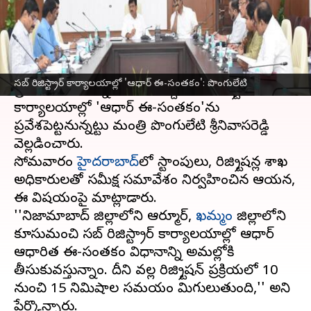
వ్రాసిన వారు
May 27, 2025
12:16 pm
Sirish Praharaju
ఈ వార్తాకథనం ఏంటి
సేవలను మరింత పారదర్శకంగా చేయడంతో పాటు
సబ్‌ రిజిస్ట్రార్‌ కార్యాలయాల్లో 'ఆధార్‌ ఈ-సంతకం': పొంగులేటి
ప్రజల సమయాన్ని ఆదా చేసే ఉద్దేశంతో రిజిస్ట్రేషన్‌
కార్యాలయాల్లో 'ఆధార్‌ ఈ-సంతకం'ను
ప్రవేశపెట్టనున్నట్టు మంత్రి పొంగులేటి శ్రీనివాసరెడ్డి
వెల్లడించారు.
సోమవారం
హైదరాబాద్‌
లో స్టాంపులు, రిజిస్ట్రేషన్ల శాఖ
అధికారులతో సమీక్ష సమావేశం నిర్వహించిన ఆయన,
ఈ విషయంపై మాట్లాడారు.
''నిజామాబాద్‌ జిల్లాలోని ఆర్మూర్‌,
ఖమ్మం
జిల్లాలోని
కూసుమంచి సబ్‌ రిజిస్ట్రార్‌ కార్యాలయాల్లో ఆధార్‌
ఆధారిత ఈ-సంతకం విధానాన్ని అమల్లోకి
తీసుకువస్తున్నాం. దీని వల్ల రిజిస్ట్రేషన్‌ ప్రక్రియలో 10
నుంచి 15 నిమిషాల సమయం మిగులుతుంది,'' అని