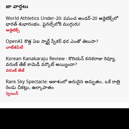
తాజా వార్తలు
World Athletics Under-20: ప్రపంచ అండర్-20 అథ్లెటిక్స్‌లో
భారత్‌ శుభారంభం.. ఫైనల్స్‌లోకి ముగ్గురు!
అథ్లెటిక్స్
OpenAI: కొత్త ఏఐ స్మార్ట్ స్పీకర్ ధర ఎంతో తెలుసా?
చాట్‌జీపీటీ
Korean Kanakaraju Review : కొరియన్ కనకరాజు రివ్యూ..
వరుణ్ తేజ్ కామెడీ వర్కౌట్ అయ్యిందా?
వరుణ్ తేజ్
Rare Sky Spectacle: ఆకాశంలో అరుదైన అద్భుతం.. ఒకే రాత్రి
రెండు చీకట్లు, ఉల్కాపాతం
స్పెయిన్