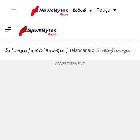
మరింత
Telugu
Telugu
హోమ్
/
వార్తలు
/
భారతదేశం వార్తలు
/
Telangana: సబ్‌ రిజిస్ట్రార్‌ కార్యాలయాల్లో 'ఆధార్‌ ఈ-సంతకం': పొంగులేటి
ADVERTISEMENT