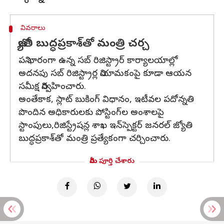
వివరాలు
జ్యోతి బుద్ధప్రకాశ్‌తో మంత్రి చర్చ
పని భారంగా ఉన్న సబ్‌ రిజిస్ట్రార్‌ కార్యాలయాల్లో
అదనపు సబ్‌ రిజిస్ట్రార్ల నియామకంపై కూడా ఆయన
సమీక్ష నిర్వహించారు.
అంతేకాక, స్లాట్‌ బుకింగ్ విధానం, ఇటీవల పదోన్నతి
పొందిన అధికారులకు పోస్టింగ్‌ల అంశాలపై
స్టాంపులు,రిజిస్ట్రేషన్ల శాఖ ఇన్‌స్పెక్టర్‌ జనరల్‌ జ్యోతి
బుద్ధప్రకాశ్‌తో మంత్రి ప్రత్యేకంగా చర్చించారు.
మీరు పూర్తి చేశారు