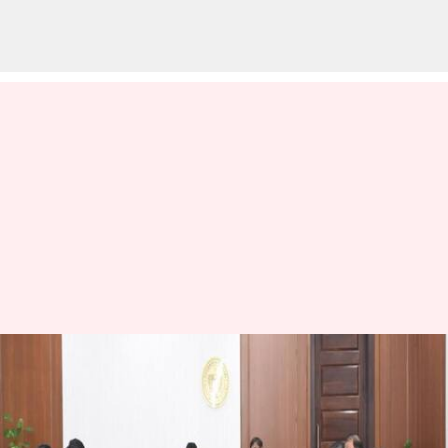
Telangana: సబ్‌ రిజిస్ట్రార్‌
కార్యాలయాల్లో 'ఆధార్‌ ఈ-సంతకం':
పొంగులేటి