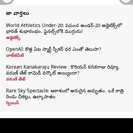
తాజా వార్తలు
World Athletics Under-20: ప్రపంచ అండర్-20 అథ్లెటిక్స్‌లో
భారత్‌ శుభారంభం.. ఫైనల్స్‌లోకి ముగ్గురు!
అథ్లెటిక్స్
OpenAI: కొత్త ఏఐ స్మార్ట్ స్పీకర్ ధర ఎంతో తెలుసా?
చాట్‌జీపీటీ
Korean Kanakaraju Review : కొరియన్ కనకరాజు రివ్యూ..
వరుణ్ తేజ్ కామెడీ వర్కౌట్ అయ్యిందా?
వరుణ్ తేజ్
Rare Sky Spectacle: ఆకాశంలో అరుదైన అద్భుతం.. ఒకే రాత్రి
రెండు చీకట్లు, ఉల్కాపాతం
స్పెయిన్