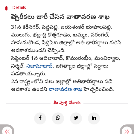
Details
హెచ్చరీకలు జారీ చేసిన వాతావరణ శాఖ
31న కరీంనగర్‌, పెద్దపల్లి, జయశంకర్‌ భూపాలపల్లి,
ములుగు, భద్రాద్రి కొత్తగూడెం, ఖమ్మం, వరంగల్‌,
హనుమకొండ, సిద్దిపేట జిల్లాల్లో అతి భారీ వర్షాలు కురిసే
అవకాశముందని చెప్పింది.
సెప్టెంబర్ 1న ఆదిలాబాద్, కొమురంభీం, మంచిర్యాల,
నిర్మల్,
నిజామాబాద్
, జగిత్యాల జిల్లాల్లో వర్షాలు
పడతాయన్నారు.
2న రాష్ట్రంలోని పలు జిల్లాల్లో అతిభారీ వర్షాలు పడే
అవకాశం ఉందని
వాతావరణ శాఖ
హెచ్చరించింది.
మీరు పూర్తి చేశారు