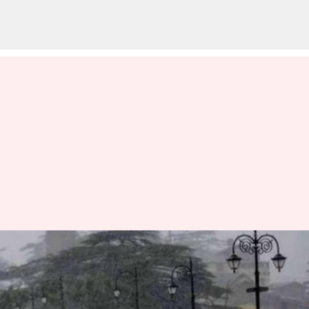
Heavy rains: అలర్ట్.. తెలంగాణలో
నాలుగు రోజుల పాటు భారీ వర్షాలు
వ్రాసిన వారు
Aug 28, 2024
05:54 pm
Jayachandra Akuri