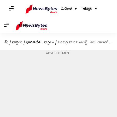
మరింత
Telugu
Telugu
హోమ్
/
వార్తలు
/
భారతదేశం వార్తలు
/
Heavy rains: అలర్ట్.. తెలంగాణలో నాలుగు రోజుల పాటు భారీ వర్షాలు
ADVERTISEMENT