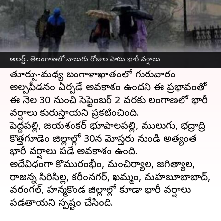
ఈ వార్తాకథనం ఏంటి
తెలంగాణ
లో నాలుగు రోజుల పాటు భారీ వర్షాలు కురిసే
అవకాశం ఉంది. ఈ విషయాన్ని హైదరాబాద్
అలర్ట్.. తెలంగాణలో నాలుగు రోజుల పాటు భారీ వర్షాలు
వాతావరణ శాఖ ధ్రువీకరించింది.
తూర్పు-మధ్య బంగాళాఖాతంలో గురువారం
అల్పపీడనం ఏర్పడే అవకాశం ఉందని ఈ ప్రభావంతో
ఈ నెల 30 నుంచి సెప్టెంబర్ 2 వరకు తెలంగాణలో భారీ
వర్షాలు కురుస్తాయని ప్రకటించింది.
పెద్దపల్లి, జయశంకర్‌ భూపాలపల్లి, ములుగు, భద్రాద్రి
కొత్తగూడెం జిల్లాల్లో 30న మోస్తరు నుండి అత్యంత
భారీ వర్షాలు పడే అవకాశం ఉంది.
అదేవిధంగా కొమురంభీం, మంచిర్యాల, జగిత్యాల,
రాజన్న సిరిసిల్ల, కరీంనగర్‌, ఖమ్మం, మహబూబాబాద్‌,
వరంగల్‌, హన్మకొండ జిల్లాల్లో కూడా భారీ వర్షాలు