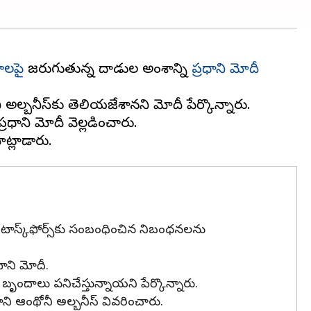
ాలపై
జరుగుతున్న దాడుల అంశాన్ని
ప్రధాని మోదీ
ల్బనీస్‌కు తెలియజేశానని మోదీ పేర్కొన్నారు.
రధాని మోదీ వెల్లడించారు.
 టాస్క్‌ఫోర్స్‌కు సంబంధించిన నిబంధనలను
ాని మోదీ.
బృందాలు పనిచేస్తున్నాయని పేర్కొన్నారు.
ధాని ఆంథోనీ అల్బనీస్ వివరించారు.