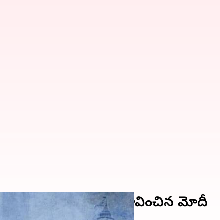
ై దాడుల అంశాన్ని ప్రస్తావించిన మోదీ