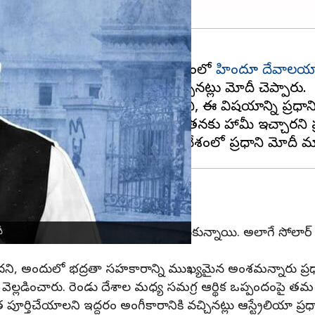
 ద్వైపాక్షిక చర్చల సందర్భంగా ఆ దేశంలో
హిందూ దేవాలయ
ియా ప్రధాని స్పష్టమైన హామీ ఇచ్చినట్లు మోదీ చెప్పారు.
చిన నివేదికలను తాను చదివానని, ఈ విషయాన్ని ప్రధాని అ
క ప్రాధాన్యత ఇస్తామని అల్బనీస్‌ తనకు హామీ ఇచ్చారని ప్
క ఒప్పందాలు
్తికి సంబంధించి కీలక ఒప్పందాలను చేసుకున్నాయి. అలాగే సోలార్
ీ
 ఉందని, అందులో భద్రతా సహకారాన్ని ముఖ్యమైన అంశమన్నారు ప్రధ
ు వెల్లడించారు. రెండు దేశాల మధ్య సమగ్ర ఆర్థిక ఒప్పందంపై తమ 
 పూర్తిచేయాలని ఇద్దరం అంగీకారానికి వచ్చినట్లు ఆస్ట్రేలియా ప్ర