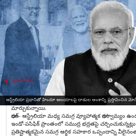
వ్రాసిన వారు
Mar 10, 2023
04:16 pm
Stalin
ఈ వార్తాకథనం ఏంటి
ఆస్ట్రేలియా ప్రధాని ఆంథోనీ అల్బనీస్‌
తో శుక్రవారం జరిగిన
ప్రస్తావించారు. భారతీయ సమాజం భద్రత విషయంలో ఆస్ట్రేల
ఆస్ట్రేలియాలోని హిందూ దేవాలయాలపై దాడులకు సంబంధిం
ఆస్ట్రేలియాలోని భారతీయ సమాజం భద్రత, శ్రేయస్సుకు అధి
ప్రధాని మోదీ
కీలక అంశాలపై ఇరు దేశాల ప్రధానుల మధ్య కీల
భారతదేశం-ఆస్ట్రేలియా క్రీడలు, ఆడియో విజువల్ సహ ఉత్పత
ఆస్ట్రేలియా ప్రధానితో హిందూ ఆలయాలపై దాడుల అంశాన్ని ప్రస్తావించిన మోద
మార్చుకున్నాయి.
భారత్- ఆస్ట్రేలియా మధ్య సమగ్ర వ్యూహాత్మక భాగస్వామ్యం
ఇండో-పసిఫిక్ ప్రాంతంలో సముద్ర భద్రతపై చర్చించుకున్నట్ల
ప్రతిష్టాత్మకమైన సమగ్ర ఆర్థిక సహకార ఒప్పందాన్ని వీలైనంత