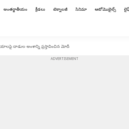
అంతర్జాతీయం
క్రీడలు
టెక్నాలజీ
సినిమా
ఆటోమొబైల్స్
లైఫ్
యాలపై దాడుల అంశాన్ని ప్రస్తావించిన మోదీ
ADVERTISEMENT