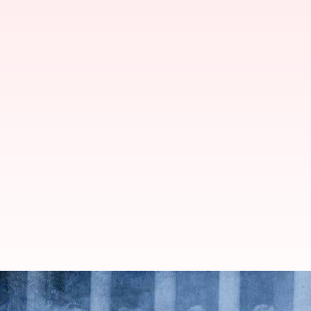
ఆస్ట్రేలియా ప్రధానితో హిందూ ఆలయాలప