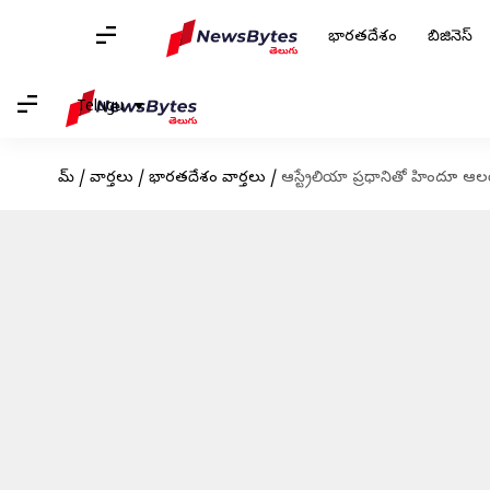
భారతదేశం
బిజినెస్
Telugu
హోమ్
/
వార్తలు
/
భారతదేశం వార్తలు
/
ఆస్ట్రేలియా ప్రధానితో హిందూ ఆల