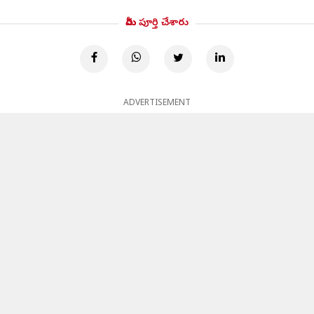
మీరు పూర్తి చేశారు
ADVERTISEMENT