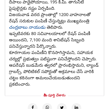
దీపాలు పాడైపోయాయి, 195 కి.మీ. తాగునీటి
పైపులైన్లకు నష్టం ఏర్పడింది.
విజయవాడ వరద ప్రాంతాల్లో 1200 వాహనాలతో
రేషన్ సరుకుల పంపిణీ చేస్తున్నట్లు ముఖ్యమంత్రి
చంద్రబాబు నాయుడు
తెలిపారు.
ఇప్పటివరకు 80 సచివాలయాలలో రేషన్ పంపిణీ
అయిందని, 7,100 మంది శానిటేషన్ సిబ్బంది
పనిచేస్తున్నారని పేర్కొన్నారు.
కూరగాయల పంపిణీని కొనసాగిస్తామని, సహాయక
చర్యల్లో ప్రభుత్వం పటిష్టంగా పనిచేస్తోందని చెప్పారు.
ఆపరేషన్ బుడమేరు త్వరలో ప్రారంభిస్తామని, ల్యాండ్
గ్రాబర్స్, పోలిటికల్ సపోర్టుతో అక్రమాలు చేసే వారికి
చట్టం కఠినంగా అమలుచేయబడుతుందని
ప్రకటించారు.
మీరు పూర్తి చేశారు