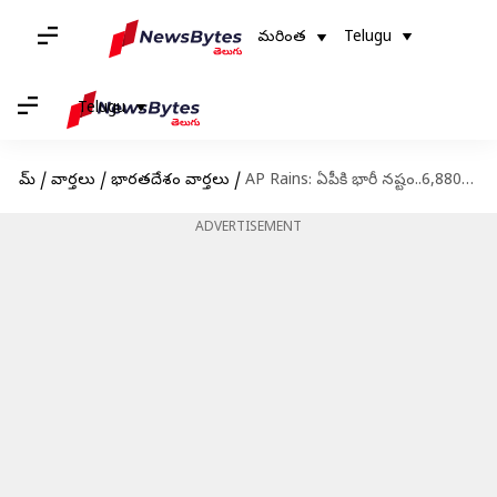
మరింత
Telugu
Telugu
హోమ్
/
వార్తలు
/
భారతదేశం వార్తలు
/
AP Rains: ఏపీకి భారీ నష్టం..6,880 కోట్లు ఇవ్వండి.. అధికారిక లెక్కలివిగో...!
ADVERTISEMENT