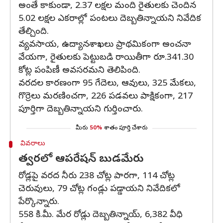
అంతే కాకుండా, 2.37 లక్షల మంది రైతులకు చెందిన
5.02 లక్షల ఎకరాల్లో పంటలు దెబ్బతిన్నాయని నివేదిక
తేల్చింది.
వ్యవసాయ, ఉద్యానశాఖలు ప్రాథమికంగా అంచనా
వేయగా, రైతులకు పెట్టుబడి రాయితీగా రూ.341.30
కోట్ల పంపిణీ అవసరమని తెలిపింది.
వరదల కారణంగా 95 గేదెలు, ఆవులు, 325 మేకలు,
గొర్రెలు మరణించగా, 226 పడవలు పాక్షికంగా, 217
పూర్తిగా దెబ్బతిన్నాయని గుర్తించారు.
మీరు
50%
శాతం పూర్తి చేశారు
వివరాలు
త్వరలో ఆపరేషన్ బుడమేరు
రోడ్లపై వరద నీరు 238 చోట్ల పారగా, 114 చోట్ల
చెరువులు, 79 చోట్ల గండ్లు పడ్డాయని నివేదికలో
పేర్కొన్నారు.
558 కి.మీ. మేర రోడ్లు దెబ్బతిన్నాయ్, 6,382 వీధి