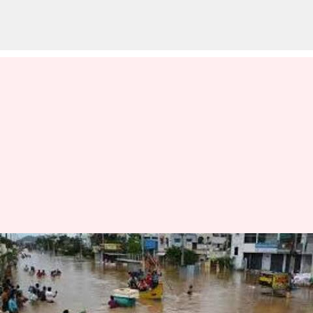
AP Rains: ఏపీకి భారీ నష్టం..6,880
కోట్లు ఇవ్వండి.. అధికారిక
లెక్కలివిగో...!