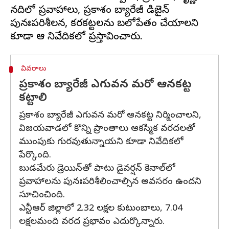
నదిలో ప్రవాహాలు, ప్రకాశం బ్యారేజీ డిజైన్
పునఃపరిశీలన, కరకట్టలను బలోపేతం చేయాలని
వివరాలు
ప్రకాశం బ్యారేజీ ఎగువన మరో ఆనకట్ట
కట్టాలి
ప్రకాశం బ్యారేజీ ఎగువన మరో ఆనకట్ట నిర్మించాలని,
విజయవాడలో కొన్ని ప్రాంతాలు ఆకస్మిక వరదలతో
ముంపుకు గురవుతున్నాయని కూడా నివేదికలో
పేర్కొంది.
బుడమేరు డ్రెయిన్‌తో పాటు డైవర్షన్‌ కెనాల్‌లో
ప్రవాహాలను పునఃపరిశీలించాల్సిన అవసరం ఉందని
సూచించింది.
ఎన్టీఆర్ జిల్లాలో 2.32 లక్షల కుటుంబాలు, 7.04
లక్షలమంది వరద ప్రభావం ఎదుర్కొన్నారు.