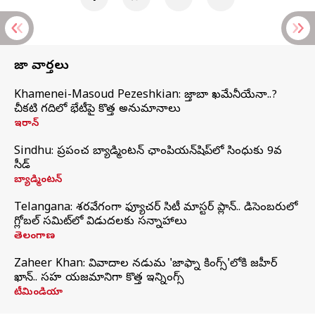
తాజా వార్తలు
Khamenei-Masoud Pezeshkian: మొజ్తాబా ఖమేనీయేనా..?
చీకటి గదిలో భేటీపై కొత్త అనుమానాలు
ఇరాన్
Sindhu: ప్రపంచ బ్యాడ్మింటన్‌ ఛాంపియన్‌షిప్‌లో సింధుకు 9వ
సీడ్
బ్యాడ్మింటన్
Telangana: శరవేగంగా ఫ్యూచర్ సిటీ మాస్టర్ ప్లాన్.. డిసెంబరులో
గ్లోబల్‌ సమిట్‌లో విడుదలకు సన్నాహాలు
తెలంగాణ
Zaheer Khan: వివాదాల నడుమ 'జాఫ్నా కింగ్స్'లోకి జహీర్
ఖాన్.. సహ యజమానిగా కొత్త ఇన్నింగ్స్
టీమిండియా