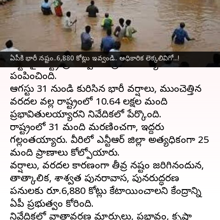
వ్రాసిన వారు
Sep 09, 2024
10:49 am
Sirish Praharaju
ఈ వార్తాకథనం ఏంటి
ఆంధ్రప్రదేశ్‌
లో
భారీ వర్షాలు
, వరదల వల్ల ఏర్పడిన
ఏపీకి భారీ నష్టం..6,880 కోట్లు ఇవ్వండి.. అధికారిక లెక్కలివిగో...!
నష్టంపై రాష్ట్ర ప్రభుత్వం కేంద్రానికి మధ్యంతర నివేదిక
పంపించింది.
ఆగస్టు 31 నుండి కురిసిన భారీ వర్షాలు, ముంచెత్తిన
వరదల వల్ల రాష్ట్రంలో 10.64 లక్షల మంది
ప్రభావితులయ్యారని నివేదికలో పేర్కొంది.
రాష్ట్రంలో 31 మంది మరణించగా, ఇద్దరు
గల్లంతయ్యారు. వీరిలో ఎన్టీఆర్ జిల్లా అత్యధికంగా 25
మంది ప్రాణాలు కోల్పోయారు.
వర్షాలు, వరదల కారణంగా తీవ్ర నష్టం జరిగినందున,
తాత్కాలిక, శాశ్వత పునరావాస, పునరుద్ధరణ
పనులకు రూ.6,880 కోట్లు కేటాయించాలని కేంద్రాన్ని
ఏపీ ప్రభుత్వం కోరింది.
నివేదికలో వాతావరణ మార్పులు, ప్రభావం, కృష్ణా