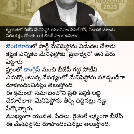
వ్రాసిన వారు
May 01, 2023
12:37 pm
Stalin
ఈ వార్తాకథనం ఏంటి
కర్ణాటకలో బీజేపీ మేనిఫెస్టో; యూనిఫాం సివిల్ కోడ్; ఏడాదికి మూడు
కర్ణాటక
అసెంబ్లీ ఎన్నికల కోసం భారతీయ జనతా పార్టీ
సిలిండర్లు, రోజుకు అర లీటర్ పాలు ఉచితం
జాతీయ(
బీజేపీ
) అధ్యక్షుడు జేపీ నడ్డా సోమవారం
బెంగళూరు
లో పార్టీ మేనిఫెస్టోను విడుదల చేశారు.
కర్ణాటక ఎన్నికల మేనిఫెస్టోకు 'ప్రజాధ్వని' అని పేరు
పెట్టారు.
రాష్ట్రంలో
కాంగ్రెస్
నుంచి బీజేపీ గట్టి పోటీని
ఎదుర్కొంటున్న నేపథ్యంలో మేనిఫెస్టోను పకడ్బందీగా
రూపొందించినట్లు తెలుస్తోంది.
ఈ క్రమంలో సమాజంలోని ప్రతి వర్గానికి లబ్ధి
చేకూరేలాగా మేనిఫెస్టోను తీర్చి దిద్దినట్లు నడ్డా
పేర్కొన్నారు.
ముఖ్యంగా యువత, పేదలు, రైతులే లక్ష్యంగా బీజేపీ