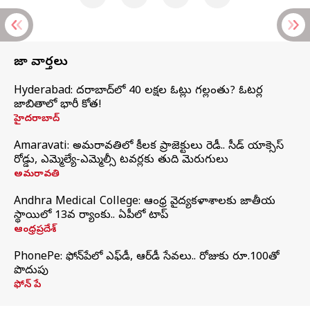
తాజా వార్తలు
Hyderabad: హైదరాబాద్‌లో 40 లక్షల ఓట్లు గల్లంతు? ఓటర్ల
జాబితాలో భారీ కోత!
హైదరాబాద్
Amaravati: అమరావతిలో కీలక ప్రాజెక్టులు రెడీ.. సీడ్‌ యాక్సెస్‌
రోడ్డు, ఎమ్మెల్యే-ఎమ్మెల్సీ టవర్లకు తుది మెరుగులు
అమరావతి
Andhra Medical College: ఆంధ్ర వైద్యకళాశాలకు జాతీయ
స్థాయిలో 13వ ర్యాంకు.. ఏపీలో టాప్
ఆంధ్రప్రదేశ్
PhonePe: ఫోన్‌పేలో ఎఫ్‌డీ, ఆర్‌డీ సేవలు.. రోజుకు రూ.100తో
పొదుపు
ఫోన్‌ పే