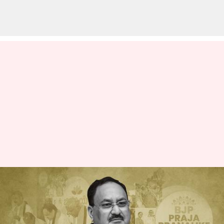
కర్ణాటకలో బీజేపీ మేనిఫెస్టో; ఏడాదికి
మూడు సిలిండర్లు, రోజుకు అర లీటర్
నందిని పాలు ఉచితం