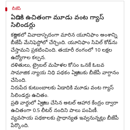
బీజేపీ
ఏడాదికి ఉచితంగా మూడు వంట గ్యాస్
సిలిండర్లు
కర్ణాటకలో వివాదాస్పదంగా మారిన యూనిఫాం అంశాన్ని
బీజేపీ మేనిఫెస్టోలో చేర్చింది. యూనిఫాం సివిల్ కోడ్‌ను
చేస్తామని ప్రకటించింది. తయారీ రంగంలో 10 లక్షల
ఉద్యోగాల కల్పన.
దళితులు, ట్రైబల్ మహిళల కోసం ఒనకే ఓబవ
సామాజిక న్యాయ నిధి పథకం ఏర్పాటుకు బీజేపీ వాగ్దానం
చేసింది.
నిరుపేద కుటుంబాలకు ఏడాదికి మూడు వంట గ్యాస్
సిలిండర్లు ఉచితం.
ప్రతి వార్డులో ఏర్పాటు చేసిన అటల్ ఆహార కేంద్రం ద్వారా
ఉచితంగా 0.5 లీటర్ నందిని పాలు పంపిణీ.
వ్యవసాయ పథకాలకు ప్రాధాన్యత ఇవ్వనున్నట్లు బీజేపీ
పేర్కొంది.