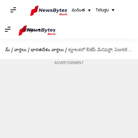
మరింత
Telugu
Telugu
హోమ్
/
వార్తలు
/
భారతదేశం వార్తలు
/
కర్ణాటకలో బీజేపీ మేనిఫెస్టో; ఏడాదికి మూడు సిలిండర్లు, రోజుకు అర లీటర్ నందిని పాలు ఉచితం
ADVERTISEMENT