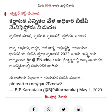
మీరు
50%
శాతం పూర్తి చేశారు
ట్విట్టర్ పోస్ట్ చేయండి
కర్ణాటక ఎన్నికల వేళ అధికార బీజేపీ
మేనిఫెస్టోను విడుదల
ಪ್ರಜೆಗಳ ಸಲಹೆ, ಪ್ರಜೆಗಳ ಪ್ರಣಾಳಿಕೆ, ಪ್ರಜೆಗಳ ಸರ್ಕಾರ.
ಅನ್ನ, ಅಭಯ, ಅಕ್ಷರ, ಆರೋಗ್ಯ, ಅಭಿವೃದ್ಧಿ, ಆದಾಯದ
ಭರವಸೆಯ ಬಿಜೆಪಿ ಪ್ರಜಾ ಪ್ರಣಾಳಿಕೆ 2023 ಇಂದು ರಾಷ್ಟ್ರೀಯ
ಅಧ್ಯಕ್ಷರಾದ ಶ್ರೀ
@JPNadda
ಅವರ ನೇತೃತ್ವದಲ್ಲಿ ರಾಜ್ಯ ನಾಯಕರ
ಉಪಸ್ಥಿತಿಯಲ್ಲಿ ಬಿಡುಗಡೆಗೊಂಡಿತು.
ಈ ಬಾರಿಯ ನಿರ್ಧಾರ ಬಹುಮತದ ಬಿಜೆಪಿ ಸರ್ಕಾರ.…
pic.twitter.com/gau7Fzndw2
— BJP Karnataka (@BJP4Karnataka)
May 1, 2023
మీరు పూర్తి చేశారు