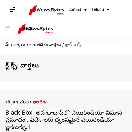
మరింత
Telugu
Telugu
హోమ్
/
వార్తలు
/
భారతదేశం వార్తలు
/
బ్లాక్ బాక్స్
బ్లాక్ బాక్స్: వార్తలు
19 Jun 2025
•
భారతదేశం
Black Box: అహ్మదాబాద్‌లో ఎయిరిండియా విమాన
ప్రమాదం.. విదేశాలకు ధ్వంసమైన ఎయిరిండియా
బ్లాక్‌బాక్స్..!