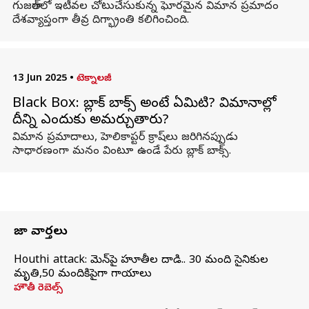
గుజరాత్‌లో ఇటీవల చోటుచేసుకున్న ఘోరమైన విమాన ప్రమాదం
దేశవ్యాప్తంగా తీవ్ర దిగ్భ్రాంతి కలిగించింది.
13 Jun 2025
•
టెక్నాలజీ
Black Box: బ్లాక్ బాక్స్ అంటే ఏమిటి? విమానాల్లో
దీన్ని ఎందుకు అమర్చుతారు?
విమాన ప్రమాదాలు, హెలికాప్టర్ క్రాష్‌లు జరిగినప్పుడు
సాధారణంగా మనం వింటూ ఉండే పేరు బ్లాక్ బాక్స్.
తాజా వార్తలు
Houthi attack: యెమెన్‌పై హూతీల దాడి.. 30 మంది సైనికుల
మృతి,50 మందికిపైగా గాయాలు
హౌతీ రెబెల్స్