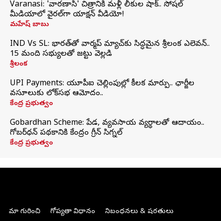
Varanasi: 'వారణాసి' చిత్రానికి మళ్లీ లీకుల షాక్.. సోషల్
మీడియాలో వైరల్‌గా యాక్షన్ వీడియో!
మహేష్ బాబు
IND Vs SL: భారత్‌తో వార్మప్‌ మ్యాచ్‌కు సిద్ధమైన శ్రీలంక ఎలెవన్..
15 మంది సభ్యులతో జట్టు వెల్లడి
శ్రీలంక
UPI Payments: యూపీఐ చెల్లింపుల్లో కీలక మార్పు.. ఛార్జీల
వసూలుకు లోక్‌సభ ఆమోదం..
కేంద్ర ప్రభుత్వం
Gobardhan Scheme: పేడ, వ్యవసాయ వ్యర్థాలతో ఆదాయం..
గోబర్‌ధన్ పథకానికి కేంద్రం గ్రీన్ సిగ్నల్
కేంద్ర ప్రభుత్వం
మా గురించి
గోప్యతా విధానం
నిబంధనలు & షరతులు