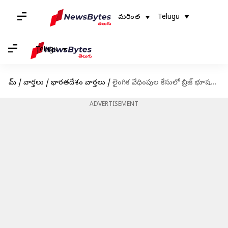
మరింత
Telugu
Telugu
హోమ్
/
వార్తలు
/
భారతదేశం వార్తలు
/
లైంగిక వేధింపుల కేసులో బ్రిజ్‌ భూషణ్‌కు షాక్.. ఈనెల 18న రావాలని దిల్లీ కోర్టు ఆదేశం
ADVERTISEMENT