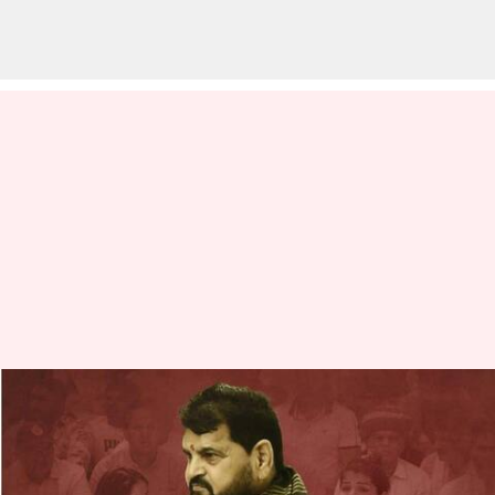
లైంగిక వేధింపుల కేసులో బ్రిజ్‌
భూషణ్‌కు షాక్.. ఈనెల 18న
రావాలని దిల్లీ కోర్టు ఆదేశం