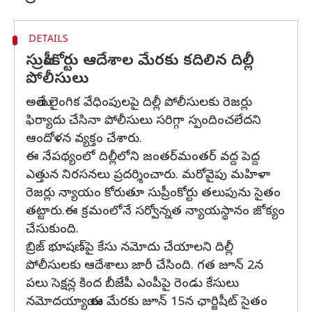
DETAILS
సుప్రీంకోర్టు ఆదేశాల మేరకు కదిలిన దిల్లీ
పోలీసులు
అయితే లైంగిక వేధింపులపై దిల్లీ పోలీసులకు రెజర్లు
ఫిర్యాదు చేసినా పోలీసులు సరిగ్గా స్పందించలేదని
ఆందోళన వ్యక్తం చేశారు.
ఈ నేపథ్యంలో దిల్లీలోని జంతర్‌మంతర్‌ వద్ద పెద్ద
ఎత్తున నిరసనలు ప్రదర్శించారు. మరోవైపు మహిళా
రెజర్లు న్యాయం కోరుతూ సుప్రీంకోర్టు తలుపును సైతం
తట్టారు.ఈ క్రమంలోనే సర్వోన్నత న్యాయస్థానం జోక్యం
చేసుకుంది.
బ్రిజ్‌ భూషణ్‌పై కేసు నమోదు చేయాలని దిల్లీ
పోలీసులకు ఆదేశాలు జారీ చేసింది. గత జూన్‌ 2న
పలు సెక్షన్ల కింద బీజేపీ ఎంపీపై రెండు కేసులు
నమోదయ్యాయి.ఈ మేరకు జూన్‌ 15న ఛార్జిషీట్‌ సైతం