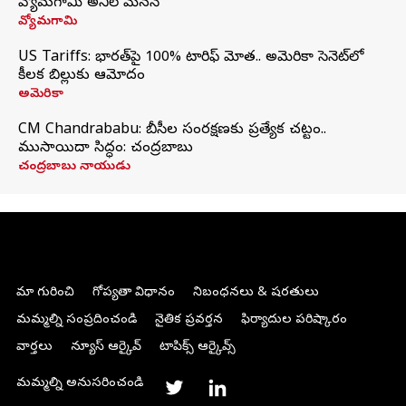
వ్యోమగామి అనిల్‌ మేనన్
వ్యోమగామి
US Tariffs: భారత్‌పై 100% టారిఫ్‌ మోత.. అమెరికా సెనెట్‌లో
కీలక బిల్లుకు ఆమోదం
అమెరికా
CM Chandrababu: బీసీల సంరక్షణకు ప్రత్యేక చట్టం..
ముసాయిదా సిద్ధం: చంద్రబాబు
చంద్రబాబు నాయుడు
మా గురించి
గోప్యతా విధానం
నిబంధనలు & షరతులు
మమ్మల్ని సంప్రదించండి
నైతిక ప్రవర్తన
ఫిర్యాదుల పరిష్కారం
వార్తలు
న్యూస్ ఆర్కైవ్
టాపిక్స్ ఆర్కైవ్స్
మమ్మల్ని అనుసరించండి