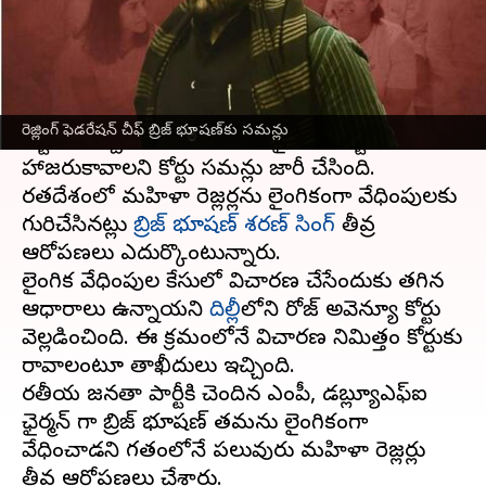
వ్రాసిన వారు
Jul 07, 2023
05:45 pm
TEJAVYAS BESTHA
ఈ వార్తాకథనం ఏంటి
భారత రెజ్లింగ్ ఫెడరేషన్
చీఫ్‌ బ్రిజ్ భూషణ్ శరణ్ సింగ్‌కు
రెజ్లింగ్‌ ఫెడరేషన్‌ చీఫ్‌ బ్రిజ్‌ భూషణ్‌కు సమన్లు
కోర్టు షాకిచ్చింది. ఈ మేరకు జులై 18న కోర్టుకు
హాజరుకావాలని కోర్టు సమన్లు జారీ చేసింది.
భారతదేశంలో మహిళా రెజ్లర్లను లైంగికంగా వేధింపులకు
గురిచేసినట్లు
బ్రిజ్ భూషణ్ శరణ్ సింగ్
తీవ్ర
ఆరోపణలు ఎదుర్కొంటున్నారు.
లైంగిక వేధింపుల కేసులో విచారణ చేసేందుకు తగిన
ఆధారాలు ఉన్నాయని
దిల్లీ
లోని రోజ్ అవెన్యూ కోర్టు
వెల్లడించింది. ఈ క్రమంలోనే విచారణ నిమిత్తం కోర్టుకు
రావాలంటూ తాఖీదులు ఇచ్చింది.
భారతీయ జనతా పార్టీకి చెందిన ఎంపీ, డబ్ల్యూఎఫ్ఐ
ఛైర్మన్ గా బ్రిజ్ భూషణ్‌ తమను లైంగికంగా
వేధించాడని గతంలోనే పలువురు మహిళా రెజ్లర్లు