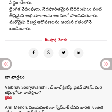
సిద్ధం చేశారు.
లైంగిక వేధింపులు, నేరపూరితమైన బెదిరింపులు వంటి
తీవ్రమైన అభియోగాలను అందులో పొందుపరిచారు.
మరోవైపు రెజర్ల ఆరోపణలను ఆయన గతంలోనే
ఖండించారు.
మీరు పూర్తి చేశారు
తాజా వార్తలు
Vaibhav Sooryavanshi : రెడ్ బాల్ క్రికెట్‌పై వైభవ్ ఫోకస్.. మరి
టెస్టుల్లోనూ రాణిస్తాడా?
క్రికెట్
Anil Menon: విజయవంతంగా స్పేస్‌వాక్‌ చేసిన భారత సంతతి