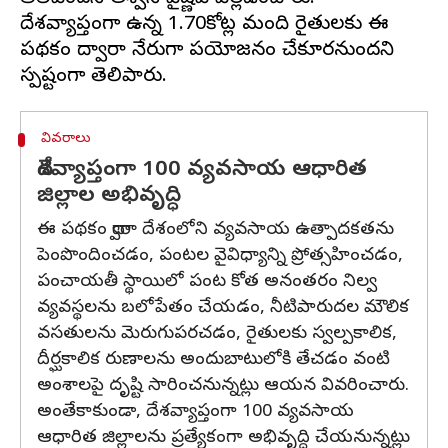
దేశవ్యాప్తంగా ఉన్న 1.70కోట్ల మంది రైతులకు ఈ
పథకం ద్వారా నేరుగా ప్రయోజనం చేకూరనుందని
వివరాలు
దేశవ్యాప్తంగా 100 వ్యవసాయ ఆధారిత
జిల్లాల అభివృద్ధి
ఈ పథకం ద్వారా దేశంలోని వ్యవసాయ ఉత్పాదకతను
పెంపొందించడం, పంటల వైవిధ్యాన్ని ప్రోత్సహించడం,
పంచాయతీ స్థాయిలో పంట కోత అనంతరం నిల్వ
వ్యవస్థలను బలోపేతం చేయడం, నీటిపారుదల మౌలిక
వసతులను మెరుగుపరచడం, రైతులకు స్వల్పకాలిక,
దీర్ఘకాలిక రుణాలను అందుబాటులోకి తేచడం వంటి
అంశాలపై దృష్టి సారించనున్నట్లు ఆయన వివరించారు.
అంతేకాకుండా, దేశవ్యాప్తంగా 100 వ్యవసాయ
ఆధారిత జిల్లాలను ప్రత్యేకంగా అభివృద్ధి చేయనున్నట్లు