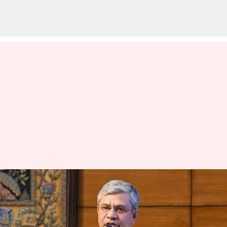
Union Cabinet:1.70కోట్ల రైతులకు
లబ్ధిచేకూరనున్న పీఎం ధన్ ధాన్య
కృషి యోజన.. కొత్త పథకానికి కేంద్ర