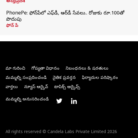
ఆంధ్రప్రదేశ్
PhonePe: ఫోన్‌పేలో ఎఫ్‌డీ, ఆర్‌డీ సేవలు.. రోజుకు రూ.100తో
పొదుపు
ఫోన్‌ పే
మా గురించి
గోప్యతా విధానం
నిబంధనలు & షరతులు
మమ్మల్ని సంప్రదించండి
నైతిక ప్రవర్తన
ఫిర్యాదుల పరిష్కారం
వార్తలు
న్యూస్ ఆర్కైవ్
టాపిక్స్ ఆర్కైవ్స్
మమ్మల్ని అనుసరించండి
All rights reserved © Candela Labs Private Limited 2026