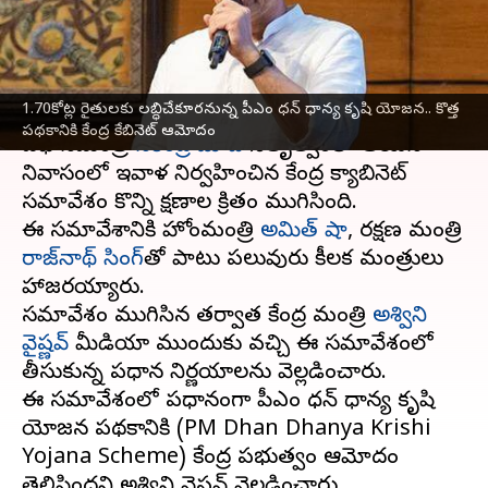
కేబినెట్ ఆమోదం
వ్రాసిన వారు
Jul 16, 2025
03:26 pm
Sirish Praharaju
ఈ వార్తాకథనం ఏంటి
1.70కోట్ల రైతులకు లబ్ధిచేకూరనున్న పీఎం ధన్ ధాన్య కృషి యోజన.. కొత్త
పథకానికి కేంద్ర కేబినెట్ ఆమోదం
ప్రధానమంత్రి
నరేంద్ర మోదీ
నేతృత్వంలో ఆయన
నివాసంలో ఇవాళ నిర్వహించిన కేంద్ర క్యాబినెట్
సమావేశం కొన్ని క్షణాల క్రితం ముగిసింది.
ఈ సమావేశానికి హోంమంత్రి
అమిత్ షా
, రక్షణ మంత్రి
రాజ్‌నాథ్ సింగ్‌
తో పాటు పలువురు కీలక మంత్రులు
హాజరయ్యారు.
సమావేశం ముగిసిన తర్వాత కేంద్ర మంత్రి
అశ్విని
వైష్ణవ్
మీడియా ముందుకు వచ్చి ఈ సమావేశంలో
తీసుకున్న ప్రధాన నిర్ణయాలను వెల్లడించారు.
ఈ సమావేశంలో ప్రధానంగా పీఎం ధన్ ధాన్య కృషి
యోజన పథకానికి (PM Dhan Dhanya Krishi
Yojana Scheme) కేంద్ర ప్రభుత్వం ఆమోదం
తెలిపిందని అశ్విని వైష్ణవ్ వెల్లడించారు.