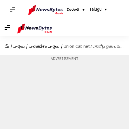
మరింత
Telugu
Telugu
హోమ్
/
వార్తలు
/
భారతదేశం వార్తలు
/
Union Cabinet:1.70కోట్ల రైతులకు లబ్ధిచేకూరనున్న పీఎం ధన్ ధాన్య కృషి యోజన.. కొత్త పథకానికి కేంద్ర కేబినెట్ ఆమోదం
ADVERTISEMENT