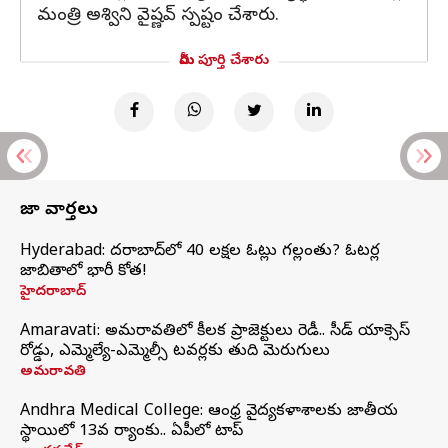
మంత్రి అశ్విని వైష్ణవ్ స్పష్టం చేశారు.
మీరు పూర్తి చేశారు
తాజా వార్తలు
Hyderabad: హైదరాబాద్‌లో 40 లక్షల ఓట్లు గల్లంతు? ఓటర్ల
జాబితాలో భారీ కోత!
హైదరాబాద్
Amaravati: అమరావతిలో కీలక ప్రాజెక్టులు రెడీ.. సీడ్‌ యాక్సెస్‌
రోడ్డు, ఎమ్మెల్యే-ఎమ్మెల్సీ టవర్లకు తుది మెరుగులు
అమరావతి
Andhra Medical College: ఆంధ్ర వైద్యకళాశాలకు జాతీయ
స్థాయిలో 13వ ర్యాంకు.. ఏపీలో టాప్