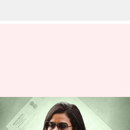
Mahua Moitra: సమయం
కోరుతున్న ఎంపీ మహువా మోయిత్రా..
వచ్చే నెలలోనే ఎథిక్స్ ప్యానెల్ కమిటీ