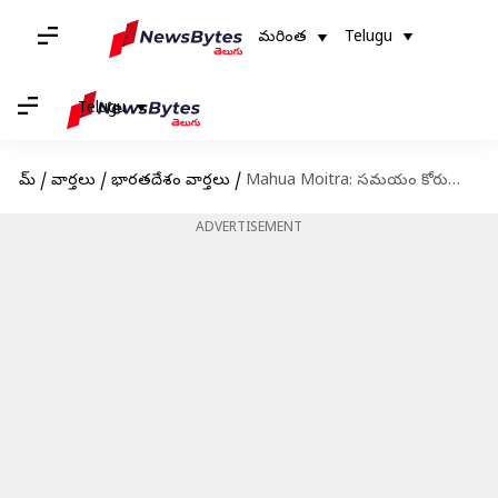
మరింత
Telugu
Telugu
హోమ్
/
వార్తలు
/
భారతదేశం వార్తలు
/
Mahua Moitra: సమయం కోరుతున్న ఎంపీ మహువా మోయిత్రా.. వచ్చే నెలలోనే ఎథిక్స్ ప్యానెల్ కమిటీ ముందుకు
ADVERTISEMENT