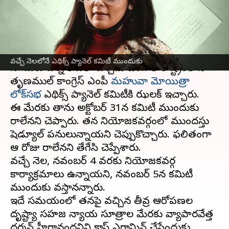
ముందుకు
వ్రాసిన వారు
Oct 27, 2023
02:55 pm
TEJAVYAS BESTHA
ఈ వార్తాకథనం ఏంటి
వచ్చే నెలలోనే ఎథిక్స్ ప్యానెల్ కమిటీ ముందుకు
నగదుకు ప్రశ్న కేసులో పశ్చిమ్ బెంగాల్ రాష్ట్రంలోని
తృణముల్ కాంగ్రెస్ ఎంపీ
మహువా మోయిత్రా
లోక్‌సభ
ఎథిక్స్ ప్యానెల్ కమిటీకి ఝలక్ ఇచ్చారు.
ఈ మేరకు తాను అక్టోబర్ 31న కమిటీ ముందుకు
రాలేనని చెప్పారు. తన నియోజకవర్గంలో ముందస్తు
షెడ్యూల్ పనులున్నాయని చెప్పుకొచ్చారు. ఫలితంగా
ఆ రోజు రాలేనని తేగేసి చెప్పేశారు.
వచ్చే నెల, నవంబర్ 4 వరకు నియోజకవర్గ
కార్యాక్రమాలు ఉన్నాయని, నవంబర్ 5న కమిటీ
ముందుకు వస్తానన్నారు.
ఇదే సమయంలో తనపై వచ్చిన తీవ్ర ఆరోపణల
దృష్ట్యా సహజ న్యాయ సూత్రాల మేరకు వ్యాపారవేత్త
దర్శన్‌ హీరానందనిని క్రాస్ ఎగ్జామిన్ చేసేందుకు