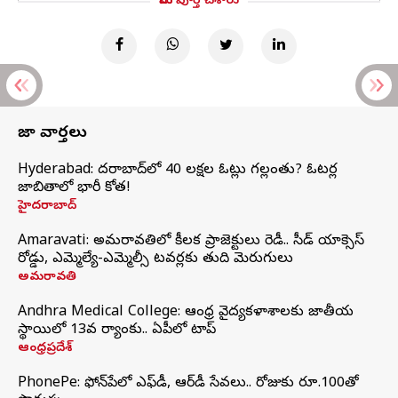
మీరు పూర్తి చేశారు
తాజా వార్తలు
Hyderabad: హైదరాబాద్‌లో 40 లక్షల ఓట్లు గల్లంతు? ఓటర్ల
జాబితాలో భారీ కోత!
హైదరాబాద్
Amaravati: అమరావతిలో కీలక ప్రాజెక్టులు రెడీ.. సీడ్‌ యాక్సెస్‌
రోడ్డు, ఎమ్మెల్యే-ఎమ్మెల్సీ టవర్లకు తుది మెరుగులు
అమరావతి
Andhra Medical College: ఆంధ్ర వైద్యకళాశాలకు జాతీయ
స్థాయిలో 13వ ర్యాంకు.. ఏపీలో టాప్
ఆంధ్రప్రదేశ్
PhonePe: ఫోన్‌పేలో ఎఫ్‌డీ, ఆర్‌డీ సేవలు.. రోజుకు రూ.100తో