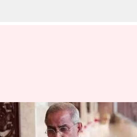
వైఎస్‌ వివేకా హత్య కేసు: కలర్ జిరాక్స్
కాపీతో నిన్‌హైడ్రిన్‌ పరీక్షకు సీబీఐ
కోర్టు గ్రీన్ సిగ్నల్