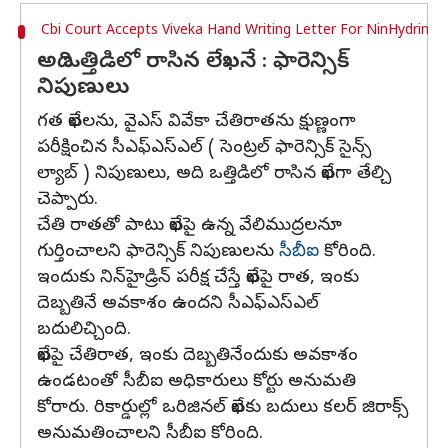
Cbi Court Accepts Viveka Hand Writing Letter For NinHydrin
అది ఒత్తిడిలో రాసిన లేఖనే : ఫారెన్సిక్
నిపుణులు
గత లేఖలను, వైఎస్ వివేకా చేతిరాతను క్షుణ్ణంగా
పరీక్షించిన సీఎఫ్‌ఎస్‌ఎల్ ( సెంట్రల్ ఫారెన్సిక్ సైన్స్
ల్యాబ్ ) నిపుణులు, అది ఒత్తిడిలో రాసిన లేఖగా తేల్చి
చెప్పారు.
చేతి రాతతో పాటు లేఖపై ఉన్న వేలిముద్రలనూ
గుర్తించాలని ఫారెన్సిక్ నిపుణులను
సీబీఐ
కోరింది.
ఇందుకు నిన్‌హైడ్రిన్‌ పరీక్ష చేస్తే లేఖపై రాత, ఇంకు
దెబ్బతినే అవకాశం ఉందని సీఎఫ్‌ఎస్‌ఎల్‌
బదులిచ్చింది.
లేఖపై చేతిరాత, ఇంకు దెబ్బతినేందుకు అవకాశం
ఉండటంతో సీబీఐ అధికారులు కోర్టు అనుమతి
కోరారు. రికార్డుల్లో ఒరిజినల్‌ లేఖకు బదులు కలర్‌ జిరాక్స్‌
అనుమతించాలని సీబీఐ కోరింది.