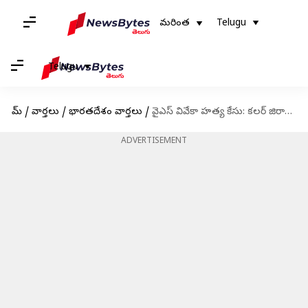
మరింత
Telugu
Telugu
హోమ్
/
వార్తలు
/
భారతదేశం వార్తలు
/
వైఎస్‌ వివేకా హత్య కేసు: కలర్ జిరాక్స్ కాపీతో నిన్‌హైడ్రిన్‌ పరీక్షకు సీబీఐ కోర్టు గ్రీన్ సిగ్నల్
ADVERTISEMENT