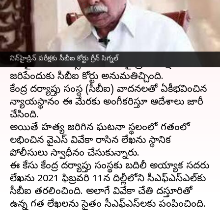
వ్రాసిన వారు
Jun 07, 2023
05:30 pm
TEJAVYAS BESTHA
ఈ వార్తాకథనం ఏంటి
ఆంధ్రప్రదేశ్
మాజీ మంత్రి వైఎస్‌ వివేకానందరెడ్డి రాసిన
నిన్‌హైడ్రిన్‌ పరీక్షకు సీబీఐ కోర్టు గ్రీన్ సిగ్నల్
లేఖపై కలర్ జిరాక్స్ కాపితో నిన్‌హైడ్రిన్‌ పరీక్ష
జరిపేందుకు సీబీఐ కోర్టు అనుమతిచ్చింది.
కేంద్ర దర్యాప్తు సంస్థ (సీబీఐ) వాదనలతో ఏకీభవించిన
న్యాయస్థానం ఈ మేరకు అంగీకరిస్తూ ఆదేశాలు జారీ
చేసింది.
అయితే హత్య జరిగిన ఘటనా స్థలంలో గతంలో
లభించిన వైఎస్ వివేకా రాసిన లేఖను స్థానిక
పోలీసులు స్వాధీనం చేసుకున్నారు.
ఈ కేసు కేంద్ర దర్యాప్తు సంస్థకు బదిలీ అయ్యాక సదరు
లేఖను 2021 ఫిబ్రవరి 11న దిల్లీలోని సీఎఫ్‌ఎస్‌ఎల్‌కు
సీబీఐ తరలించింది. అలాగే వివేకా చేతి దస్తూరితో