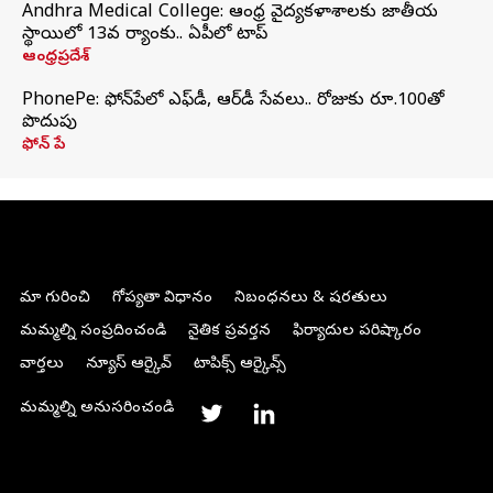
Andhra Medical College: ఆంధ్ర వైద్యకళాశాలకు జాతీయ
స్థాయిలో 13వ ర్యాంకు.. ఏపీలో టాప్
ఆంధ్రప్రదేశ్
PhonePe: ఫోన్‌పేలో ఎఫ్‌డీ, ఆర్‌డీ సేవలు.. రోజుకు రూ.100తో
పొదుపు
ఫోన్‌ పే
మా గురించి
గోప్యతా విధానం
నిబంధనలు & షరతులు
మమ్మల్ని సంప్రదించండి
నైతిక ప్రవర్తన
ఫిర్యాదుల పరిష్కారం
వార్తలు
న్యూస్ ఆర్కైవ్
టాపిక్స్ ఆర్కైవ్స్
మమ్మల్ని అనుసరించండి