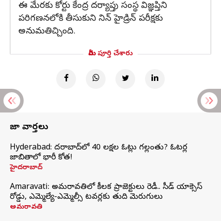
ఈ మేరకు కోర్టు కేంద్ర దర్యాప్తు సంస్థ విజ్ఞప్తిని
పరిగణనలోకి తీసుకుని నిన్‌ హైడ్రిన్‌ పరీక్షకు
అనుమతిచ్చింది.
మీరు పూర్తి చేశారు
తాజా వార్తలు
Hyderabad: హైదరాబాద్‌లో 40 లక్షల ఓట్లు గల్లంతు? ఓటర్ల
జాబితాలో భారీ కోత!
హైదరాబాద్
Amaravati: అమరావతిలో కీలక ప్రాజెక్టులు రెడీ.. సీడ్‌ యాక్సెస్‌
రోడ్డు, ఎమ్మెల్యే-ఎమ్మెల్సీ టవర్లకు తుది మెరుగులు
అమరావతి